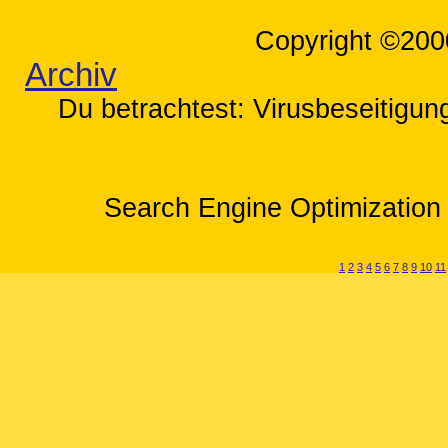
Copyright ©200
Archiv
Du betrachtest: Virusbeseitigung
Search Engine Optimization 
1
2
3
4
5
6
7
8
9
10
11