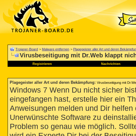
Trojaner-Board
>
Malware entfernen
>
Plagegeister aller Art und deren Bekämpfu
Virusbeseitigung mit Dr.Web klappt nic
Registrieren
Nachrichten
Plagegeister aller Art und deren Bekämpfung
:
Virusbeseitigung mit Dr.We
Windows 7 Wenn Du nicht sicher bist
eingefangen hast, erstelle hier ein T
Anweisungen melden und Dir helfen 
Unerwünschte Software zu deinstallie
Problem so genau wie möglich. Sollte
wird ein Experte Dir bei der Beseitigu