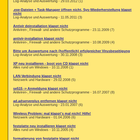
Log-Analyse und Auswertung - 29.03.2012 (1)
.exe-Dateien + Task-Manager öffnen nicht, Sys-Wiederherstellung klappt
nicht
Log-Analyse und Auswertung - 11.05.2011 (3)
Antivir deinstallation klappt nicht
Antiviren-, Firewall- und andere Schutzprogramme - 23.11.2009 (7)
antivir-installation klappt nicht
Antiviren-, Firewall- und andere Schutzprogramme - 10.08.2009 (4)
Bitte um Auswertung nach (hoffentlich) erfolgreicher Virusbeseitigung
Log-Analyse und Auswertung - 30.11.2008 (3)
XP neu installieren - boot von CD klappt nicht
Alles rund um Windows - 10.11.2008 (1)
LAN-Verbindung klappt nicht
Netzwerk und Hardware - 29.02.2008 (5)
se515 -> Anmeldung klappt nicht
Antiviren-, Firewall- und andere Schutzprogramme - 16.07.2007 (8)
ad.adserverplus entfernen klappt nicht
Log-Analyse und Auswertung - 23.01.2007 (6)
Wireless Problem: mal klappt's mal nicht! Hilfe!
Netzwerk und Hardware - 01.04.2006 (6)
festplatte neu installieren klappt nicht
Alles rund um Windows - 10.11.2005 (4)
formatierung von festplatte klappt nicht