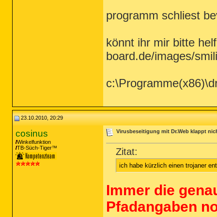
programm schliest be
könnt ihr mir bitte he
board.de/images/smil
c:\Programme(x86)\dr
23.10.2010, 20:29
cosinus
Virusbeseitigung mit Dr.Web klappt nic
Winkelfunktion
TB-Süch-Tiger™
Zitat:
ich habe kürzlich einen trojaner ent
Immer die gena
Pfadangaben no