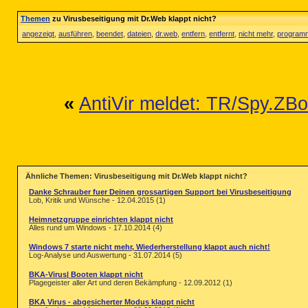
Themen
zu Virusbeseitigung mit Dr.Web klappt nicht?
angezeigt
,
ausführen
,
beendet
,
dateien
,
dr.web
,
entfern
,
entfernt
,
nicht mehr
,
program
«
AntiVir meldet: TR/Spy.ZB
Ähnliche Themen: Virusbeseitigung mit Dr.Web klappt nicht?
Danke Schrauber fuer Deinen grossartigen Support bei Virusbeseitigung
Lob, Kritik und Wünsche - 12.04.2015 (1)
Heimnetzgruppe einrichten klappt nicht
Alles rund um Windows - 17.10.2014 (4)
Windows 7 starte nicht mehr, Wiederherstellung klappt auch nicht!
Log-Analyse und Auswertung - 31.07.2014 (5)
BKA-Virus| Booten klappt nicht
Plagegeister aller Art und deren Bekämpfung - 12.09.2012 (1)
BKA Virus - abgesicherter Modus klappt nicht