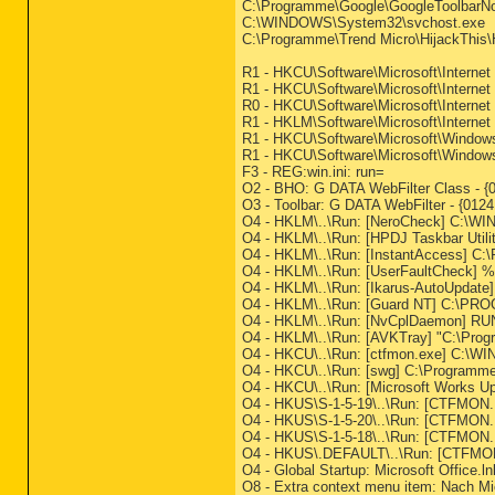
C:\Programme\Google\GoogleToolbarNoti
C:\WINDOWS\System32\svchost.exe
C:\Programme\Trend Micro\HijackThis\
R1 - HKCU\Software\Microsoft\Internet 
R1 - HKCU\Software\Microsoft\Internet 
R0 - HKCU\Software\Microsoft\Internet
R1 - HKLM\Software\Microsoft\Internet
R1 - HKCU\Software\Microsoft\Windows\
R1 - HKCU\Software\Microsoft\Windows\
F3 - REG:win.ini: run=
O2 - BHO: G DATA WebFilter Class - 
O3 - Toolbar: G DATA WebFilter - {01
O4 - HKLM\..\Run: [NeroCheck] C:\
O4 - HKLM\..\Run: [HPDJ Taskbar Util
O4 - HKLM\..\Run: [InstantAccess]
O4 - HKLM\..\Run: [UserFaultCheck] 
O4 - HKLM\..\Run: [Ikarus-AutoUpda
O4 - HKLM\..\Run: [Guard NT] C:\
O4 - HKLM\..\Run: [NvCplDaemon] RU
O4 - HKLM\..\Run: [AVKTray] "C:\Pro
O4 - HKCU\..\Run: [ctfmon.exe] C:\
O4 - HKCU\..\Run: [swg] C:\Programme\
O4 - HKCU\..\Run: [Microsoft Works U
O4 - HKUS\S-1-5-19\..\Run: [CTFM
O4 - HKUS\S-1-5-20\..\Run: [CTFM
O4 - HKUS\S-1-5-18\..\Run: [CTFM
O4 - HKUS\.DEFAULT\..\Run: [CTFMO
O4 - Global Startup: Microsoft Office
O8 - Extra context menu item: Nach 