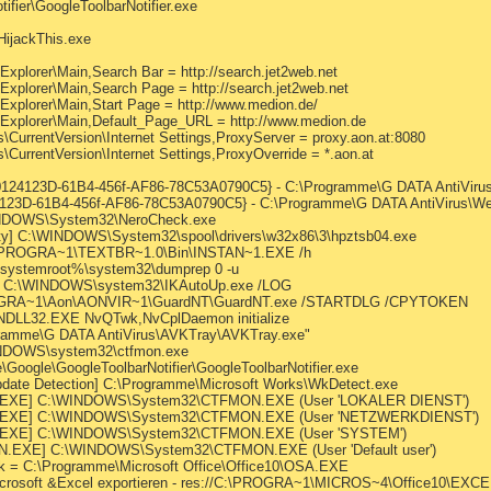
fier\GoogleToolbarNotifier.exe
HijackThis.exe
Explorer\Main,Search Bar = http://search.jet2web.net
Explorer\Main,Search Page = http://search.jet2web.net
 Explorer\Main,Start Page = http://www.medion.de/
 Explorer\Main,Default_Page_URL = http://www.medion.de
CurrentVersion\Internet Settings,ProxyServer = proxy.aon.at:8080
CurrentVersion\Internet Settings,ProxyOverride = *.aon.at
{0124123D-61B4-456f-AF86-78C53A0790C5} - C:\Programme\G DATA AntiVirus
24123D-61B4-456f-AF86-78C53A0790C5} - C:\Programme\G DATA AntiVirus\Web
WINDOWS\System32\NeroCheck.exe
ity] C:\WINDOWS\System32\spool\drivers\w32x86\3\hpztsb04.exe
 C:\PROGRA~1\TEXTBR~1.0\Bin\INSTAN~1.EXE /h
%systemroot%\system32\dumprep 0 -u
te] C:\WINDOWS\system32\IKAutoUp.exe /LOG
PROGRA~1\Aon\AONVIR~1\GuardNT\GuardNT.exe /STARTDLG /CPYTOKEN
NDLL32.EXE NvQTwk,NvCplDaemon initialize
gramme\G DATA AntiVirus\AVKTray\AVKTray.exe"
WINDOWS\system32\ctfmon.exe
Google\GoogleToolbarNotifier\GoogleToolbarNotifier.exe
pdate Detection] C:\Programme\Microsoft Works\WkDetect.exe
ON.EXE] C:\WINDOWS\System32\CTFMON.EXE (User 'LOKALER DIENST')
ON.EXE] C:\WINDOWS\System32\CTFMON.EXE (User 'NETZWERKDIENST')
ON.EXE] C:\WINDOWS\System32\CTFMON.EXE (User 'SYSTEM')
N.EXE] C:\WINDOWS\System32\CTFMON.EXE (User 'Default user')
.lnk = C:\Programme\Microsoft Office\Office10\OSA.EXE
Microsoft &Excel exportieren - res://C:\PROGRA~1\MICROS~4\Office10\EXC