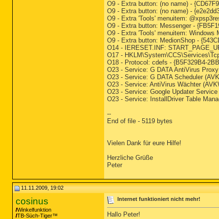
O9 - Extra button: (no name) - {CD67F
O9 - Extra button: (no name) - {e2e2
O9 - Extra 'Tools' menuitem: @xpsp3r
O9 - Extra button: Messenger - {FB5
O9 - Extra 'Tools' menuitem: Window
O9 - Extra button: MedionShop - {54
O14 - IERESET.INF: START_PAGE_URL
O17 - HKLM\System\CCS\Services\Tcp
O18 - Protocol: cdefs - {B5F329B4-2B
O23 - Service: G DATA AntiVirus Pro
O23 - Service: G DATA Scheduler (AV
O23 - Service: AntiVirus Wächter (A
O23 - Service: Google Updater Servic
O23 - Service: InstallDriver Table Man
--
End of file - 5119 bytes
Vielen Dank für eure Hilfe!
Herzliche Grüße
Peter
11.11.2009, 19:02
cosinus
Internet funktioniert nicht mehr!
Winkelfunktion
Hallo Peter!
TB-Süch-Tiger™