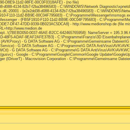
990-D8E9-11d2-98FE-00C0F0318AFE} - (no file)
dd38-d088-4134-82b7-f2ba38496583} - C:\WINDOWS\Network Diagnostic\xpnetd
es.dll,-20001 - {e2e2dd38-d088-4134-82b7-f2ba38496583} - C:\WINDOWS\Netw
F1910-F110-11d2-BB9E-00C04F795683} - C:\Programme\Messenger\msmsgs.e
s Messenger - {FB5F1910-F110-11d2-BB9E-00C04F795683} - C:\Programme\
3CDDE7-DF47-47DD-9339-0B023AC5DCA8} - http://www.medionshop.de (file mi
=http://www.medion.de
ip\..\{7BEBD050-0037-46AE-B2CC-642465765958}: NameServer = 195.3.96.6
BD-48F5-ADAF-9EAF2AFE37B3} - C:\Programme\Franzis\3D Eisenbahnplaner Pro
xy (AVKProxy) - G DATA Software AG - C:\Programme\Gemeinsame Dateien
KService) - G DATA Software AG - C:\Programme\G DATA AntiVirus\AVK\AVK
VKWCtl) - G DATA Software AG - C:\Programme\G DATA AntiVirus\AVK\AVKWCt
e (gusvc) - Google - C:\Programme\Google\Common\Google Updater\GoogleUp
ager (IDriverT) - Macrovision Corporation - C:\Programme\Gemeinsame Dateien\I