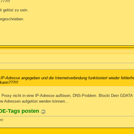
???!!!
t gelöst zu sein.
orgeschrieben.
 IP-Adresse angegeben und die Internetverbindung funktioniert wieder fehlerfre
 kann???!!!
Proxy nicht in eine IP-Adresse auflösen, DNS-Problem. Blockt Dein GDATA v
e Adressen aufgelöst werden können...
ODE-Tags posten
r)