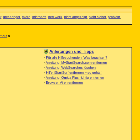
r
,
messenger
,
micro
,
microsoft
,
netzwerk
,
nicht angezeigt
,
nicht sicher
,
problem
,
t auf
»
Anleitungen und Tipps
-
Für alle Hilfesuchenden! Was beachten?
-
Anleitung: MyStartSearch.com entfernen
-
Anleitung: WebSearches löschen
-
Hilfe: iStartSurf entfernen – so gehts!
-
Anleitung: Omiga Plus richtig entfernen
-
Browser Viren entfernen