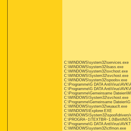
C:\WINDOWS\system32\services.exe
C:\WINDOWS\system32\lsass.exe
C:\WINDOWS\system32\svchost.exe
C:\WINDOWS\System32\svchost.exe
C:\WINDOWS\system32\spoolsv.exe
C:\Programme\G DATA AntiVirus\AVK\
C:\Programme\G DATA AntiVirus\AVK\
C:\Programme\Gemeinsame Dateien\M
C:\WINDOWS\System32\svchost.exe
C:\Programme\Gemeinsame Dateien\G
C:\WINDOWS\system32\wuauclt.exe
C:\WINDOWS\Explorer.EXE
C:\WINDOWS\System32\spool\drivers\
C:\PROGRA~1\TEXTBR~1.0\Bin\INS
C:\Programme\G DATA AntiVirus\AVKT
C:\WINDOWS\system32\ctfmon.exe