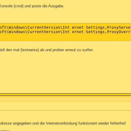
Konsole (cmd) und poste die Ausgabe.
oft\Windows\CurrentVersion\Int ernet Settings,ProxyServer
oft\Windows\CurrentVersion\Int ernet Settings,ProxyOverri
tell den mal (testweise) ab und probier erneut zu surfen.
dresse angegeben und die Internetverbindung funktioniert wieder fehlerfrei!