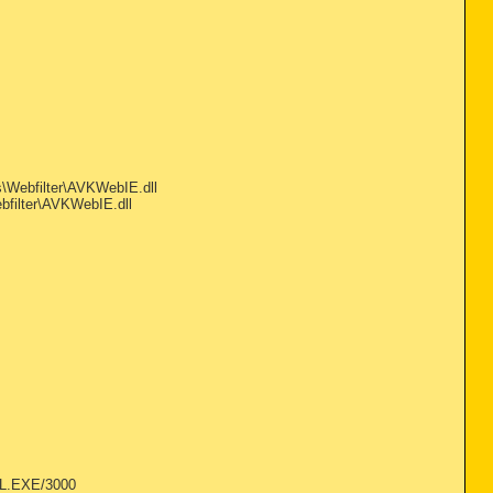
\Webfilter\AVKWebIE.dll
filter\AVKWebIE.dll
EL.EXE/3000