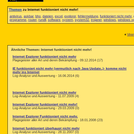
Themen
zu Internet funktioniert nicht mehr!
antivirus
,
askbar
,
bho
,
dateien
,
excel
,
explorer
,
fehlermeldung
,
funktioniert nicht mehr
,
programme
,
router
,
rundll
,
software
,
system
,
system32
,
trojaner
,
windows
,
windows x
«
Vire
Ähnliche Themen: Internet funktioniert nicht mehr!
Internet Explorer funktioniert nicht mehr
Plagegeister aller Art und deren Bekämpfung - 09.12.2014 (17)
IE funktioniert nicht mehr (vermutlich nach Java Update..)- komme nicht
mehr ins Internet
Log-Analyse und Auswertung - 16.06.2014 (6)
Internet Explorer funktioniert nicht mehr
Log-Analyse und Auswertung - 11.07.2009 (4)
Internet Explorer funktioniert nicht mehr!
Log-Analyse und Auswertung - 29.03.2009 (0)
Internet Explorer Funktioniert nicht mehr.
Plagegeister aller Art und deren Bekämpfung - 18.01.2008 (23)
Internet funktioniert überhaupt nicht mehr
Log-Analyse und Auswertung - 28.11.2007 (0)