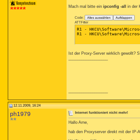
Mach mal bitte ein
ipconfig -all
in der 
Code:
Alles auswählen
Aufklappen
ATTFilter
R1 - HKCU\Software\Micros
R1 - HKCU\Software\Micros
Ist der Proxy-Server wirklich gewollt? S
__________________
__________________
12.11.2009, 16:24
ph1979
Internet funktioniert nicht mehr!
Hallo Arne,
hab den Proxyserver direkt mit der IP-A