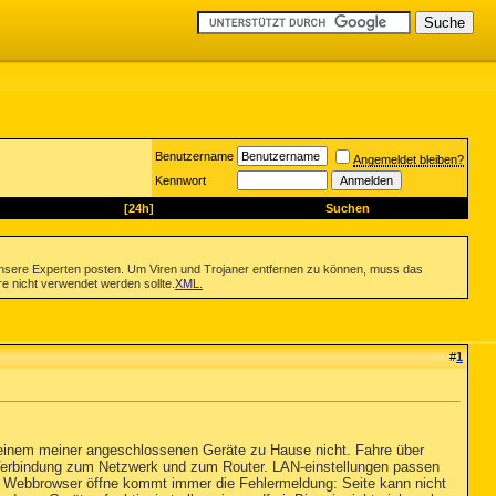
Benutzername
Angemeldet bleiben?
Kennwort
[24h]
Suchen
nsere Experten posten. Um Viren und Trojaner entfernen zu können, muss das
re nicht verwendet werden sollte.
XML
.
#
1
i einem meiner angeschlossenen Geräte zu Hause nicht. Fahre über
e Verbindung zum Netzwerk und zum Router. LAN-einstellungen passen
n Webbrowser öffne kommt immer die Fehlermeldung: Seite kann nicht