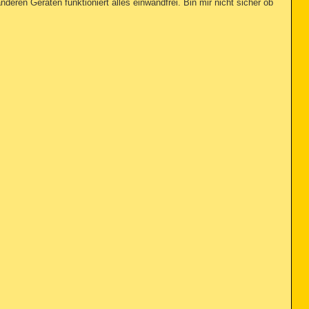
eren Geräten funktioniert alles einwandfrei. Bin mir nicht sicher ob