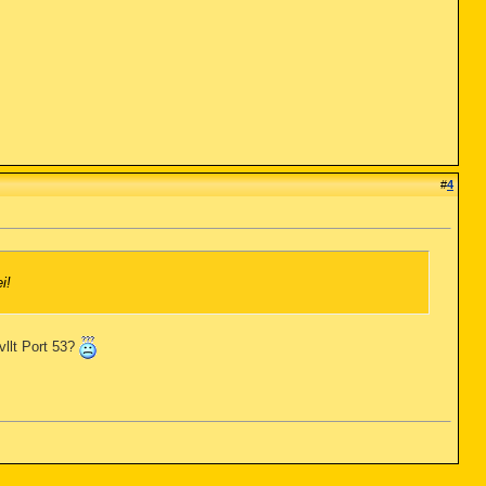
#
4
i!
llt Port 53?