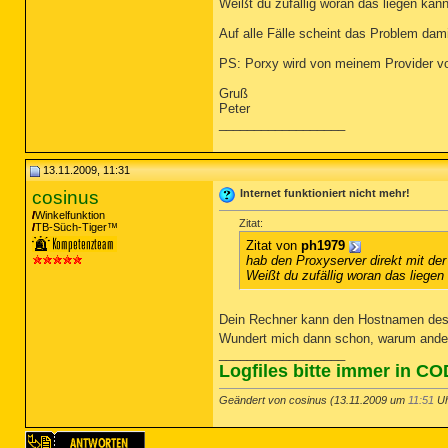
Weißt du zufällig woran das liegen kann
Auf alle Fälle scheint das Problem dami
PS: Porxy wird von meinem Provider v
Gruß
Peter
__________________
13.11.2009, 11:31
cosinus
Internet funktioniert nicht mehr!
Winkelfunktion
Zitat:
TB-Süch-Tiger™
Zitat von
ph1979
hab den Proxyserver direkt mit der
Weißt du zufällig woran das liegen
Dein Rechner kann den Hostnamen des 
Wundert mich dann schon, warum ander
__________________
Logfiles bitte immer in C
Geändert von cosinus (13.11.2009 um
11:51
Uh