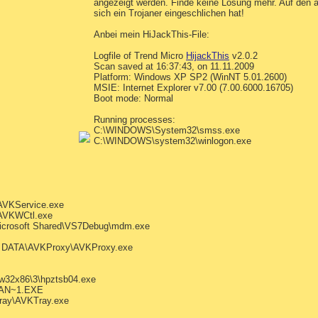
angezeigt werden. Finde keine Lösung mehr. Auf den and
sich ein Trojaner eingeschlichen hat!
Anbei mein HiJackThis-File:
Logfile of Trend Micro
HijackThis
v2.0.2
Scan saved at 16:37:43, on 11.11.2009
Platform: Windows XP SP2 (WinNT 5.01.2600)
MSIE: Internet Explorer v7.00 (7.00.6000.16705)
Boot mode: Normal
Running processes:
C:\WINDOWS\System32\smss.exe
C:\WINDOWS\system32\winlogon.exe
AVKService.exe
AVKWCtl.exe
icrosoft Shared\VS7Debug\mdm.exe
 DATA\AVKProxy\AVKProxy.exe
w32x86\3\hpztsb04.exe
TAN~1.EXE
ray\AVKTray.exe