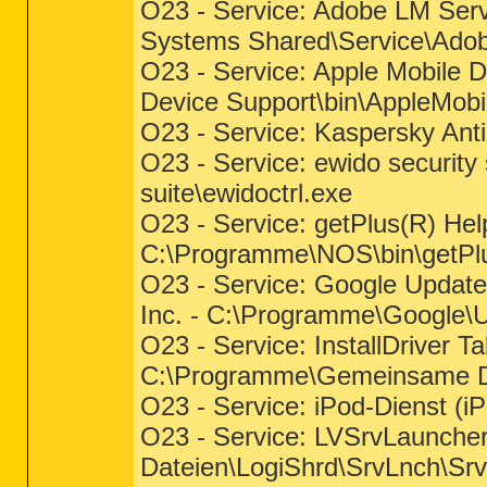
O23 - Service: Adobe LM Se
Systems Shared\Service\Ado
O23 - Service: Apple Mobile 
Device Support\bin\AppleMobi
O23 - Service: Kaspersky Ant
O23 - Service: ewido security
suite\ewidoctrl.exe
O23 - Service: getPlus(R) Hel
C:\Programme\NOS\bin\getPl
O23 - Service: Google Update
Inc. - C:\Programme\Google\
O23 - Service: InstallDriver T
C:\Programme\Gemeinsame Date
O23 - Service: iPod-Dienst (i
O23 - Service: LVSrvLaunche
Dateien\LogiShrd\SrvLnch\Sr