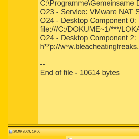
C:\Programme\Gemeinsame Da
O23 - Service: VMware NAT 
O24 - Desktop Component 0: 
file:///C:/DOKUME~1/***/LOK
O24 - Desktop Component 2:
h**p://w*w.bleacheatingfrea
--
End of file - 10614 bytes
__________________
20.09.2009, 19:06