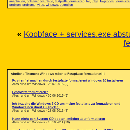
anschauen
,
ccleaner
,
festplatte
,
festplatte formatieren
,
file
,
folge
,
folgendes
,
formatiere
problem
,
probleme
,
virus
,
windows
,
zugreifen
«
Koobface + services.exe abst
f
Ähnliche Themen: Windows möchte Festplatte formatieren!!!
Pc virenfrei machen durch festplatte formatieren/ windows 10 instalieren
Alles rund um Windows - 26.07.2015 (2)
Festplatte formatieren?
Alles rund um Windows - 30.06.2015 (3)
Ich brauche die Windows 7 CD um meine festplatte zu formatieren und
Windows neu drauf zu spielen.
Alles rund um Windows - 28.08.2013 (8)
Kann nicht con System-CD booten, möchte aber formatieren
Alles rund um Windows - 16.10.2011 (10)