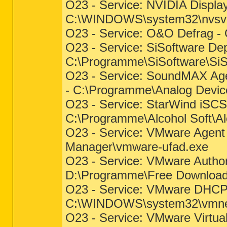
O23 - Service: NVIDIA Display
C:\WINDOWS\system32\nvsv
O23 - Service: O&O Defrag
O23 - Service: SiSoftware De
C:\Programme\SiSoftware\SiS
O23 - Service: SoundMAX Agen
- C:\Programme\Analog Dev
O23 - Service: StarWind iSCSI
C:\Programme\Alcohol Soft\A
O23 - Service: VMware Agent
Manager\vmware-ufad.exe
O23 - Service: VMware Author
D:\Programme\Free Download
O23 - Service: VMware DHCP 
C:\WINDOWS\system32\vmne
O23 - Service: VMware Virtua