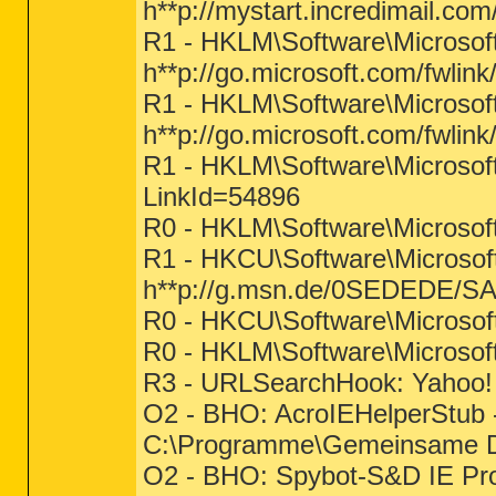
h**p://mystart.incredimail.co
R1 - HKLM\Software\Microsoft
h**p://go.microsoft.com/fwlin
R1 - HKLM\Software\Microsoft
h**p://go.microsoft.com/fwlin
R1 - HKLM\Software\Microsoft\
LinkId=54896
R0 - HKLM\Software\Microsoft
R1 - HKCU\Software\Microsoft
h**p://g.msn.de/0SEDEDE
R0 - HKCU\Software\Microsoft
R0 - HKLM\Software\Microsoft
R3 - URLSearchHook: Yahoo! 
O2 - BHO: AcroIEHelperStu
C:\Programme\Gemeinsame Da
O2 - BHO: Spybot-S&D IE Pro