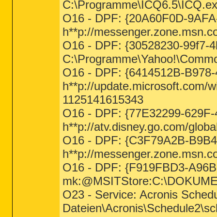
C:\Programme\ICQ6.5\ICQ.e
O16 - DPF: {20A60F0D-9AFA-
h**p://messenger.zone.msn.c
O16 - DPF: {30528230-99f7-4
C:\Programme\Yahoo!\Common\
O16 - DPF: {6414512B-B978
h**p://update.microsoft.com/
1125141615343
O16 - DPF: {77E32299-629F
h**p://atv.disney.go.com/glo
O16 - DPF: {C3F79A2B-B9B4-
h**p://messenger.zone.msn.c
O16 - DPF: {F919FBD3-A96B
mk:@MSITStore:C:\DOKUME~1\
O23 - Service: Acronis Sche
Dateien\Acronis\Schedule2\sc