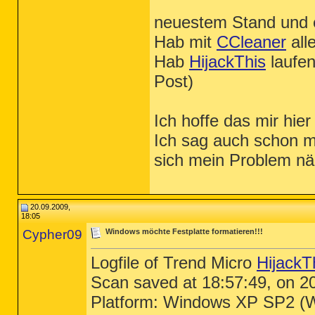
neuestem Stand und e
Hab mit
CCleaner
all
Hab
HijackThis
laufen
Post)
Ich hoffe das mir hie
Ich sag auch schon ma
sich mein Problem n
20.09.2009,
18:05
Cypher09
Windows möchte Festplatte formatieren!!!
Logfile of Trend Micro
HijackT
Scan saved at 18:57:49, on 2
Platform: Windows XP SP2 (