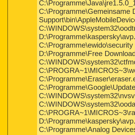
C:\Programme\Java\jre1.5.0_1
C:\Programme\Gemeinsame Da
Support\bin\AppleMobileDevic
C:\WINDOWS\system32\oodtr
D:\Programme\kaspersky\avp
C:\Programme\ewido\security s
D:\Programme\Free Download
C:\WINDOWS\system32\ctfm
C:\PROGRA~1\MICROS~3\w
C:\Programme\Eraser\eraser.
C:\Programme\Google\Update
C:\WINDOWS\system32\nvsv
C:\WINDOWS\system32\ooda
C:\PROGRA~1\MICROS~3\rap
D:\Programme\kaspersky\avp
C:\Programme\Analog Devic