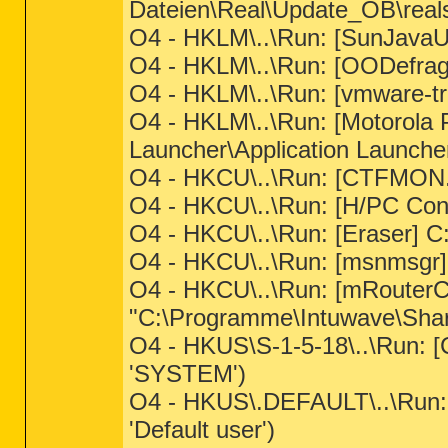
Dateien\Real\Update_OB\real
O4 - HKLM\..\Run: [SunJavaU
O4 - HKLM\..\Run: [OODefra
O4 - HKLM\..\Run: [vmware-t
O4 - HKLM\..\Run: [Motorola 
Launcher\Application Launcher
O4 - HKCU\..\Run: [CTFMON
O4 - HKCU\..\Run: [H/PC C
O4 - HKCU\..\Run: [Eraser] C
O4 - HKCU\..\Run: [msnmsgr
O4 - HKCU\..\Run: [mRouterC
"C:\Programme\Intuwave\Sha
O4 - HKUS\S-1-5-18\..\Ru
'SYSTEM')
O4 - HKUS\.DEFAULT\..\Ru
'Default user')