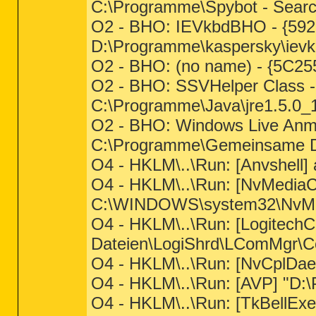
C:\Programme\Spybot - Searc
O2 - BHO: IEVkbdBHO - {59
D:\Programme\kaspersky\ievkb
O2 - BHO: (no name) - {5C25
O2 - BHO: SSVHelper Class
C:\Programme\Java\jre1.5.0_18
O2 - BHO: Windows Live Anm
C:\Programme\Gemeinsame Dat
O4 - HKLM\..\Run: [Anvshell] 
O4 - HKLM\..\Run: [NvMedi
C:\WINDOWS\system32\NvMcTr
O4 - HKLM\..\Run: [Logitec
Dateien\LogiShrd\LComMgr\C
O4 - HKLM\..\Run: [NvCplD
O4 - HKLM\..\Run: [AVP] "D:
O4 - HKLM\..\Run: [TkBellE