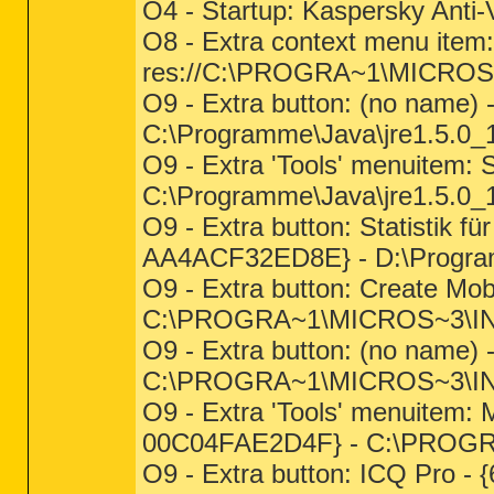
O4 - Startup: Kaspersky Anti
O8 - Extra context menu item:
res://C:\PROGRA~1\MICRO
O9 - Extra button: (no nam
C:\Programme\Java\jre1.5.0_18
O9 - Extra 'Tools' menuitem
C:\Programme\Java\jre1.5.0_18
O9 - Extra button: Statistik
AA4ACF32ED8E} - D:\Program
O9 - Extra button: Create M
C:\PROGRA~1\MICROS~3\INet
O9 - Extra button: (no nam
C:\PROGRA~1\MICROS~3\INet
O9 - Extra 'Tools' menuitem: 
00C04FAE2D4F} - C:\PROGRA
O9 - Extra button: ICQ Pro -