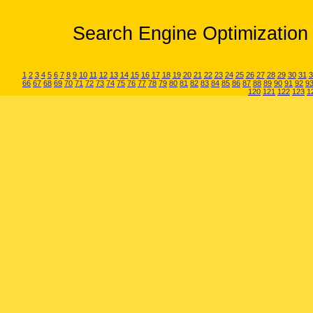
Search Engine Optimization 
1
2
3
4
5
6
7
8
9
10
11
12
13
14
15
16
17
18
19
20
21
22
23
24
25
26
27
28
29
30
31
3
66
67
68
69
70
71
72
73
74
75
76
77
78
79
80
81
82
83
84
85
86
87
88
89
90
91
92
9
120
121
122
123
1