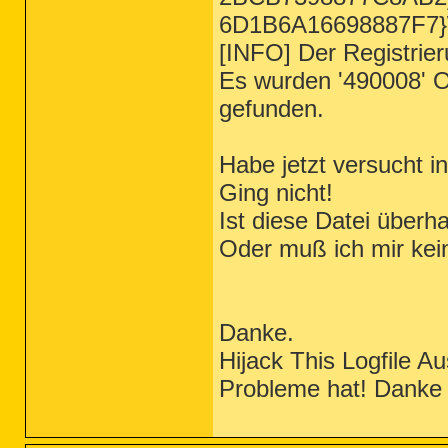
6D1B6A16698887F7}\
[INFO] Der Registrieru
Es wurden '490008' Ob
gefunden.
Habe jetzt versucht i
Ging nicht!
Ist diese Datei überh
Oder muß ich mir ke
Danke.
Hijack This Logfile A
Probleme hat! Danke 