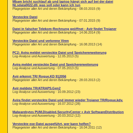
Mbam bricht suchlauf ab und laptop hängt sich auf bei der datei
NLsdata0022.dll, was soll oder kann ich tun
Plagegeister aller Art und deren Bekämpfung - 08.03.2015 (9)
Versteckte Datei
Plagegeister aller Art und deren Bekämpfung - 07.01.2015 (9)
Datei in falscher Telekom-Rechnung geöffnet - Avir findet Trojaner
Plagegeister aller Art und deren Bekämpfung - 14.06.2014 (9)
Versteckte Datei und verlorene Viren
Plagegeister aller Art und deren Bekämpfung - 16.08.2013 (14)
PC2: Avira meldet versteckte Datei und Speichererweiterung
Log-Analyse und Auswertung - 12.05.2013 (5)
Avira meldet versteckte Datei und Speichererweiterung
Log-Analyse und Auswertung - 07.05.2013 (5)
Avir erkennt TR/ Rogue.KD 912056
Plagegeister aller Art und deren Bekämpfung - 28.03.2013 (2)
Avir meldete TR/ATRAPS.Gen2
Log-Analyse und Auswertung - 10.09.2012 (23)
Avira findet versteckte Datei und immer wieder Trojaner TR/Rogue.kdv.
Log-Analyse und Auswertung - 16.07.2012 (28)
Malwarebytes PUM.Disabled.SecurityCenter + Avir SoftwareDistribution
Log-Analyse und Auswertung - 20.03.2012 (12)
Versteckte exe-Datei ausgeführt, wer kann helfen?
Plagegeister aller Art und deren Bekämpfung - 16.04.2011 (12)