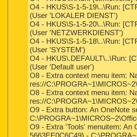
O4 - HKUS\S-1-5-19\..\Run:
(User 'LOKALER DIENST')
O4 - HKUS\S-1-5-20\..\Run:
(User 'NETZWERKDIENST')
O4 - HKUS\S-1-5-18\..\Run: 
(User 'SYSTEM')
O4 - HKUS\.DEFAULT\..\Run:
(User 'Default user')
O8 - Extra context menu item: Na
res://C:\PROGRA~1\MICROS~2\
O8 - Extra context menu item: Na
res://C:\PROGRA~1\MICROS~2\
O9 - Extra button: An OneNote 
C:\PROGRA~1\MICROS~2\Office
O9 - Extra 'Tools' menuitem: A
5663EE0C6C49} - C:\PROGRA~1\