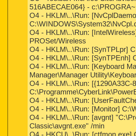
516ABECAE064} - c:\PROGRA~1\
O4 - HKLM\..\Run: [NvCplDae
C:\WINDOWS\System32\NvCpl.dl
O4 - HKLM\..\Run: [IntelWireless]
PROSet/Wireless
O4 - HKLM\..\Run: [SynTPLpr] 
O4 - HKLM\..\Run: [SynTPEnh]
O4 - HKLM\..\Run: [Keyboard Ma
Manager\Manager Utility\Keyboa
O4 - HKLM\..\Run: [{1290A33C
C:\Programme\CyberLink\Power
O4 - HKLM\..\Run: [UserFaultC
O4 - HKLM\..\Run: [Monitor] C
O4 - HKLM\..\Run: [avgnt] "C:\P
Classic\avgnt.exe" /min
O4 - HKCU\..\Run: [ctfmon.exe