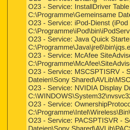
O23 - Service: InstallDriver Tabl
C:\Programme\Gemeinsame Dateien
O23 - Service: iPod-Dienst (iPod 
C:\Programme\iPod\bin\iPodServ
O23 - Service: Java Quick Starte
C:\Programme\Java\jre6\bin\jqs.
O23 - Service: McAfee SiteAdvis
C:\Programme\McAfee\SiteAdvi
O23 - Service: MSCSPTISRV - S
Dateien\Sony Shared\AVLib\MS
O23 - Service: NVIDIA Display Dr
C:\WINDOWS\System32\nvsvc3
O23 - Service: OwnershipProtocol 
C:\Programme\Intel\Wireless\Bi
O23 - Service: PACSPTISVR - S
Dateien\Sony Shared\AVLib\PA