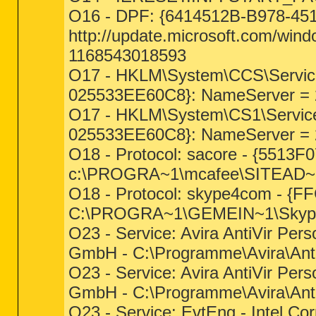
O16 - DPF: {6414512B-B978-45
http://update.microsoft.com/win
1168543018593
O17 - HKLM\System\CCS\Service
025533EE60C8}: NameServer = 2
O17 - HKLM\System\CS1\Service
025533EE60C8}: NameServer = 2
O18 - Protocol: sacore - {551
c:\PROGRA~1\mcafee\SITEAD~1\
O18 - Protocol: skype4com - 
C:\PROGRA~1\GEMEIN~1\Skyp
O23 - Service: Avira AntiVir Perso
GmbH - C:\Programme\Avira\AntiV
O23 - Service: Avira AntiVir Perso
GmbH - C:\Programme\Avira\AntiV
O23 - Service: EvtEng - Intel Co