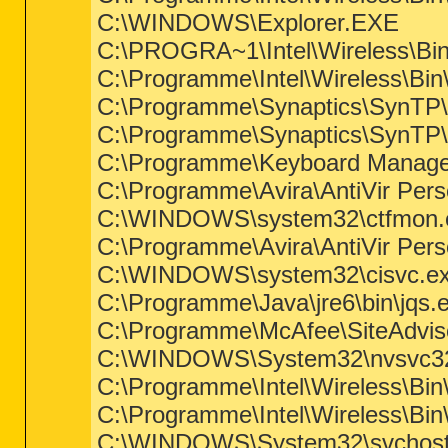
C:\WINDOWS\Explorer.EXE
C:\PROGRA~1\Intel\Wireless\Bin
C:\Programme\Intel\Wireless\Bin
C:\Programme\Synaptics\SynTP
C:\Programme\Synaptics\SynTP
C:\Programme\Keyboard Manager
C:\Programme\Avira\AntiVir Perso
C:\WINDOWS\system32\ctfmon.
C:\Programme\Avira\AntiVir Pers
C:\WINDOWS\system32\cisvc.e
C:\Programme\Java\jre6\bin\jqs.
C:\Programme\McAfee\SiteAdvi
C:\WINDOWS\System32\nvsvc3
C:\Programme\Intel\Wireless\Bi
C:\Programme\Intel\Wireless\Bi
C:\WINDOWS\System32\svchost