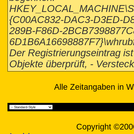
HKEY_LOCAL_MACHINE\Sof
{C00AC832-DAC3-D3ED-D8
289B-F86D-2BCB7398877C8
6D1B6A16698887F7}\whrubf
Der Registrierungseintrag ist
Objekte überprüft, - Versteck
Alle Zeitangaben in W
Copyright ©200