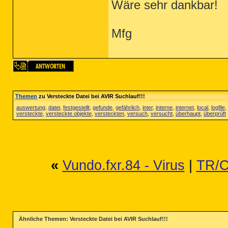
Wäre sehr dankbar!
Mfg
Themen
zu Versteckte Datei bei AVIR Suchlauf!!!
auswertung
,
datei
,
festgestellt
,
gefunde
,
gefährlich
,
inter
,
interne
,
internet
,
local
,
logfile
,
versteckte
,
versteckte objekte
,
versteckten
,
versuch
,
versucht
,
überhaupt
,
überprüft
«
Vundo.fxr.84 - Virus
|
TR/C
Ähnliche Themen: Versteckte Datei bei AVIR Suchlauf!!!