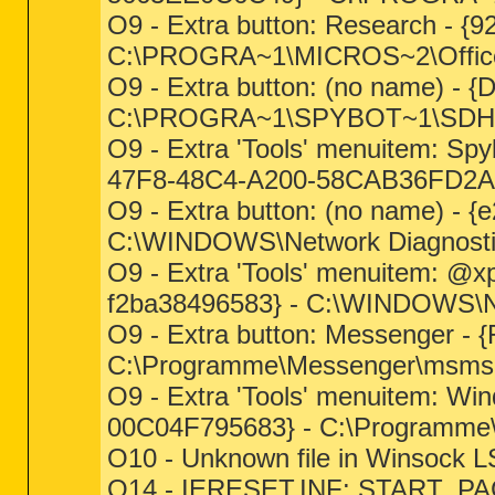
O9 - Extra button: Research -
C:\PROGRA~1\MICROS~2\Offic
O9 - Extra button: (no name) 
C:\PROGRA~1\SPYBOT~1\SDHel
O9 - Extra 'Tools' menuitem: Sp
47F8-48C4-A200-58CAB36FD2A2
O9 - Extra button: (no name) - 
C:\WINDOWS\Network Diagnostic
O9 - Extra 'Tools' menuitem: @x
f2ba38496583} - C:\WINDOWS\Ne
O9 - Extra button: Messenger 
C:\Programme\Messenger\msms
O9 - Extra 'Tools' menuitem: W
00C04F795683} - C:\Programme
O10 - Unknown file in Winsock L
O14 - IERESET.INF: START_PAG