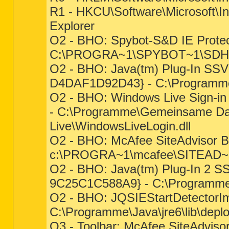
R1 - HKCU\Software\Microsoft\Int
Explorer
O2 - BHO: Spybot-S&D IE Prote
C:\PROGRA~1\SPYBOT~1\SDHel
O2 - BHO: Java(tm) Plug-In SS
D4DAF1D92D43} - C:\Programme\J
O2 - BHO: Windows Live Sign-i
- C:\Programme\Gemeinsame Dat
Live\WindowsLiveLogin.dll
O2 - BHO: McAfee SiteAdvisor
c:\PROGRA~1\mcafee\SITEAD~1\
O2 - BHO: Java(tm) Plug-In 2 
9C25C1C588A9} - C:\Programme\Ja
O2 - BHO: JQSIEStartDetector
C:\Programme\Java\jre6\lib\deploy
O3 - Toolbar: McAfee SiteAdvi