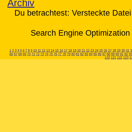
Archiv
Du betrachtest: Versteckte Datei
Search Engine Optimization 
1
2
3
4
5
6
7
8
9
10
11
12
13
14
15
16
17
18
19
20
21
22
23
24
25
26
27
28
29
30
31
3
66
67
68
69
70
71
72
73
74
75
76
77
78
79
80
81
82
83
84
85
86
87
88
89
90
91
92
9
120
121
122
123
1