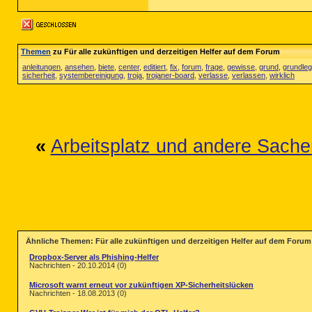
Themen
zu Für alle zukünftigen und derzeitigen Helfer auf dem Forum
anleitungen
,
ansehen
,
biete
,
center
,
editiert
,
fix
,
forum
,
frage
,
gewisse
,
grund
,
grundle
sicherheit
,
systembereinigung
,
troja
,
trojaner-board
,
verlasse
,
verlassen
,
wirklich
«
Arbeitsplatz und andere Sache
Ähnliche Themen: Für alle zukünftigen und derzeitigen Helfer auf dem Forum
Dropbox-Server als Phishing-Helfer
Nachrichten - 20.10.2014 (0)
Microsoft warnt erneut vor zukünftigen XP-Sicherheitslücken
Nachrichten - 18.08.2013 (0)