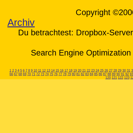
Copyright ©200
Archiv
Du betrachtest: Dropbox-Server 
Search Engine Optimization 
1
2
3
4
5
6
7
8
9
10
11
12
13
14
15
16
17
18
19
20
21
22
23
24
25
26
27
28
29
30
31
3
66
67
68
69
70
71
72
73
74
75
76
77
78
79
80
81
82
83
84
85
86
87
88
89
90
91
92
9
120
121
122
123
1