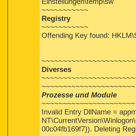
Einstellungen\temp\sw
~~~~~~~~~~~
Registry
~~~~~~~~~~~
Offending Key found: HKLM\S
~~~~~~~~~~~~~~~~~~~~~~
Diverses
~~~~~~~~~~~~~~~~~~~~~~
~~~~~~~~~~~~~~~~~~~~~~
Prozesse und Module
~~~~~~~~~~~~~~~~~~~~~~
Invalid Entry DllName = ap
NT\CurrentVersion\Winlogon
00c04fb169f7}). Deleting Reg