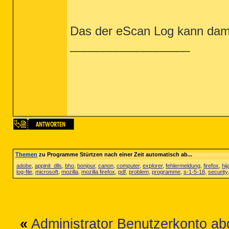
Das der eScan Log kann damit
__________________
Themen
zu Programme Stürtzen nach einer Zeit automatisch ab...
adobe
,
appinit_dlls
,
bho
,
bonjour
,
canon
,
computer
,
explorer
,
fehlermeldung
,
firefox
,
hij
log-file
,
microsoft
,
mozilla
,
mozilla firefox
,
pdf
,
problem
,
programme
,
s-1-5-18
,
security
«
Administrator Benutzerkonto ab