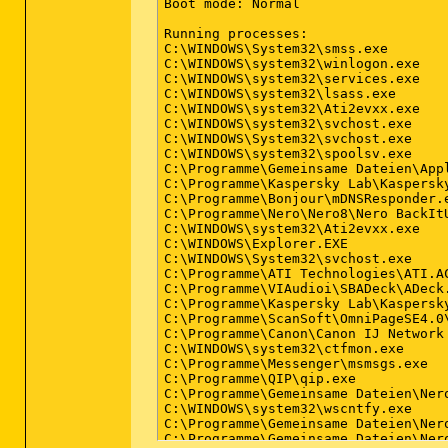
Boot mode: Normal

Running processes:

C:\WINDOWS\System32\smss.exe

C:\WINDOWS\system32\winlogon.exe

C:\WINDOWS\system32\services.exe

C:\WINDOWS\system32\lsass.exe

C:\WINDOWS\system32\Ati2evxx.exe

C:\WINDOWS\system32\svchost.exe

C:\WINDOWS\System32\svchost.exe

C:\WINDOWS\system32\spoolsv.exe

C:\Programme\Gemeinsame Dateien\App
C:\Programme\Kaspersky Lab\Kaspersky
C:\Programme\Bonjour\mDNSResponder.e
C:\Programme\Nero\Nero8\Nero BackItU
C:\WINDOWS\system32\Ati2evxx.exe

C:\WINDOWS\Explorer.EXE

C:\WINDOWS\System32\svchost.exe

C:\Programme\ATI Technologies\ATI.AC
C:\Programme\VIAudioi\SBADeck\ADeck.
C:\Programme\Kaspersky Lab\Kaspersky
C:\Programme\ScanSoft\OmniPageSE4.0\
C:\Programme\Canon\Canon IJ Network 
C:\WINDOWS\system32\ctfmon.exe

C:\Programme\Messenger\msmsgs.exe

C:\Programme\QIP\qip.exe

C:\Programme\Gemeinsame Dateien\Nero
C:\WINDOWS\system32\wscntfy.exe

C:\Programme\Gemeinsame Dateien\Nero
C:\Programme\Gemeinsame Dateien\Ner