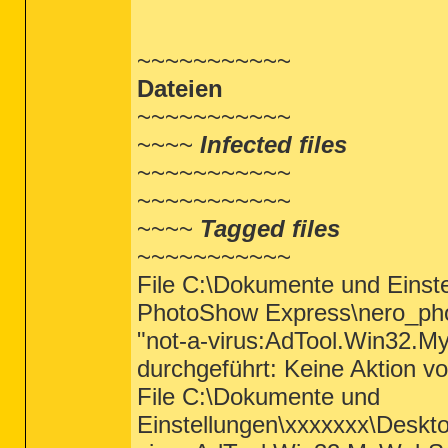
~~~~~~~~~~~
Dateien
~~~~~~~~~~~
~~~~
Infected files
~~~~~~~~~~~
~~~~~~~~~~~
~~~~
Tagged files
~~~~~~~~~~~
File C:\Dokumente und Einst
PhotoShow Express\nero_pho
"not-a-virus:AdTool.Win32
durchgeführt: Keine Aktion 
File C:\Dokumente und
Einstellungen\xxxxxxx\Deskto