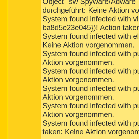
Object "sw Spyware/Adware"
O23 - Service: Ati HotKey Poller - 
O23 - Service: ATI Smart - Unknown 
durchgeführt: Keine Aktion 
O23 - Service: Kaspersky Internet S
System found infected with v
O23 - Service: ##Id_String1.6844F93
O23 - Service: FLEXnet Licensing Se
ba8d5e23e045})! Action take
O23 - Service: iPod-Dienst (iPod Se
O23 - Service: Process Monitor (LVP
System found infected with el
O23 - Service: Nero BackItUp Schedu
O23 - Service: NMIndexingService - 
Keine Aktion vorgenommen.
--

System found infected with p
End of file - 8185 bytes

Aktion vorgenommen.
System found infected with p
Aktion vorgenommen.
System found infected with p
Aktion vorgenommen.
System found infected with p
Aktion vorgenommen.
System found infected with p
taken: Keine Aktion vorgen