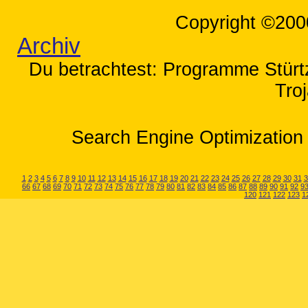
Copyright ©200
Archiv
Du betrachtest: Programme Stürtz
Tro
Search Engine Optimization 
1
2
3
4
5
6
7
8
9
10
11
12
13
14
15
16
17
18
19
20
21
22
23
24
25
26
27
28
29
30
31
3
66
67
68
69
70
71
72
73
74
75
76
77
78
79
80
81
82
83
84
85
86
87
88
89
90
91
92
9
120
121
122
123
1