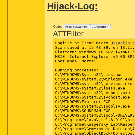
Hijack-Log:
Code:
Alles auswählen
Aufklappen
ATTFilter
Logfile of Trend Micro 
HijackThis
Scan saved at 19:43:39, on 13.11.2
Platform: Windows XP SP2 (WinNT 5
MSIE: Internet Explorer v6.00 SP2
Boot mode: Normal

Running processes:

C:\WINDOWS\System32\smss.exe

C:\WINDOWS\system32\winlogon.exe

C:\WINDOWS\system32\services.exe

C:\WINDOWS\system32\lsass.exe

C:\WINDOWS\system32\svchost.exe

C:\WINDOWS\System32\svchost.exe

C:\WINDOWS\Explorer.EXE

C:\WINDOWS\system32\spoolsv.exe

C:\WINDOWS\SOUNDMAN.EXE

C:\WINDOWS\System32\spool\DRIVERS
C:\Programme\Java\jre1.6.0_01\bin
C:\Programme\Kaspersky Lab\Kasper
C:\Programme\Gemeinsame Dateien\A
C:\Programme\ObjectDock\ObjectDoc