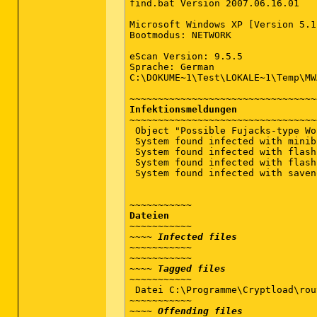
find.bat Version 2007.06.16.01 

Microsoft Windows XP [Version 5.1
Bootmodus: NETWORK 

eScan Version: 9.5.5 

Sprache: German 

C:\DOKUME~1\Test\LOKALE~1\Temp\MW
Infektionsmeldungen
~~~~~~~~~~~~~~~~~~~~~~~~~~~~~~~~~
 Object "Possible Fujacks-type Wo
 System found infected with minib
 System found infected with flash
 System found infected with flash
 System found infected with saven
Dateien
~~~~~~~~~~~ 

~~~~ 
Infected files
~~~~~~~~~~~ 

~~~~~~~~~~~ 

~~~~ 
Tagged files
~~~~~~~~~~~ 

 Datei C:\Programme\Cryptload\rou
~~~~~~~~~~~ 

~~~~ 
Offending files