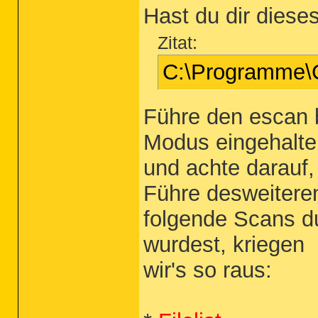
Hast du dir diese
Scan-Optionen
~~~~~~~~~~~~~~~~~~~~~~~~~~~~~~~~~
 Specherüberprüfung: Aktiviert 

Zitat:
 Registry Überprüfung: Aktiviert 

 System-Ordner Überprüfung: Aktiv
C:\Programme\C
 Überprüfung der Systembereiche: 
 Überprüfung der Dienste: Aktivier
 Überprüfung der Festplatten: Dea
 Überprüfung aller Festplatten :A
Führe den escan b
Batchstart: 19:40:20,32 

Batchende: 19:40:25,59

Modus eingehalte
und achte darauf,
Führe desweitere
folgende Scans du
wurdest, kriegen
wir's so raus: