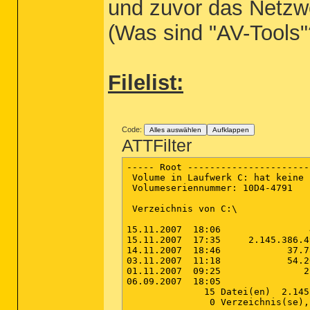
und zuvor das Netzw
(Was sind "AV-Tools"
Filelist:
Code:
Alles auswählen
Aufklappen
ATTFilter
----- Root ----------------------
 Volume in Laufwerk C: hat keine 
 Volumeseriennummer: 10D4-4791

 Verzeichnis von C:\

15.11.2007  18:06                
15.11.2007  17:35     2.145.386.4
14.11.2007  18:46            37.7
03.11.2007  11:18            54.2
01.11.2007  09:25               2
06.09.2007  18:05                
              15 Datei(en)  2.145
               0 Verzeichnis(se),