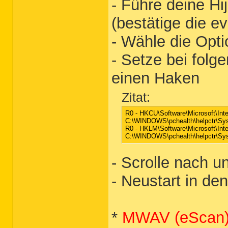
- Führe deine Hi
(bestätige die e
- Wähle die Opt
- Setze bei folg
einen Haken
Zitat:
R0 - HKCU\Software\Microsoft\Inte
C:\WINDOWS\pchealth\helpctr\Sys
R0 - HKLM\Software\Microsoft\Inte
C:\WINDOWS\pchealth\helpctr\Sys
- Scrolle nach u
- Neustart in d
*
MWAV (eScan) -