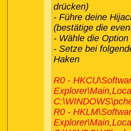
drücken)
- Führe deine Hijac
(bestätige die even
- Wähle die Option
- Setze bei folgen
Haken
R0 - HKCU\Software
Explorer\Main,Loca
C:\WINDOWS\pcheal
R0 - HKLM\Software
Explorer\Main,Loca