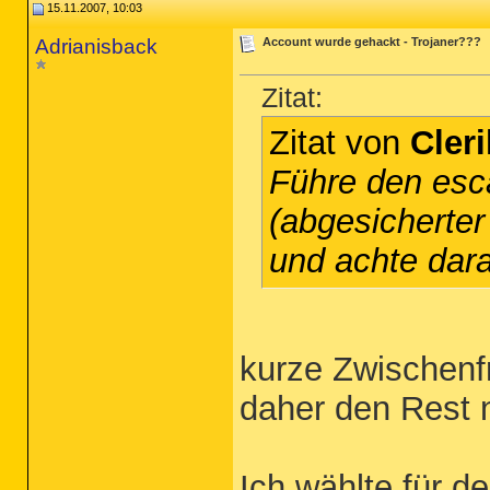
15.11.2007, 10:03
Adrianisback
Account wurde gehackt - Trojaner???
Zitat:
Zitat von
Cleri
Führe den esca
(abgesicherte
und achte dara
kurze Zwischenfr
daher den Rest n
Ich wählte für 