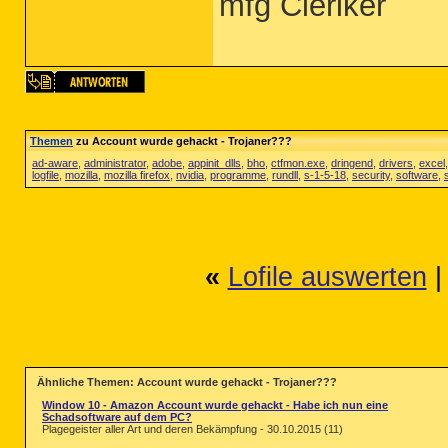
mfg Cleriker
Themen
zu Account wurde gehackt - Trojaner???
ad-aware
,
administrator
,
adobe
,
appinit_dlls
,
bho
,
ctfmon.exe
,
dringend
,
drivers
,
excel
logfile
,
mozilla
,
mozilla firefox
,
nvidia
,
programme
,
rundll
,
s-1-5-18
,
security
,
software
,
«
Lofile auswerten
Ähnliche Themen: Account wurde gehackt - Trojaner???
Window 10 - Amazon Account wurde gehackt - Habe ich nun eine
Schadsoftware auf dem PC?
Plagegeister aller Art und deren Bekämpfung - 30.10.2015 (11)