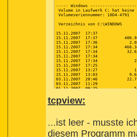
----- Windows -------------------
 Volume in Laufwerk C: hat keine 
 Volumeseriennummer: 10D4-4791

 Verzeichnis von C:\WINDOWS

15.11.2007  17:37                
15.11.2007  17:37           406.9
15.11.2007  17:36             2.0
15.11.2007  17:34           466.3
15.11.2007  17:34            32.6
15.11.2007  17:34                
15.11.2007  17:34               2
15.11.2007  17:25                
15.11.2007  13:27               1
15.11.2007  13:03             9.6
03.11.2007  20:46            22.7
03.11.2007  11:29                
01.11.2007  09:25               5
01.11.2007  09:25               2
tcpview:
27.10.2007  16:26            60.4
19.10.2007  00:52                
             109 Datei(en)      6
               0 Verzeichnis(se),
...ist leer - musste 
----- System 32 (Achtung: Zeitfen
 Volume in Laufwerk C: hat keine 
diesem Programm m
 Volumeseriennummer: 10D4-4791
