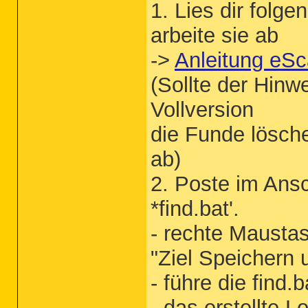
1. Lies dir folg
arbeite sie ab
->
Anleitung eS
(Sollte der Hinw
Vollversion
die Funde lösch
ab)
2. Poste im Ansc
*find.bat'.
- rechte Maustas
"Ziel Speichern 
- führe die find.
- das erstellte L