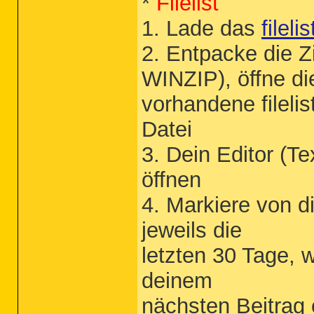
*
Filelist
1. Lade das
fileli
2. Entpacke die Z
WINZIP), öffne d
vorhandene filelis
Datei
3. Dein Editor (T
öffnen
4. Markiere von d
jeweils die
letzten 30 Tage, 
deinem
nächsten Beitrag 