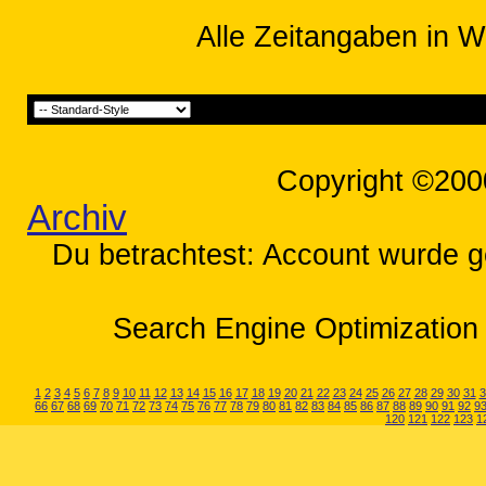
Alle Zeitangaben in W
Copyright ©200
Archiv
Du betrachtest: Account wurde g
Search Engine Optimization 
1
2
3
4
5
6
7
8
9
10
11
12
13
14
15
16
17
18
19
20
21
22
23
24
25
26
27
28
29
30
31
3
66
67
68
69
70
71
72
73
74
75
76
77
78
79
80
81
82
83
84
85
86
87
88
89
90
91
92
9
120
121
122
123
1