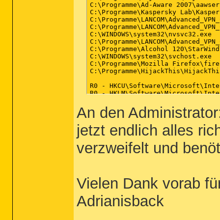
C:\Programme\Ad-Aware 2007\aawser
C:\Programme\Kaspersky Lab\Kasper
C:\Programme\LANCOM\Advanced_VPN_
C:\Programme\LANCOM\Advanced_VPN_
C:\WINDOWS\system32\nvsvc32.exe

C:\Programme\LANCOM\Advanced_VPN_
C:\Programme\Alcohol 120\StarWind
C:\WINDOWS\system32\svchost.exe

C:\Programme\Mozilla Firefox\fire
C:\Programme\HijackThis\HijackThi
R0 - HKCU\Software\Microsoft\Inte
R0 - HKLM\Software\Microsoft\Inte
O2 - BHO: flashget urlcatch - {2F
An den Administrator
O2 - BHO: SSVHelper Class - {7614
O2 - BHO: FlashFXP Helper for Int
O2 - BHO: FlashGet GetFlash Class
jetzt endlich alles ri
O4 - HKLM\..\Run: [NvCplDaemon] R
O4 - HKLM\..\Run: [SoundMan] SOUN
verzweifelt und benöt
O4 - HKLM\..\Run: [NvMediaCenter]
O4 - HKLM\..\Run: [pdfFactory Pro
O4 - HKLM\..\Run: [SunJavaUpdateS
O4 - HKLM\..\Run: [AVP] "C:\Progr
O4 - HKLM\..\Run: [Adobe Reader S
Vielen Dank vorab fü
O4 - HKCU\..\Run: [BgMonitor_{796
O4 - HKUS\S-1-5-19\..\Run: [CTFMO
Adrianisback
O4 - HKUS\S-1-5-20\..\Run: [CTFMO
O4 - HKUS\S-1-5-18\..\Run: [CTFMO
O4 - HKUS\.DEFAULT\..\Run: [CTFMO
O4 - Startup: Stardock ObjectDock