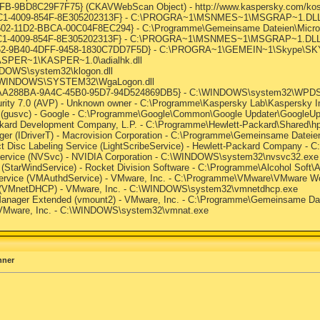
B-9BD8C29F7F75} (CKAVWebScan Object) - http://www.kaspersky.com/kos/
A1-22C1-4009-854F-8E305202313F} - C:\PROGRA~1\MSNMES~1\MSGRAP~1.DL
-A502-11D2-BBCA-00C04F8EC294} - C:\Programme\Gemeinsame Dateien\Microso
-22C1-4009-854F-8E305202313F} - C:\PROGRA~1\MSNMES~1\MSGRAP~1.DL
8B962-9B40-4DFF-9458-1830C7DD7F5D} - C:\PROGRA~1\GEMEIN~1\Skype\S
ASPER~1\KASPER~1.0\adialhk.dll
INDOWS\system32\klogon.dll
 C:\WINDOWS\SYSTEM32\WgaLogon.dll
AA288BA-9A4C-45B0-95D7-94D524869DB5} - C:\WINDOWS\system32\WPDSh
rity 7.0 (AVP) - Unknown owner - C:\Programme\Kaspersky Lab\Kaspersky Inter
e (gusvc) - Google - C:\Programme\Google\Common\Google Updater\GoogleUp
ckard Development Company, L.P. - C:\Programme\Hewlett-Packard\Shared\
ager (IDriverT) - Macrovision Corporation - C:\Programme\Gemeinsame Dateien\I
ect Disc Labeling Service (LightScribeService) - Hewlett-Packard Company 
 Service (NVSvc) - NVIDIA Corporation - C:\WINDOWS\system32\nvsvc32.exe
 (StarWindService) - Rocket Division Software - C:\Programme\Alcohol Soft\
Service (VMAuthdService) - VMware, Inc. - C:\Programme\VMware\VMware W
 (VMnetDHCP) - VMware, Inc. - C:\WINDOWS\system32\vmnetdhcp.exe
Manager Extended (vmount2) - VMware, Inc. - C:\Programme\Gemeinsame Da
 VMware, Inc. - C:\WINDOWS\system32\vmnat.exe
hner