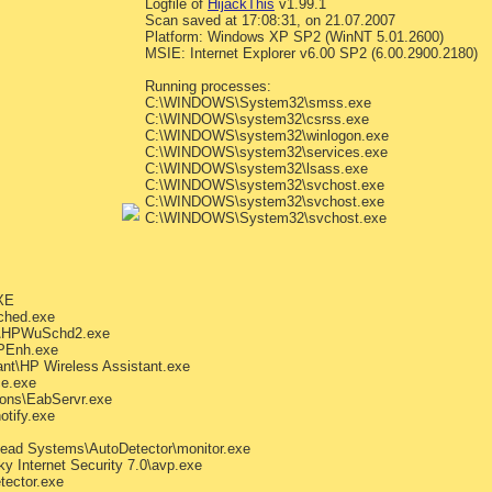
Logfile of
HijackThis
v1.99.1
Scan saved at 17:08:31, on 21.07.2007
Platform: Windows XP SP2 (WinNT 5.01.2600)
MSIE: Internet Explorer v6.00 SP2 (6.00.2900.2180)
Running processes:
C:\WINDOWS\System32\smss.exe
C:\WINDOWS\system32\csrss.exe
C:\WINDOWS\system32\winlogon.exe
C:\WINDOWS\system32\services.exe
C:\WINDOWS\system32\lsass.exe
C:\WINDOWS\system32\svchost.exe
C:\WINDOWS\system32\svchost.exe
C:\WINDOWS\System32\svchost.exe
XE
sched.exe
e\HPWuSchd2.exe
PEnh.exe
nt\HP Wireless Assistant.exe
e.exe
ons\EabServr.exe
otify.exe
ad Systems\AutoDetector\monitor.exe
 Internet Security 7.0\avp.exe
ector.exe