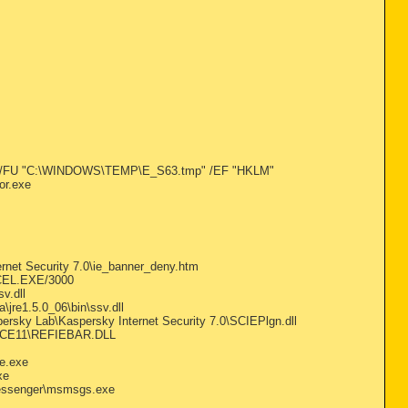
 /FU "C:\WINDOWS\TEMP\E_S63.tmp" /EF "HKLM"
or.exe
rnet Security 7.0\ie_banner_deny.htm
XCEL.EXE/3000
v.dll
re1.5.0_06\bin\ssv.dll
rsky Lab\Kaspersky Internet Security 7.0\SCIEPlgn.dll
FICE11\REFIEBAR.DLL
e.exe
xe
Messenger\msmsgs.exe