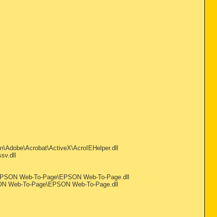
Adobe\Acrobat\ActiveX\AcroIEHelper.dll
sv.dll
EPSON Web-To-Page\EPSON Web-To-Page.dll
ON Web-To-Page\EPSON Web-To-Page.dll