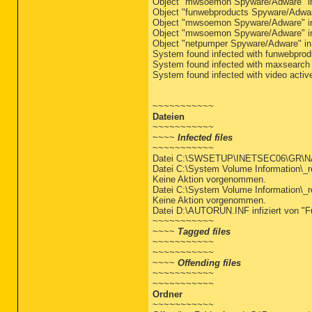
Object "mwsoemon Spyware/Adware" in
Object "funwebproducts Spyware/Adwar
Object "mwsoemon Spyware/Adware" in
Object "mwsoemon Spyware/Adware" in
Object "netpumper Spyware/Adware" i
System found infected with funwebpro
System found infected with maxsearch
System found infected with video acti
~~~~~~~~~~~
Dateien
~~~~~~~~~~~
~~~~
Infected files
~~~~~~~~~~~
Datei C:\SWSETUP\INETSEC06\GR\NAV\
Datei C:\System Volume Information\
Keine Aktion vorgenommen.
Datei C:\System Volume Information\
Keine Aktion vorgenommen.
Datei D:\AUTORUN.INF infiziert von "F
~~~~~~~~~~~
~~~~
Tagged files
~~~~~~~~~~~
~~~~~~~~~~~
~~~~
Offending files
~~~~~~~~~~~
~~~~~~~~~~~
Ordner
~~~~~~~~~~~