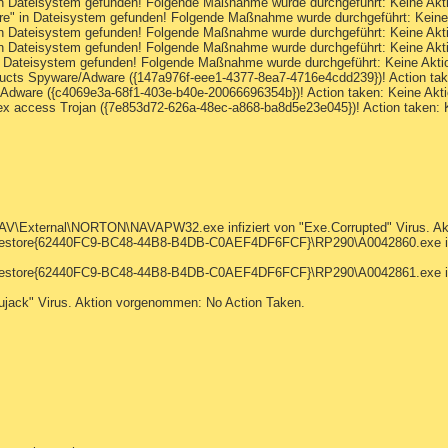
 Dateisystem gefunden! Folgende Maßnahme wurde durchgeführt: Keine Ak
e" in Dateisystem gefunden! Folgende Maßnahme wurde durchgeführt: Kein
 Dateisystem gefunden! Folgende Maßnahme wurde durchgeführt: Keine Ak
 Dateisystem gefunden! Folgende Maßnahme wurde durchgeführt: Keine Ak
n Dateisystem gefunden! Folgende Maßnahme wurde durchgeführt: Keine Akt
ducts Spyware/Adware ({147a976f-eee1-4377-8ea7-4716e4cdd239})! Action ta
 Adware ({c4069e3a-68f1-403e-b40e-20066696354b})! Action taken: Keine Ak
vex access Trojan ({7e853d72-626a-48ec-a868-ba8d5e23e045})! Action taken:
External\NORTON\NAVAPW32.exe infiziert von "Exe.Corrupted" Virus. Ak
_restore{62440FC9-BC48-44B8-B4DB-C0AEF4DF6FCF}\RP290\A0042860.exe infi
_restore{62440FC9-BC48-44B8-B4DB-C0AEF4DF6FCF}\RP290\A0042861.exe infi
ujack" Virus. Aktion vorgenommen: No Action Taken.