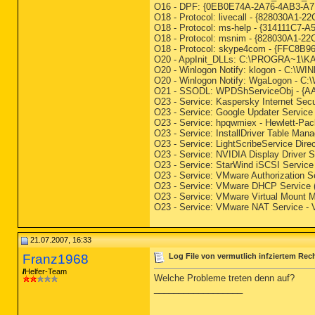
O16 - DPF: {0EB0E74A-2A76-4AB3-A7F
O18 - Protocol: livecall - {828030
O18 - Protocol: ms-help - {314111C7
O18 - Protocol: msnim - {828030A1
O18 - Protocol: skype4com - {FFC
O20 - AppInit_DLLs: C:\PROGRA~1\K
O20 - Winlogon Notify: klogon - C:\W
O20 - Winlogon Notify: WgaLogon -
O21 - SSODL: WPDShServiceObj - {A
O23 - Service: Kaspersky Internet Secu
O23 - Service: Google Updater Servic
O23 - Service: hpqwmiex - Hewlett-Pa
O23 - Service: InstallDriver Table Man
O23 - Service: LightScribeService Dir
O23 - Service: NVIDIA Display Driver
O23 - Service: StarWind iSCSI Service
O23 - Service: VMware Authorization 
O23 - Service: VMware DHCP Service
O23 - Service: VMware Virtual Mount 
O23 - Service: VMware NAT Service -
21.07.2007, 16:33
Franz1968
Log File von vermutlich infziertem Rec
Helfer-Team
Welche Probleme treten denn auf?
__________________