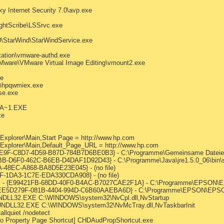
 Internet Security 7.0\avp.exe
ghtScribe\LSSrvc.exe
0\StarWind\StarWindService.exe
tion\vmware-authd.exe
ware\VMware Virtual Image Editing\vmount2.exe
e
d\hpqwmiex.exe
se.exe
A~1.EXE
xe
 Explorer\Main,Start Page = http://www.hp.com
t Explorer\Main,Default_Page_URL = http://www.hp.com
9E9F-C8D7-4D59-B87D-784B7D6BE0B3} - C:\Programme\Gemeinsame Dateien\
BB-D6F0-462C-B6EB-D4DAF1D92D43} - C:\Programme\Java\jre1.5.0_06\bin\s
A-48EC-A868-BA8D5E23E045} - (no file)
F-1DA3-1C7E-EDA330CDA908} - (no file)
ss - {E99421FB-68DD-40F0-B4AC-B7027CAE2F1A} - C:\Programme\EPSON\
 {EE5D279F-081B-4404-994D-C6B60AAEBA6D} - C:\Programme\EPSON\EPS
UNDLL32.EXE C:\WINDOWS\system32\NvCpl.dll,NvStartup
RUNDLL32.EXE C:\WINDOWS\system32\NvMcTray.dll,NvTaskbarInit
allquiet /nodetect
dio Property Page Shortcut] CHDAudPropShortcut.exe