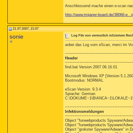
Anschliessend mache einen e-scan nach 
http://www.trojaner-board.de/38066-e...
21.07.2007, 21:07
sonie
Log File von vermutlich infziertem Rec
anbei das Log vom eScan, merci im Vo
~~~~~~~~~~~~~~~~~~~~~~~~~~~~
Header
~~~~~~~~~~~~~~~~~~~~~~~~~~~~
find.bat Version 2007.06.16.01
Microsoft Windows XP [Version 5.1.260
Bootmodus: NORMAL
eScan Version: 9.3.4
Sprache: German
C:\DOKUME~1\BIANCA~1\LOKALE~1
~~~~~~~~~~~~~~~~~~~~~~~~~~~~
Infektionsmeldungen
~~~~~~~~~~~~~~~~~~~~~~~~~~~~
Object "funwebproducts Spyware/Adwar
Object "funwebproducts Spyware/Adwar
Object "grokster Spyware/Adware" in 