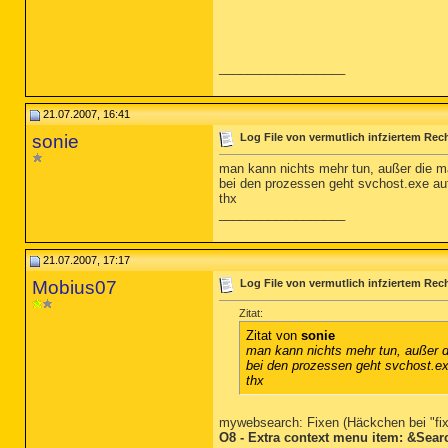
__________________
21.07.2007, 16:41
sonie
Log File von vermutlich infziertem Rec
man kann nichts mehr tun, außer die ma
bei den prozessen geht svchost.exe au
thx
__________________
21.07.2007, 17:17
Mobius07
Log File von vermutlich infziertem Rec
Zitat:
Zitat von
sonie
man kann nichts mehr tun, außer di
bei den prozessen geht svchost.ex
thx
mywebsearch: Fixen (Häckchen bei "fi
O8 - Extra context menu item: &Sear