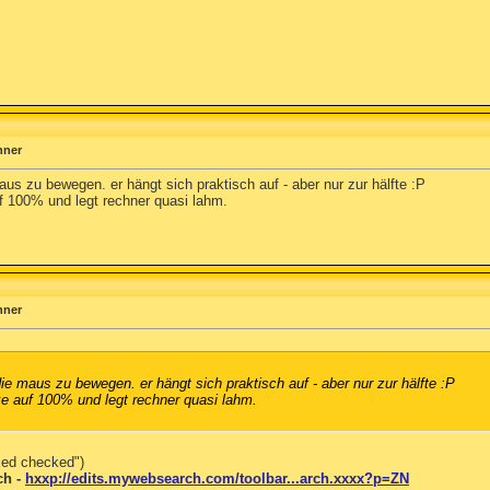
hner
us zu bewegen. er hängt sich praktisch auf - aber nur zur hälfte :P
f 100% und legt rechner quasi lahm.
hner
e maus zu bewegen. er hängt sich praktisch auf - aber nur zur hälfte :P
e auf 100% und legt rechner quasi lahm.
xed checked")
ch -
hxxp://edits.mywebsearch.com/toolbar...arch.xxxx?p=ZN