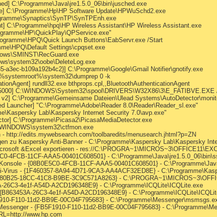
d] C:\Programme\Java\jre1.5.0_06\bin\jusched.exe
ate] C:\Programme\Hp\HP Software Update\HPWuSchd2.exe
ogramme\Synaptics\SynTP\SynTPEnh.exe
nt] C:\Programme\hpq\HP Wireless Assistant\HP Wireless Assistant.exe
rogramme\HP\QuickPlay\QPService.exe"
Programme\HPQ\Quick Launch Buttons\EabServr.exe /Start
mme\HPQ\Default Settings\cpqset.exe
ndows\SMINST\RecGuard.exe
dows\system32\oobe\DeleteLog.exe
5-a3ec-b109a192b4c2}] C:\Programme\Google\Gmail Notifier\gnotify.exe
] %systemroot%\system32\dumprep 0 -k
tionAgent] rundll32.exe bthprops.cpl,,BluetoothAuthenticationAgent
DX5000] C:\WINDOWS\System32\spool\DRIVERS\W32X86\3\E_FATIBVE.EXE
r v2] C:\Programme\Gemeinsame Dateien\Ulead Systems\AutoDetector\monit
ed Launcher] "C:\Programme\Adobe\Reader 8.0\Reader\Reader_sl.exe"
e\Kaspersky Lab\Kaspersky Internet Security 7.0\avp.exe"
ctor] C:\Programme\Picasa2\PicasaMediaDetector.exe
\WINDOWS\system32\ctfmon.exe
 - http://edits.mywebsearch.com/toolbaredits/menusearch.jhtml?p=ZN
gen zu Kaspersky Anti-Banner - C:\Programme\Kaspersky Lab\Kaspersky Inte
Microsoft &Excel exportieren - res://C:\PROGRA~1\MICROS~3\OFFICE11\E
E5C0-4FCB-11CF-AAA5-00401C608501} - C:\Programme\Java\jre1.5.0_06\bin\ss
a Konsole - {08B0E5C0-4FCB-11CF-AAA5-00401C608501} - C:\Programme\Java\j
-Anti-Virus - {1F460357-8A94-4D71-9CA3-AA4ACF32ED8E} - C:\Programme\Kaspe
- {92780B25-18CC-41C8-B9BE-3C9C571A8263} - C:\PROGRA~1\MICROS~3\OF
53A-26C3-4e1f-A54D-A2CD196348E9} - C:\Programme\ICQLite\ICQLite.exe
e - {B863453A-26C3-4e1f-A54D-A2CD196348E9} - C:\Programme\ICQLite\ICQLit
F1910-F110-11d2-BB9E-00C04F795683} - C:\Programme\Messenger\msmsgs.e
s Messenger - {FB5F1910-F110-11d2-BB9E-00C04F795683} - C:\Programme\
L=http://www.hp.com