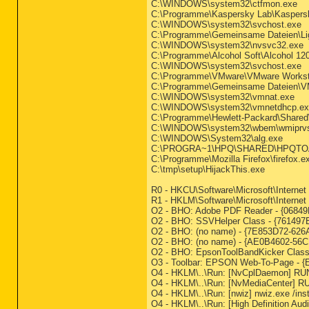
C:\WINDOWS\system32\ctfmon.exe
C:\Programme\Kaspersky Lab\Kaspersky
C:\WINDOWS\system32\svchost.exe
C:\Programme\Gemeinsame Dateien\Li
C:\WINDOWS\system32\nvsvc32.exe
C:\Programme\Alcohol Soft\Alcohol 12
C:\WINDOWS\system32\svchost.exe
C:\Programme\VMware\VMware Worksta
C:\Programme\Gemeinsame Dateien\VM
C:\WINDOWS\system32\vmnat.exe
C:\WINDOWS\system32\vmnetdhcp.ex
C:\Programme\Hewlett-Packard\Share
C:\WINDOWS\system32\wbem\wmiprv
C:\WINDOWS\System32\alg.exe
C:\PROGRA~1\HPQ\SHARED\HPQTO
C:\Programme\Mozilla Firefox\firefox.e
C:\tmp\setup\HijackThis.exe
R0 - HKCU\Software\Microsoft\Internet
R1 - HKLM\Software\Microsoft\Interne
O2 - BHO: Adobe PDF Reader - {0684
O2 - BHO: SSVHelper Class - {761497
O2 - BHO: (no name) - {7E853D72-626
O2 - BHO: (no name) - {AE0B4602-56C
O2 - BHO: EpsonToolBandKicker Cla
O3 - Toolbar: EPSON Web-To-Page -
O4 - HKLM\..\Run: [NvCplDaemon] R
O4 - HKLM\..\Run: [NvMediaCenter] 
O4 - HKLM\..\Run: [nwiz] nwiz.exe /inst
O4 - HKLM\..\Run: [High Definition Au