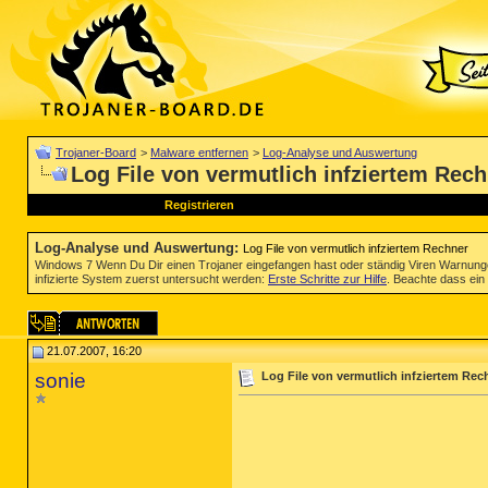
Trojaner-Board
>
Malware entfernen
>
Log-Analyse und Auswertung
Log File von vermutlich infziertem Rec
Registrieren
Log-Analyse und Auswertung
:
Log File von vermutlich infziertem Rechner
Windows 7 Wenn Du Dir einen Trojaner eingefangen hast oder ständig Viren Warnun
infizierte System zuerst untersucht werden:
Erste Schritte zur Hilfe
. Beachte dass ein 
21.07.2007, 16:20
sonie
Log File von vermutlich infziertem Rec