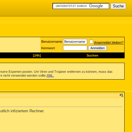
Benutzername
Angemeldet bleiben?
Kennwort
[24h]
Suchen
nsere Experten posten. Um Viren und Trojaner entfernen zu können, muss das
re nicht verwendet werden sollte.
XML
.
#
1
tlich infiziertem Rechner.