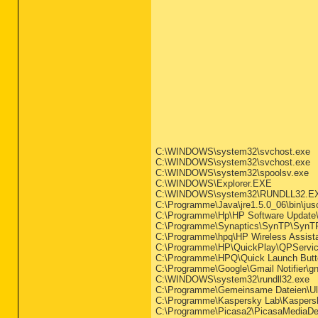
C:\WINDOWS\system32\svchost.exe
C:\WINDOWS\system32\svchost.exe
C:\WINDOWS\system32\spoolsv.exe
C:\WINDOWS\Explorer.EXE
C:\WINDOWS\system32\RUNDLL32.E
C:\Programme\Java\jre1.5.0_06\bin\ju
C:\Programme\Hp\HP Software Updat
C:\Programme\Synaptics\SynTP\SynT
C:\Programme\hpq\HP Wireless Assista
C:\Programme\HP\QuickPlay\QPServic
C:\Programme\HPQ\Quick Launch Butt
C:\Programme\Google\Gmail Notifier\gn
C:\WINDOWS\system32\rundll32.exe
C:\Programme\Gemeinsame Dateien\Ule
C:\Programme\Kaspersky Lab\Kaspersky
C:\Programme\Picasa2\PicasaMediaDet