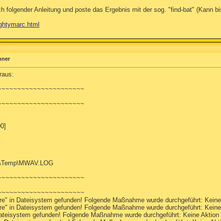
folgender Anleitung und poste das Ergebnis mit der sog. "find-bat" (Kann bis
ightymarc.html
hner
raus:
~~~~~~~~~~~~~~~~~~~~~~
~~~~~~~~~~~~~~~~~~~~~~
0]
\Temp\MWAV.LOG
~~~~~~~~~~~~~~~~~~~~~~
~~~~~~~~~~~~~~~~~~~~~~
e" in Dateisystem gefunden! Folgende Maßnahme wurde durchgeführt: Kein
e" in Dateisystem gefunden! Folgende Maßnahme wurde durchgeführt: Kein
Dateisystem gefunden! Folgende Maßnahme wurde durchgeführt: Keine Aktio