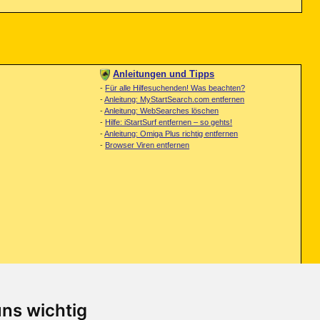
Anleitungen und Tipps
-
Für alle Hilfesuchenden! Was beachten?
-
Anleitung: MyStartSearch.com entfernen
-
Anleitung: WebSearches löschen
-
Hilfe: iStartSurf entfernen – so gehts!
-
Anleitung: Omiga Plus richtig entfernen
-
Browser Viren entfernen
uns wichtig