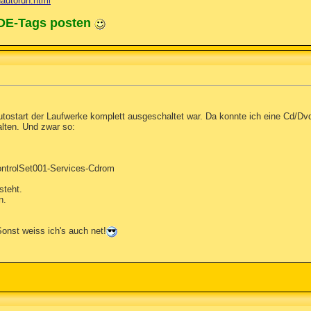
dautorun.html
ODE-Tags posten
tostart der Laufwerke komplett ausgeschaltet war. Da konnte ich eine Cd/Dvd
alten. Und zwar so:
olSet001-Services-Cdrom
steht.
n.
Sonst weiss ich's auch net!