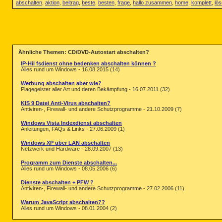
abschalten
,
aktion
,
beitrag
,
beste
,
besten
,
frage
,
hallo zusammen
,
home
,
komplett
,
lö
Ähnliche Themen: CD/DVD-Autostart abschalten?
IP-Hil fsdienst ohne bedenken abschalten können ?
Alles rund um Windows - 16.08.2015 (14)
Werbung abschalten aber wie?
Plagegeister aller Art und deren Bekämpfung - 16.07.2011 (32)
KIS 9 Datei Anti-Virus abschalten?
Antiviren-, Firewall- und andere Schutzprogramme - 21.10.2009 (7)
Windows Vista Indexdienst abschalten
Anleitungen, FAQs & Links - 27.06.2009 (1)
Windows XP über LAN abschalten
Netzwerk und Hardware - 28.09.2007 (13)
Programm zum Dienste abschalten...
Alles rund um Windows - 08.05.2006 (6)
Dienste abschalten + PFW ?
Antiviren-, Firewall- und andere Schutzprogramme - 27.02.2006 (11)
Warum JavaScript abschalten??
Alles rund um Windows - 08.01.2004 (2)