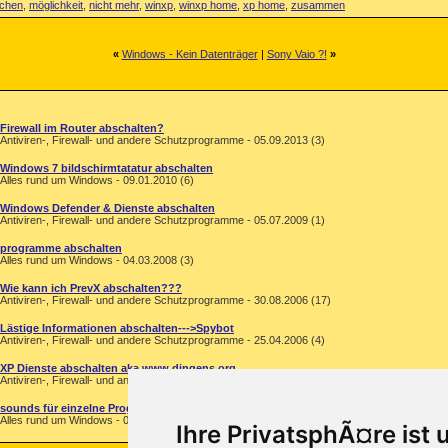
schen
,
möglichkeit
,
nicht mehr
,
winxp
,
winxp home
,
xp home
,
zusammen
«
Windows - Kein Datenträger
|
Sony Vaio ?!
»
Firewall im Router abschalten?
Antiviren-, Firewall- und andere Schutzprogramme - 05.09.2013 (3)
Windows 7 bildschirmtatatur abschalten
Alles rund um Windows - 09.01.2010 (6)
Windows Defender & Dienste abschalten
Antiviren-, Firewall- und andere Schutzprogramme - 05.07.2009 (1)
programme abschalten
Alles rund um Windows - 04.03.2008 (3)
Wie kann ich PrevX abschalten???
Antiviren-, Firewall- und andere Schutzprogramme - 30.08.2006 (17)
Lästige Informationen abschalten--->Spybot
Antiviren-, Firewall- und andere Schutzprogramme - 25.04.2006 (4)
XP Dienste abschalten aka www.dingens.org
Antiviren-, Firewall- und andere Schutzprogramme - 26.01.2005 (3)
sounds für einzelne Programme abschalten
Alles rund um Windows - 09.11.2003 (4)
Ihre PrivatsphÃ¤re ist 