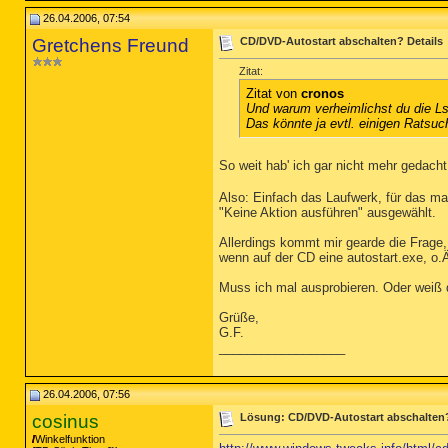
26.04.2006, 07:54
Gretchens Freund
CD/DVD-Autostart abschalten? Details
Zitat:
Zitat von
cronos
Und warum verheimlichst du die L
Das könnte ja evtl. einigen Ratsuc
So weit hab' ich gar nicht mehr gedach
Also: Einfach das Laufwerk, für das ma
"Keine Aktion ausführen" ausgewählt.
Allerdings kommt mir gearde die Frage,
wenn auf der CD eine autostart.exe, o.
Muss ich mal ausprobieren. Oder weiß
Grüße,
G.F.
__________________
26.04.2006, 07:56
cosinus
Lösung: CD/DVD-Autostart abschalten
Winkelfunktion