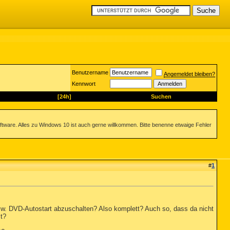
Benutzername
Angemeldet bleiben?
Kennwort
[24h]
Suchen
ftware. Alles zu Windows 10 ist auch gerne willkommen. Bitte benenne etwaige Fehler
#
1
w. DVD-Autostart abzuschalten? Also komplett? Auch so, dass da nicht
t?