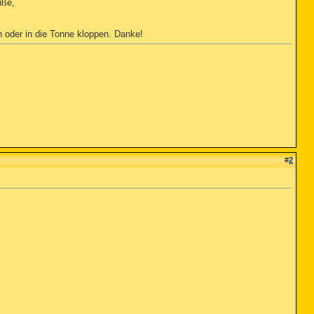
üße,
n oder in die Tonne kloppen. Danke!
#
2