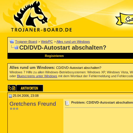
Trojaner-Board
>
Web/PC
>
Alles rund um Windows
CD/DVD-Autostart abschalten?
Registrieren
Alles rund um Windows
:
CD/DVD-Autostart abschalten?
Windows 7 Hilfe zu allen Windows-Betriebssystemen: Windows XP, Windows Vista, W
oder
Bluescreens unter Windows
mit dem Wortlaut der Fehlermeldung und Fehlercod
25.04.2006, 23:08
Gretchens Freund
Problem: CD/DVD-Autostart abschalte