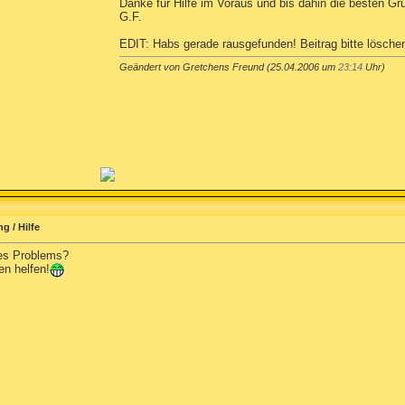
Danke für Hilfe im Voraus und bis dahin die besten Gr
G.F.
EDIT: Habs gerade rausgefunden! Beitrag bitte lösche
Geändert von Gretchens Freund (25.04.2006 um
23:14
Uhr)
g / Hilfe
des Problems?
en helfen!