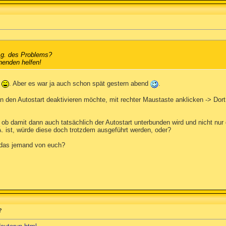
sg. des Problems?
henden helfen!
t
. Aber es war ja auch schon spät gestern abend
.
n den Autostart deaktivieren möchte, mit rechter Maustaste anklicken -> Dor
 ob damit dann auch tatsächlich der Autostart unterbunden wird und nicht nur
Ä. ist, würde diese doch trotzdem ausgeführt werden, oder?
 das jemand von euch?
?