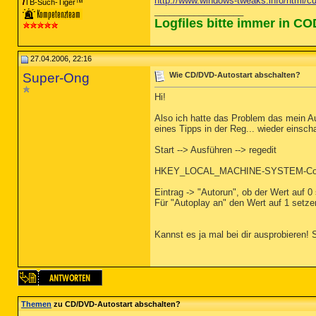
http://www.windows-tweaks.info/html/c
TB-Süch-Tiger™
__________________
Logfiles bitte immer in C
27.04.2006, 22:16
Super-Ong
Wie CD/DVD-Autostart abschalten?
Hi!
Also ich hatte das Problem das mein Au
eines Tipps in der Reg... wieder einsch
Start --> Ausführen --> regedit
HKEY_LOCAL_MACHINE-SYSTEM-Contr
Eintrag -> "Autorun", ob der Wert auf 0 
Für "Autoplay an" den Wert auf 1 setze
Kannst es ja mal bei dir ausprobieren! 
Themen
zu CD/DVD-Autostart abschalten?