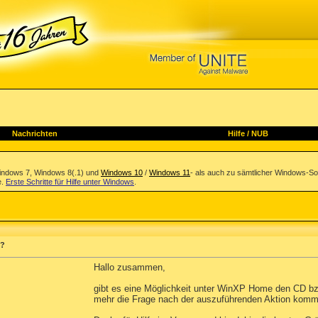
Nachrichten
Hilfe
/
NUB
indows 7, Windows 8(.1) und
Windows 10
/
Windows 11
- als auch zu sämtlicher Windows-So
e.
Erste Schritte für Hilfe unter Windows
.
n?
Hallo zusammen,
gibt es eine Möglichkeit unter WinXP Home den CD bz
mehr die Frage nach der auszuführenden Aktion komm