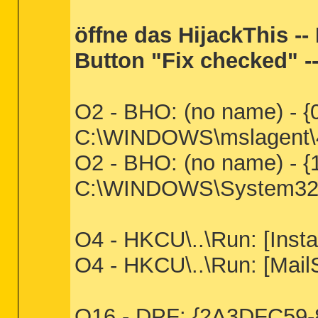
öffne das HijackThis --
Button "Fix checked" -
O2 - BHO: (no name) -
C:\WINDOWS\mslagent\4b
O2 - BHO: (no name) -
C:\WINDOWS\System32\
O4 - HKCU\..\Run: [Inst
O4 - HKCU\..\Run: [Mail
O16 - DPF: {2A3DFC59-