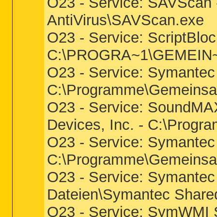
O23 - Service: SAVScan 
AntiVirus\SAVScan.exe
O23 - Service: ScriptBlo
C:\PROGRA~1\GEMEIN~
O23 - Service: Symantec
C:\Programme\Gemeinsa
O23 - Service: SoundMAX
Devices, Inc. - C:\Pro
O23 - Service: Symante
C:\Programme\Gemeins
O23 - Service: Symante
Dateien\Symantec Shar
O23 - Service: SymWMI 