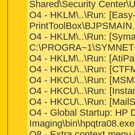
Shared\Security Center\
O4 - HKLM\..\Run: [Easy
PrintToolBox\BJPSMAIN.
O4 - HKLM\..\Run: [Syma
C:\PROGRA~1\SYMNET~
O4 - HKLM\..\Run: [AtiP
O4 - HKCU\..\Run: [CT
O4 - HKCU\..\Run: [MS
O4 - HKCU\..\Run: [Inst
O4 - HKCU\..\Run: [MailS
O4 - Global Startup: HP 
Imaging\bin\hpqtra08.exe
O8 - Extra context menu 