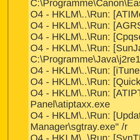
C:\Programme\Canon\Eas
O4 - HKLM\..\Run: [ATI
O4 - HKLM\..\Run: [A
O4 - HKLM\..\Run: [Cpqs
O4 - HKLM\..\Run: [Sun
C:\Programme\Java\j2re1
O4 - HKLM\..\Run: [iTun
O4 - HKLM\..\Run: [Quic
O4 - HKLM\..\Run: [ATIP
Panel\atiptaxx.exe
O4 - HKLM\..\Run: [Upd
Manager\sgtray.exe" /r
O4 - HKLM\..\Run: [Syn