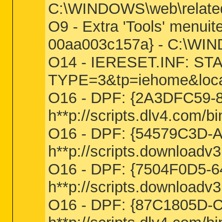
C:\WINDOWS\web\relate
O9 - Extra 'Tools' menui
00aa003c157a} - C:\WIN
O14 - IERESET.INF: STA
TYPE=3&tp=iehome&loca
O16 - DPF: {2A3DFC59-
h**p://scripts.dlv4.com
O16 - DPF: {54579C3D-
h**p://scripts.downlo
O16 - DPF: {7504F0D5-
h**p://scripts.downlo
O16 - DPF: {87C1805D-