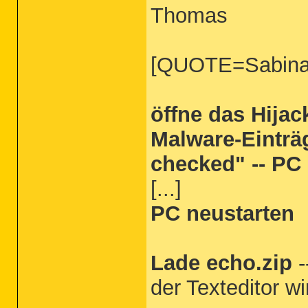
Thomas
[QUOTE=Sabina
öffne das Hijack
Malware-Einträ
checked" -- PC
[...]
PC neustarten
Lade echo.zip
-
der Texteditor w