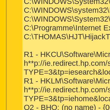
C:\WINDOWS\System32\w
C:\WINDOWS\system32\D
C:\WINDOWS\System32\
C:\Programme\Internet 
C:\THOMAS\HJT\HijackT
R1 - HKCU\Software\Micro
h**p://ie.redirect.hp.com/
TYPE=3&tp=iesearch&lo
R1 - HKLM\Software\Micr
h**p://ie.redirect.hp.com/
TYPE=3&tp=iehome&loca
O2 - BHO: (no name) - 