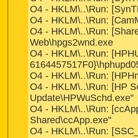
O4 - HKLM\..\Run: [Syn
O4 - HKLM\..\Run: [CamM
O4 - HKLM\..\Run: [Sha
Web\hpgs2wnd.exe
O4 - HKLM\..\Run: [HP
6164457517F0}\hphupd0
O4 - HKLM\..\Run: [HP
O4 - HKLM\..\Run: [HP S
Update\HPWuSchd.exe"
O4 - HKLM\..\Run: [ccA
Shared\ccApp.exe"
O4 - HKLM\..\Run: [SSC