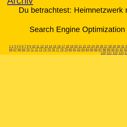
Archiv
Du betrachtest: Heimnetzwerk m
Search Engine Optimization 
1
2
3
4
5
6
7
8
9
10
11
12
13
14
15
16
17
18
19
20
21
22
23
24
25
26
27
28
29
30
31
3
66
67
68
69
70
71
72
73
74
75
76
77
78
79
80
81
82
83
84
85
86
87
88
89
90
91
92
9
120
121
122
123
1