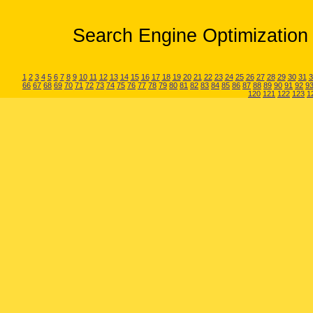
Search Engine Optimization 
1
2
3
4
5
6
7
8
9
10
11
12
13
14
15
16
17
18
19
20
21
22
23
24
25
26
27
28
29
30
31
3
66
67
68
69
70
71
72
73
74
75
76
77
78
79
80
81
82
83
84
85
86
87
88
89
90
91
92
9
120
121
122
123
1