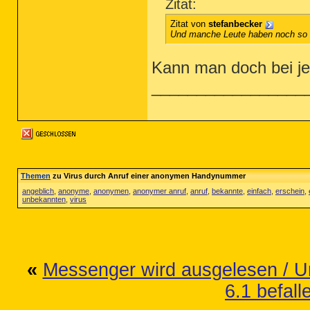
Zitat:
Zitat von
stefanbecker
Und manche Leute haben noch so st
Kann man doch bei j
_________________
Themen
zu Virus durch Anruf einer anonymen Handynummer
angeblich
,
anonyme
,
anonymen
,
anonymer anruf
,
anruf
,
bekannte
,
einfach
,
erschein
,
unbekannten
,
virus
«
Messenger wird ausgelesen / Un
6.1 befall