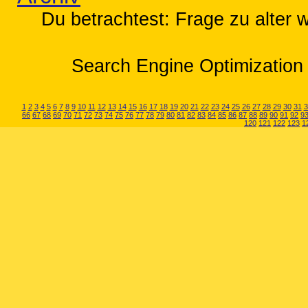
Du betrachtest: Frage zu alter 
Search Engine Optimization 
1
2
3
4
5
6
7
8
9
10
11
12
13
14
15
16
17
18
19
20
21
22
23
24
25
26
27
28
29
30
31
3
66
67
68
69
70
71
72
73
74
75
76
77
78
79
80
81
82
83
84
85
86
87
88
89
90
91
92
9
120
121
122
123
1