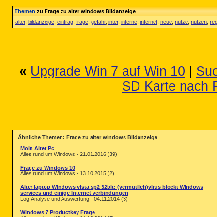
Themen
zu Frage zu alter windows Bildanzeige
alter
,
bildanzeige
,
eintrag
,
frage
,
gefahr
,
inter
,
interne
,
internet
,
neue
,
nutze
,
nutzen
,
reg
«
Upgrade Win 7 auf Win 10
|
Suc
SD Karte nach F
Ähnliche Themen: Frage zu alter windows Bildanzeige
Moin Alter Pc
Alles rund um Windows - 21.01.2016 (39)
Frage zu Windows 10
Alles rund um Windows - 13.10.2015 (2)
Alter laptop Windows vista sp2 32bit: (vermutlich)virus blockt Windows
services und einige Internet verbindungen
Log-Analyse und Auswertung - 04.11.2014 (3)
Windows 7 Productkey Frage