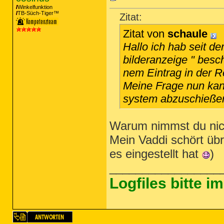
Winkelfunktion
TB-Süch-Tiger™
Zitat:
Zitat von
schaule
Hallo ich hab seit 
bilderanzeige " besc
nem Eintrag in der Re
Meine Frage nun kan
system abzuschieße
Warum nimmst du nich
Mein Vaddi schört üb
es eingestellt hat
)
_________________
Logfiles bitte 