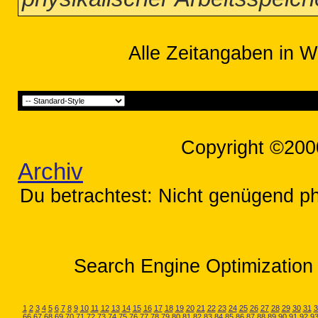
Alle Zeitangaben in W
Copyright ©200
Archiv
Du betrachtest: Nicht genügend phy
Search Engine Optimization 
1
2
3
4
5
6
7
8
9
10
11
12
13
14
15
16
17
18
19
20
21
22
23
24
25
26
27
28
29
30
31
3
66
67
68
69
70
71
72
73
74
75
76
77
78
79
80
81
82
83
84
85
86
87
88
89
90
91
92
9