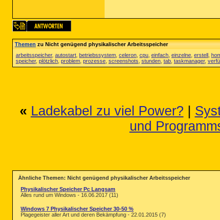
Themen
zu Nicht genügend physikalischer Arbeitsspeicher
arbeitsspeicher
,
autostart
,
betriebssystem
,
celeron
,
cpu
,
einfach
,
einzelne
,
erstell
,
ho
speicher
,
plötzlich
,
problem
,
prozesse
,
screenshots
,
stunden
,
tab
,
taskmanager
,
verf
«
Ladekabel zu viel Power?
|
Syst
und Programmst
Ähnliche Themen: Nicht genügend physikalischer Arbeitsspeicher
Physikalischer Speicher Pc Langsam
Alles rund um Windows - 16.06.2017 (11)
Windows 7 Physikalischer Speicher 30-50 %
Plagegeister aller Art und deren Bekämpfung - 22.01.2015 (7)