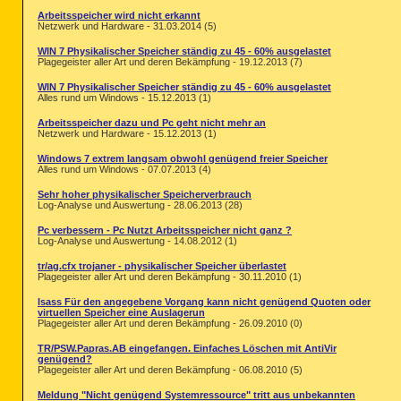
Arbeitsspeicher wird nicht erkannt
Netzwerk und Hardware - 31.03.2014 (5)
WIN 7 Physikalischer Speicher ständig zu 45 - 60% ausgelastet
Plagegeister aller Art und deren Bekämpfung - 19.12.2013 (7)
WIN 7 Physikalischer Speicher ständig zu 45 - 60% ausgelastet
Alles rund um Windows - 15.12.2013 (1)
Arbeitsspeicher dazu und Pc geht nicht mehr an
Netzwerk und Hardware - 15.12.2013 (1)
Windows 7 extrem langsam obwohl genügend freier Speicher
Alles rund um Windows - 07.07.2013 (4)
Sehr hoher physikalischer Speicherverbrauch
Log-Analyse und Auswertung - 28.06.2013 (28)
Pc verbessern - Pc Nutzt Arbeitsspeicher nicht ganz ?
Log-Analyse und Auswertung - 14.08.2012 (1)
tr/ag.cfx trojaner - physikalischer Speicher überlastet
Plagegeister aller Art und deren Bekämpfung - 30.11.2010 (1)
lsass Für den angegebene Vorgang kann nicht genügend Quoten oder
virtuellen Speicher eine Auslagerun
Plagegeister aller Art und deren Bekämpfung - 26.09.2010 (0)
TR/PSW.Papras.AB eingefangen. Einfaches Löschen mit AntiVir
genügend?
Plagegeister aller Art und deren Bekämpfung - 06.08.2010 (5)
Meldung "Nicht genügend Systemressource" tritt aus unbekannten