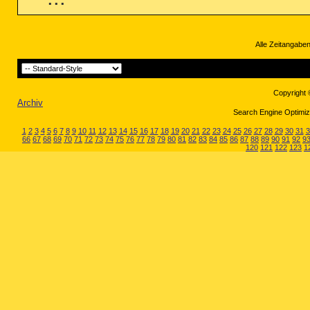
Alle Zeitangaben
Copyright 
Archiv
Search Engine Optimiza
1
2
3
4
5
6
7
8
9
10
11
12
13
14
15
16
17
18
19
20
21
22
23
24
25
26
27
28
29
30
31
3
66
67
68
69
70
71
72
73
74
75
76
77
78
79
80
81
82
83
84
85
86
87
88
89
90
91
92
9
120
121
122
123
1