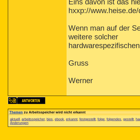
Eins davon ist das hie
hxxp://www.heise.de
Wenn man auf der Sei
weitere solcher
hardwarespezifischen
Gruss
Werner
Themen
zu Arbeitsspeicher wird nicht erkannt
aktuell
,
arbeitsspeicher
,
bios
,
ebook
,
erkannt
,
festgestellt
,
folge
,
folgendes
,
gestellt
,
ha
Änderungen