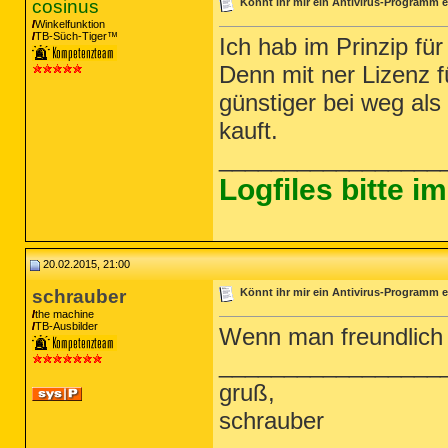
cosinus
Könnt ihr mir ein Antivirus-Programm e
Winkelfunktion
TB-Süch-Tiger™
Ich hab im Prinzip fü
Denn mit ner Lizenz 
günstiger bei weg als
kauft.
_________________
Logfiles bitte 
20.02.2015, 21:00
schrauber
Könnt ihr mir ein Antivirus-Programm e
the machine
TB-Ausbilder
Wenn man freundlich f
_________________
gruß,
schrauber