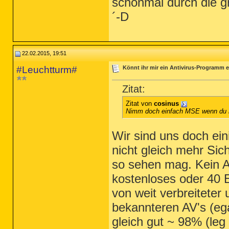
schonmal durch die g
´-D
22.02.2015, 19:51
#Leuchtturm#
Könnt ihr mir ein Antivirus-Programm e
Zitat:
Zitat von
cosinus
Nimm doch einfach MSE wenn du nur
Wir sind uns doch ei
nicht gleich mehr Si
so sehen mag. Kein A
kostenloses oder 40 
von weit verbreiteter
bekannteren AV's (egal
gleich gut ~ 98% (leg