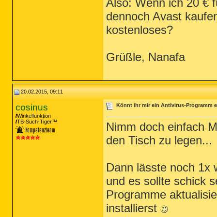
Also: Wenn ich 20 € fü
dennoch Avast kaufen
kostenloses?
Grüßle, Nanafa
20.02.2015, 09:11
cosinus
Könnt ihr mir ein Antivirus-Programm e
Winkelfunktion
TB-Süch-Tiger™
Nimm doch einfach MS
den Tisch zu legen...
Dann lässte noch 1x 
und es sollte schick s
Programme aktualisier
installierst