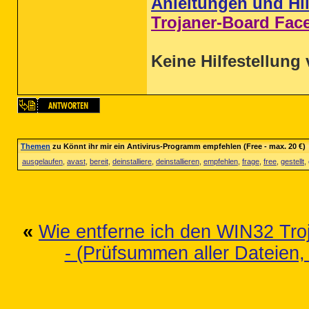
Anleitungen und Hil
Trojaner-Board Fac
Keine Hilfestellung 
Themen
zu Könnt ihr mir ein Antivirus-Programm empfehlen (Free - max. 20 €)
ausgelaufen
,
avast
,
bereit
,
deinstalliere
,
deinstallieren
,
empfehlen
,
frage
,
free
,
gestellt
,
«
Wie entferne ich den WIN32 Tro
- (Prüfsummen aller Dateien,