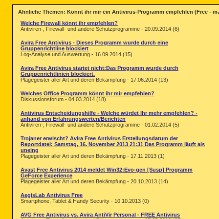
Ähnliche Themen: Könnt ihr mir ein Antivirus-Programm empfehlen (Free - ma
Welche Firewall könnt ihr empfehlen?
Antiviren-, Firewall- und andere Schutzprogramme - 20.09.2014 (6)
Avira Free Antivirus - Dieses Programm wurde durch eine
Gruppenrichtline blockiert
Log-Analyse und Auswertung - 16.09.2014 (15)
Avira Free Antivirus startet nicht:Das Programm wurde durch
Gruppenrichtlinien blockiert.
Plagegeister aller Art und deren Bekämpfung - 17.06.2014 (13)
Welches Office Programm könnt ihr mir empfehlen?
Diskussionsforum - 04.03.2014 (18)
Antivirus Entscheidungshilfe - Welche würdet Ihr mehr empfehlen? -
anhand von Erfahrungswerten/Berichten
Antiviren-, Firewall- und andere Schutzprogramme - 01.02.2014 (5)
Trojaner erwischt? Avira Free Antivirus Erstellungsdatum der
Reportdatei: Samstag, 16. November 2013 21:31 Das Programm läuft als
uneing
Plagegeister aller Art und deren Bekämpfung - 17.11.2013 (1)
Avast Free Antivirus 2014 meldet Win32:Evo-gen [Susp] Programm
GeForce Experience
Plagegeister aller Art und deren Bekämpfung - 20.10.2013 (14)
AegisLab Antivirus Free
Smartphone, Tablet & Handy Security - 10.10.2013 (0)
AVG Free Antivirus vs. Avira AntiVir Personal - FREE Antivirus