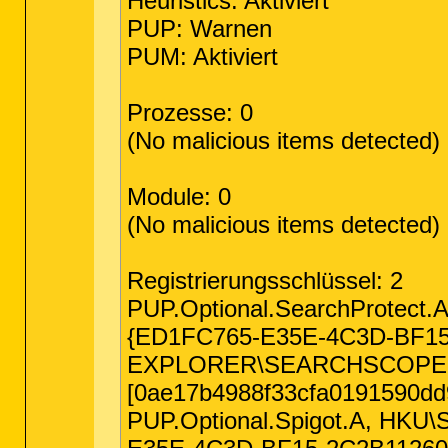
Heuristics: Aktiviert
PUP: Warnen
PUM: Aktiviert
Prozesse: 0
(No malicious items detected)
Module: 0
(No malicious items detected)
Registrierungsschlüssel: 2
PUP.Optional.SearchProtect
{ED1FC765-E35E-4C3D-BF
EXPLORER\SEARCHSCOPES\{
[0ae17b4988f33cfa0191590dd
PUP.Optional.Spigot.A, HKU