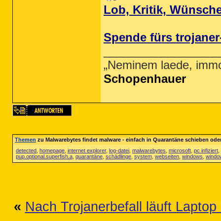
Lob, Kritik, Wünsch
Spende fürs trojane
__________________
„Neminem laede, immo
Schopenhauer
Themen
zu Malwarebytes findet malware - einfach in Quarantäne schieben oder i
detected
,
homepage
,
internet explorer
,
log-datei
,
malwarebytes
,
microsoft
,
pc infiziert
,
pup.optional.superfish.a
,
quarantäne
,
schädlinge
,
system
,
webseiten
,
windows
,
windo
«
Nach Trojanerbefall läuft Lapto