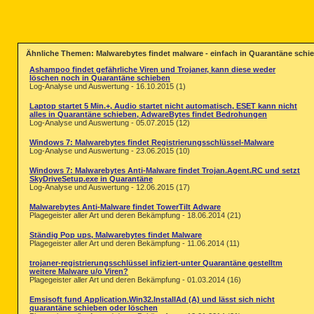
Ähnliche Themen: Malwarebytes findet malware - einfach in Quarantäne schiebe
Ashampoo findet gefährliche Viren und Trojaner, kann diese weder
löschen noch in Quarantäne schieben
Log-Analyse und Auswertung - 16.10.2015 (1)
Laptop startet 5 Min.+, Audio startet nicht automatisch, ESET kann nicht
alles in Quarantäne schieben, AdwareBytes findet Bedrohungen
Log-Analyse und Auswertung - 05.07.2015 (12)
Windows 7: Malwarebytes findet Registrierungsschlüssel-Malware
Log-Analyse und Auswertung - 23.06.2015 (10)
Windows 7: Malwarebytes Anti-Malware findet Trojan.Agent.RC und setzt
SkyDriveSetup.exe in Quarantäne
Log-Analyse und Auswertung - 12.06.2015 (17)
Malwarebytes Anti-Malware findet TowerTilt Adware
Plagegeister aller Art und deren Bekämpfung - 18.06.2014 (21)
Ständig Pop ups, Malwarebytes findet Malware
Plagegeister aller Art und deren Bekämpfung - 11.06.2014 (11)
trojaner-registrierungsschlüssel infiziert-unter Quarantäne gestelltm
weitere Malware u/o Viren?
Plagegeister aller Art und deren Bekämpfung - 01.03.2014 (16)
Emsisoft fund Application.Win32.InstallAd (A) und lässt sich nicht
quarantäne schieben oder löschen