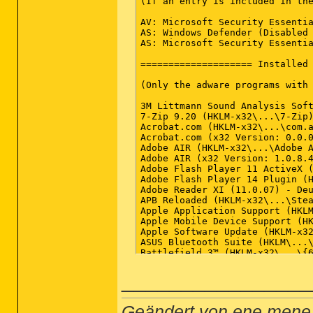
(If an entry is included in the
AV: Microsoft Security Essentia
AS: Windows Defender (Disabled 
AS: Microsoft Security Essentia
==================== Installed 
(Only the adware programs with 
3M Littmann Sound Analysis Soft
7-Zip 9.20 (HKLM-x32\...\7-Zip)
Acrobat.com (HKLM-x32\...\com.a
Acrobat.com (x32 Version: 0.0.0
Adobe AIR (HKLM-x32\...\Adobe A
Adobe AIR (x32 Version: 1.0.8.4
Adobe Flash Player 11 ActiveX (
Adobe Flash Player 14 Plugin (H
Adobe Reader XI (11.0.07) - Deu
APB Reloaded (HKLM-x32\...\Stea
Apple Application Support (HKLM
Apple Mobile Device Support (HK
Apple Software Update (HKLM-x32
ASUS Bluetooth Suite (HKLM\...\
Battlefield 3™ (HKLM-x32\...\{6
Battlefield 3™ (HKLM-x32\...\{7
________________
Battlelog Web Plugins (HKLM-x32
Bonjour (HKLM\...\{6E3610B2-430
Counter-Strike (HKLM-x32\...\St
Counter-Strike: Global Offensiv
Geändert von ene.mene