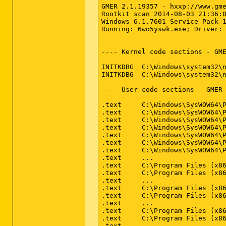
GMER 2.1.19357 - hxxp://www.gme
*************************

Registrierungswerte: 0

Rootkit scan 2014-08-03 21:36:0
(No malicious items detected)

Windows 6.1.7601 Service Pack 1
AdwCleaner[R0].txt - [6565 octe
Running: 6wo5yswk.exe; Driver: 
Registrierungsdaten: 0

########## EOF - C:\AdwCleaner\
(No malicious items detected)

---- Kernel code sections - GME
Ordner: 0

(No malicious items detected)

INITKDBG  C:\Windows\system32\n
INITKDBG  C:\Windows\system32\n
Dateien: 16

PUP.Optional.Babylon.A, C:\User
---- User code sections - GMER 
PUP.Optional.Babylon.A, C:\User
PUP.Optional.Babylon.A, C:\User
.text     C:\Windows\SysWOW64\P
PUP.Optional.Babylon.A, C:\User
.text     C:\Windows\SysWOW64\P
PUP.Optional.Babylon.A, C:\User
.text     C:\Windows\SysWOW64\P
PUP.Optional.Babylon.A, C:\User
.text     C:\Windows\SysWOW64\P
PUP.Optional.Babylon.A, C:\Use
.text     C:\Windows\SysWOW64\P
PUP.Optional.Babylon.A, C:\User
.text     C:\Windows\SysWOW64\P
PUP.Optional.Incredibar.A, C:\U
.text     C:\Windows\SysWOW64\P
PUP.Optional.Incredibar.A, C:\U
.text     ...                  
PUP.Optional.Incredibar.A, C:\U
.text     C:\Program Files (x86
PUP.Optional.Incredibar.A, C:\U
.text     C:\Program Files (x86
PUP.Optional.Incredibar.A, C:\U
.text     ...                  
PUP.Optional.Incredibar.A, C:\U
.text     C:\Program Files (x86
PUP.Optional.Incredibar.A, C:\
.text     C:\Program Files (x86
PUP.Optional.Incredibar.A, C:\U
.text     ...                  
.text     C:\Program Files (x8
Physische Sektoren: 0

.text     C:\Program Files (x8
(No malicious items detected)

.text     ...                  