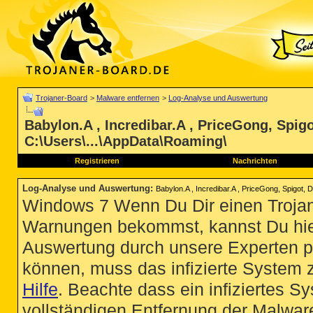
Trojaner-Board
>
Malware entfernen
>
Log-Analyse und Auswertung
Babylon.A , Incredibar.A , PriceGong, Spigo
C:\Users\...\AppData\Roaming\
Registrieren
Nachrichten
Log-Analyse und Auswertung
:
Babylon.A , Incredibar.A , PriceGong, Spigot, 
Windows 7 Wenn Du Dir einen Trojan
Warnungen bekommst, kannst Du hie
Auswertung durch unsere Experten p
können, muss das infizierte System 
Hilfe
. Beachte dass ein infiziertes S
vollständigen Entfernung der Malware