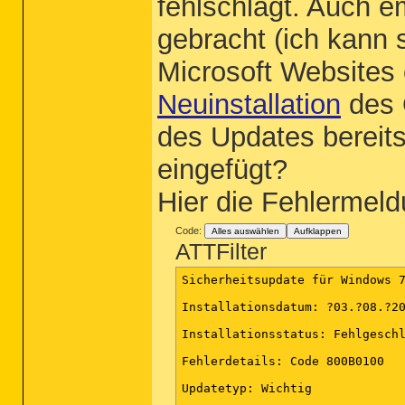
fehlschlägt. Auch 
gebracht (ich kann 
Microsoft Websites 
Neuinstallation
des O
des Updates bereits
eingefügt?
Hier die Fehlermel
Code:
Alles auswählen
Aufklappen
ATTFilter
Sicherheitsupdate für Windows 7
Installationsdatum: ?03.?08.?20
Installationsstatus: Fehlgeschl
Fehlerdetails: Code 800B0100

Updatetyp: Wichtig
