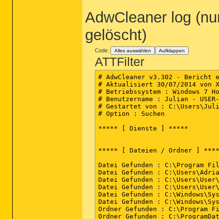
AdwCleaner log (nur
gelöscht)
Code:
Alles auswählen
Aufklappen
ATTFilter
# AdwCleaner v3.302 - Bericht e
# Aktualisiert 30/07/2014 von X
# Betriebssystem : Windows 7 Ho
# Benutzername : Julian - USER-
# Gestartet von : C:\Users\Juli
# Option : Suchen

***** [ Dienste ] *****

***** [ Dateien / Ordner ] ****
Datei Gefunden : C:\Program Fil
Datei Gefunden : C:\Users\Adria
Datei Gefunden : C:\Users\User\
Datei Gefunden : C:\Users\User\
Datei Gefunden : C:\Windows\Sys
Datei Gefunden : C:\Windows\Sys
Ordner Gefunden : C:\Program Fi
Ordner Gefunden : C:\ProgramDat