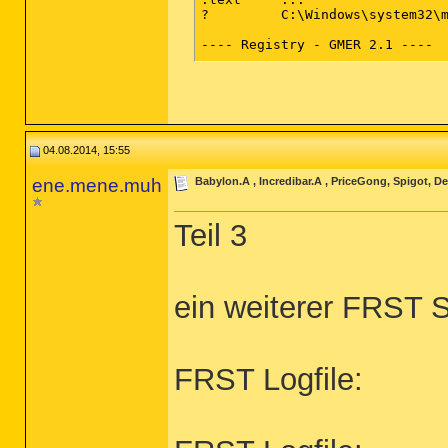
?         C:\Windows\system32\m
(end)

---- Registry - GMER 2.1 ----

Reg       HKLM\SYSTEM\CurrentCo
Reg       HKLM\SYSTEM\ControlSe
---- EOF - GMER 2.1 ----

04.08.2014, 15:55
ene.mene.muh
Babylon.A , Incredibar.A , PriceGong, Spigot, D
Teil 3
ein weiterer FRST 
FRST Logfile: