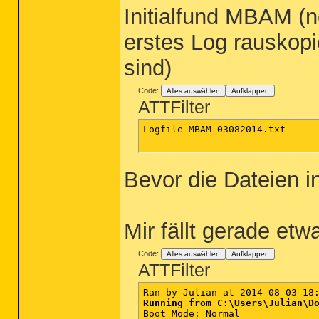
Initialfund MBAM (
erstes Log rauskopi
sind)
Code:
Alles auswählen
Aufklappen
ATTFilter
Logfile MBAM 03082014.txt

Bevor die Dateien 
Mir fällt gerade etw
Code:
Alles auswählen
Aufklappen
ATTFilter
Running from C:\Users\Julian\D

Boot Mode: Normal
