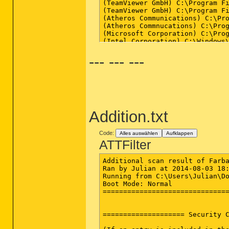
(TeamViewer GmbH) C:\Program Fi
(TeamViewer GmbH) C:\Program Fi
(Atheros Communications) C:\Pro
(Atheros Commnucations) C:\Prog
(Microsoft Corporation) C:\Prog
(Intel Corporation) C:\Windows\
(Intel Corporation) C:\Program 
--- --- ---
(FNet Co., Ltd.) C:\Program Fil
() C:\Program Files (x86)\Razer
(Razer USA Ltd.) C:\Program Fil
(Oracle Corporation) C:\Program
() C:\Program Files (x86)\Razer
() C:\Program Files (x86)\Razer
(Razer Inc.) C:\Program Files (
() C:\Program Files (x86)\Razer
Addition.txt
(NVIDIA Corporation) C:\Program
(Intel Corporation) C:\Program 
(Intel Corporation) C:\Program 
Code:
Alles auswählen
Aufklappen
(Intel Corporation) C:\Program 
ATTFilter
(Mozilla Corporation) C:\Progra
(Malwarebytes Corporation) C:\
Additional scan result of Farba
Ran by Julian at 2014-08-03 18:
Running from C:\Users\Julian\Do
Boot Mode: Normal

===============================
==================== Security C