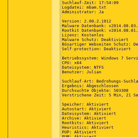
LuPO 2.0.2.14 (HKLM-x32\...\LuP
Malwarebytes 
Anti-Malware
 Version 2.0.2.1012 (HKLM-x32\...\Malwarebytes Anti-Malware_is1) (Version: 2.0.2.1012 - Malwarebytes Corporation)
Microsoft .NET Framework 4.5.1 (DEU) (Version: 4.5.50938 - Microsoft Corporation) Hidden
Microsoft .NET Framework 4.5.1 (Deutsch) (HKLM\...\{92FB6C44-E685-45AD-9B20-CADF4CABA132} - 1031) (Version: 4.5.50938 - Microsoft Corporation)
Microsoft .NET Framework 4.5.1 (HKLM\...\{92FB6C44-E685-45AD-9B20-CADF4CABA132} - 1033) (Version: 4.5.50938 - Microsoft Corporation)
Microsoft .NET Framework 4.5.1 (Version: