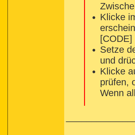
Zwische
Klicke i
erschei
[CODE] 
Setze d
und drü
Klicke a
prüfen, 
Wenn all
_____________