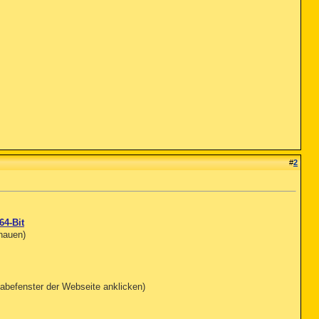
#
2
64-Bit
chauen)
abefenster der Webseite anklicken)