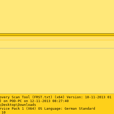
overy Scan Tool (FRST.txt) (x64) Version: 10-11-2013 01

) on POD-PC on 12-11-2013 08:27:40

\Desktop\Downloads

rvice Pack 1 (X64) OS Language: German Standard

10
