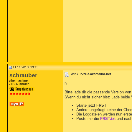
11.11.2013, 23:13
schrauber
Win7: rvzr-a.akamaihd.net
the machine
hi,
TB-Ausbilder
Bitte lade dir die passende Version vo
(Wenn du nicht sicher bist: Lade beide
Starte jetzt
FRST
.
Ändere ungefragt keine der Che
Die Logdateien werden nun erste
Poste mir die
FRST.txt
und nach
__________________