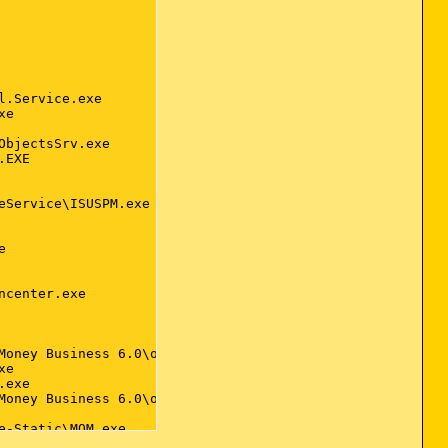
.Service.exe

e

bjectsSrv.exe

EXE

Service\ISUSPM.exe



center.exe

Money Business 6.0\ouservice\StarMoneyOnlineUpdate.exe

e

exe

Money Business 6.0\offlagent7\offlagent.exe

-Static\MOM.exe

c\CCC.exe
