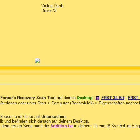
Vielen Dank
Driver23
n
Farbar's Recovery Scan Tool
auf deinen
Desktop
:
FRST 32-Bit
|
FRST 
 Versionen oder unter Start > Computer (Rechtsklick) > Eigenschaften nachs
ckboxen und klicke auf
Untersuchen
.
llt und befinden sich danach auf deinem Desktop.
 dem ersten Scan auch die
Addition.txt
in deinem Thread (
#
-Symbol im Eing