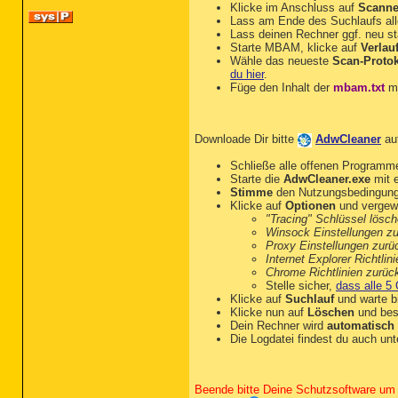
Klicke im Anschluss auf
Scann
Toolbar: HKLM-x32 - No Na
Lass am Ende des Suchlaufs alle
Toolbar: HKLM-x32 - Free 
Lass deinen Rechner ggf. neu st
Toolbar: HKLM-x32 - Yahoo
Starte MBAM, klicke auf
Verlau
Handler-x32: http\0x00000
Wähle das neueste
Scan-Protok
Handler-x32: http\oledb -
du hier
.
Handler-x32: https\0x0000
Füge den Inhalt der
mbam.txt
mi
Handler-x32: https\oledb 
Handler-x32: msdaipp\0x00
Handler-x32: msdaipp\oled
Handler-x32: skype4com - 
Downloade Dir bitte
AdwCleaner
au
Filter: video/mp4 - {20C7
Filter: video/x-flv - {20
Schließe alle offenen Programm
Filter-x32: video/mp4 - {
Starte die
AdwCleaner.exe
mit e
Filter-x32: video/x-flv -
Stimme
den Nutzungsbedingun
Tcpip\Parameters: [DhcpNa
Klicke auf
Optionen
und vergewi
"Tracing" Schlüssel lösc
FireFox:

Winsock Einstellungen z
========

Proxy Einstellungen zurü
FF ProfilePath: C:\Users\
Internet Explorer Richtli
FF user.js: detected! => 
Chrome Richtlinien zurüc
FF DefaultSearchEngine: Ya
Stelle sicher,
dass alle 5 
FF SearchEngineOrder.1: W
Klicke auf
Suchlauf
und warte bi
FF SelectedSearchEngine: Y
Klicke nun auf
Löschen
und bes
FF Homepage: Google

Dein Rechner wird
automatisch 
FF Keyword.URL: hxxp://se
Die Logdatei findest du auch un
FF Plugin: @adobe.com/Fla
FF Plugin-x32: @adobe.com
FF Plugin-x32: @Google.co
FF Plugin-x32: @microsoft
Beende bitte Deine Schutzsoftware um 