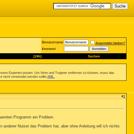
Benutzername
Angemeldet bleiben?
Kennwort
[24h]
Suchen
nsere Experten posten. Um Viren und Trojaner entfernen zu können, muss das
re nicht verwendet werden sollte.
XML
.
#
1
enannten Programm ein Problem.
 anderer Nutzer das Problem hat, aber ohne Anleitung will ich nichts