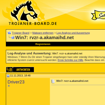
Trojaner-Board
>
Malware entfernen
>
Log-Analyse und Auswertung
Win7: rvzr-a.akamaihd.net
Registrieren
Log-Analyse und Auswertung
:
Win7: rvzr-a.akamaihd.net
Windows 7 Wenn Du Dir einen Trojaner eingefangen hast oder ständig Viren Warnun
infizierte System zuerst untersucht werden:
Erste Schritte zur Hilfe
. Beachte dass ein 
11.11.2013, 18:48
Driver23
Win7: rvzr-a.akamaihd.net