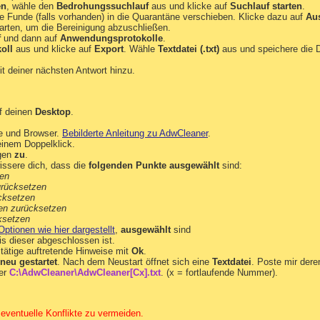
en
, wähle den
Bedrohungssuchlauf
aus und klicke auf
Suchlauf starten
.
me - {ae07101b-46d4-4a98-af68-0333ea26e113} -  No File

 Funde (falls vorhanden) in die Quarantäne verschieben. Klicke dazu auf
Au
PDF Perfect - {EFC2B9BE-AB2B-47F1-A47D-9EB28E58C917} - C
arten, um die Bereinigung abzuschließen.
! Toolbar - {EF99BD32-C1FB-11D2-892F-0090271D4F88} - C:\
f
und dann auf
Anwendungsprotokolle
.
001 - {E1D2BF42-A96B-11d1-9C6B-0000F875AC61} - C:\Progra
oll
aus und klicke auf
Export
. Wähle
Textdatei (.txt)
aus und speichere die D
 {E1D2BF40-A96B-11d1-9C6B-0000F875AC61} - C:\Program Fil
0001 - {E1D2BF42-A96B-11d1-9C6B-0000F875AC61} - C:\Progr
t deiner nächsten Antwort hinzu.
- {E1D2BF40-A96B-11d1-9C6B-0000F875AC61} - C:\Program Fi
000001 - {E1D2BF42-A96B-11d1-9C6B-0000F875AC61} - C:\Pro
b - {E1D2BF40-A96B-11d1-9C6B-0000F875AC61} - C:\Program 
{FFC8B962-9B40-4DFF-9458-1830C7DD7F5D} - C:\Program File
f deinen
Desktop
.
5730-7C25-476B-95DC-C65810F9E489} - C:\Program Files\AMD
C75730-7C25-476B-95DC-C65810F9E489} - C:\Program Files\A
e und Browser.
Bebilderte Anleitung zu AdwCleaner
.
20C75730-7C25-476B-95DC-C65810F9E489} - C:\Program Files
inem Doppelklick.
 {20C75730-7C25-476B-95DC-C65810F9E489} - C:\Program Fil
gen
zu
.
meServer] 192.168.2.1

ssere dich, dass die
folgenden Punkte ausgewählt
sind:
hen
urücksetzen
cksetzen
Pod\AppData\Roaming\Mozilla\Firefox\Profiles\n7yu7958.def
nien zurücksetzen
C:\Users\Pod\AppData\Roaming\Mozilla\Firefox\Profiles\n7y
ksetzen
hoo!

Optionen wie hier dargestellt
,
ausgewählt
sind
eb Search

s dieser abgeschlossen ist.
ahoo!

tätige auftretende Hinweise mit
Ok
.
neu gestartet
. Nach dem Neustart öffnet sich eine
Textdatei
. Poste mir dere
arch.yahoo.com/search?fr=greentree_ff1&ei=utf-8&ilc=12&ty
ter
C:\AdwCleaner\AdwCleaner[Cx].txt
. (x = fortlaufende Nummer).
shPlayer - C:\Windows\system32\Macromed\Flash\NPSWF64_11_
/FlashPlayer - C:\Windows\SysWOW64\Macromed\Flash\NPSWF32
m/GoogleEarthPlugin - C:\Program Files (x86)\Google\Goog
.com/OfficeLive,version=1.5 - C:\Program Files (x86)\Mic
eventuelle Konflikte zu vermeiden.