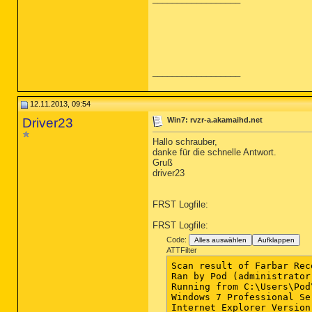
__________________
12.11.2013, 09:54
Driver23
Win7: rvzr-a.akamaihd.net
Hallo schrauber,
danke für die schnelle Antwort.
Gruß
driver23
FRST Logfile:
FRST Logfile:
Code:
Alles auswählen
Aufklappen
ATTFilter
Scan result of Farbar Rec
Ran by Pod (administrator
Running from C:\Users\Pod
Windows 7 Professional Se
Internet Explorer Version 