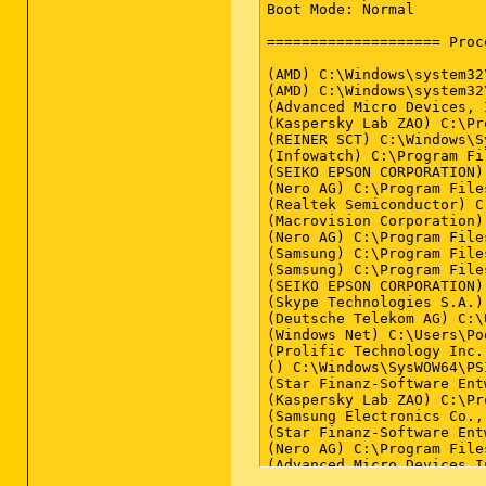
Boot Mode: Normal

==================== Proc
(AMD) C:\Windows\system32
(AMD) C:\Windows\system32
(Advanced Micro Devices, 
(Kaspersky Lab ZAO) C:\Pr
(REINER SCT) C:\Windows\S
(Infowatch) C:\Program Fi
(SEIKO EPSON CORPORATION)
(Nero AG) C:\Program File
(Realtek Semiconductor) C
(Macrovision Corporation)
(Nero AG) C:\Program File
(Samsung) C:\Program File
(Samsung) C:\Program File
(SEIKO EPSON CORPORATION)
(Skype Technologies S.A.)
(Deutsche Telekom AG) C:\
(Windows Net) C:\Users\Po
(Prolific Technology Inc.
() C:\Windows\SysWOW64\PS
(Star Finanz-Software Ent
(Kaspersky Lab ZAO) C:\Pr
(Samsung Electronics Co.,
(Star Finanz-Software Ent
(Nero AG) C:\Program File
(Advanced Micro Devices I
(ATI Technologies Inc.) C