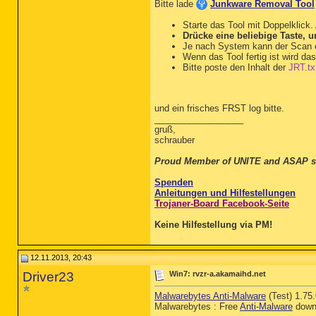
FF Plugin-x32: @soft-xpan
Bitte lade
Junkware Removal Tool
FF Plugin-x32: @tools.goo
FF Plugin-x32: @tools.goo
Starte das Tool mit Doppelklick.
FF Plugin-x32: Adobe Read
Drücke eine beliebige Taste, u
FF SearchPlugin: C:\Users
Je nach System kann der Scan e
FF SearchPlugin: C:\Users
Wenn das Tool fertig ist wird da
FF SearchPlugin: C:\Progr
Bitte poste den Inhalt der
JRT.tx
FF SearchPlugin: C:\Progr
FF SearchPlugin: C:\Progr
FF SearchPlugin: C:\Progr
FF SearchPlugin: C:\Progr
und ein frisches FRST log bitte.
FF Extension: Plus-HD-3.8
__________________
FF Extension: Slick Savin
gruß,
FF Extension: Start Page 
schrauber
FF Extension: Yahoo! Tool
FF Extension: No Name - C
Proud Member of UNITE and ASAP s
FF Extension: Adblock Plu
FF HKLM-x32\...\Firefox\E
Spenden
FF Extension: Modul zur L
Anleitungen und Hilfestellungen
FF HKLM-x32\...\Firefox\E
Trojaner-Board Facebook-Seite
FF Extension: Virtuelle T
FF HKLM-x32\...\Firefox\E
Keine Hilfestellung via PM!
FF Extension: Anti-Banner
FF HKLM-x32\...\Firefox\E
FF Extension: No Name - C
12.11.2013, 20:43
FF HKLM-x32\...\Firefox\E
Driver23
Win7: rvzr-a.akamaihd.net
FF Extension: Free PDF Pe
FF HKLM-x32\...\Thunderbi
Malwarebytes Anti-Malware
(Test) 1.75
FF Extension: Free PDF Pe
Malwarebytes : Free
Anti-Malware
down
FF HKCU\...\Firefox\Exten