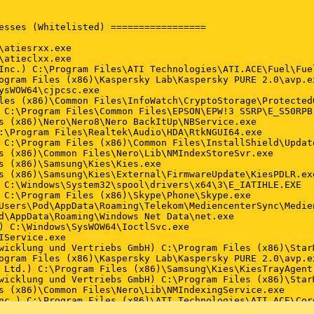
esses (Whitelisted) =================

\atiesrxx.exe

\atieclxx.exe

Inc.) C:\Program Files\ATI Technologies\ATI.ACE\Fuel\Fuel
ogram Files (x86)\Kaspersky Lab\Kaspersky PURE 2.0\avp.ex
ysWOW64\cjpcsc.exe

les (x86)\Common Files\InfoWatch\CryptoStorage\ProtectedO
 C:\Program Files\Common Files\EPSON\EPW!3 SSRP\E_S50RPB.
s (x86)\Nero\Nero8\Nero BackItUp\NBService.exe

:\Program Files\Realtek\Audio\HDA\RtkNGUI64.exe

 C:\Program Files (x86)\Common Files\InstallShield\Update
s (x86)\Common Files\Nero\Lib\
NMIndexStoreSvr.exe
s (x86)\Samsung\Kies\Kies.exe

s (x86)\Samsung\Kies\External\FirmwareUpdate\KiesPDLR.exe
 C:\Windows\System32\spool\drivers\x64\3\E_IATIHLE.EXE

 C:\Program Files (x86)\Skype\Phone\Skype.exe

Users\Pod\AppData\Roaming\Telekom\MediencenterSync\Medien
d\AppData\Roaming\Windows Net Data\net.exe

) C:\Windows\SysWOW64\IoctlSvc.exe

IService.exe

wicklung und Vertriebs GmbH) C:\Program Files (x86)\Star
ogram Files (x86)\Kaspersky Lab\Kaspersky PURE 2.0\avp.ex
 Ltd.) C:\Program Files (x86)\Samsung\Kies\KiesTrayAgent.
wicklung und Vertriebs GmbH) C:\Program Files (x86)\Star
s (x86)\Common Files\Nero\Lib\NMIndexingService.exe

nc.) C:\Program Files (x86)\ATI Technologies\ATI.ACE\Core
:\Program Files (x86)\ATI Technologies\ATI.ACE\Core-Stati