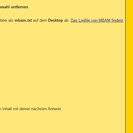
swahl entfernen
.
:\Program Files (x86)\Freemium\Free PDF Perfect\ieagent32
Program Files (x86)\Yahoo!\Companion\Installs\cpn0\yt.dll
m Files (x86)\Common Files\System\Ole DB\MSDAIPP.DLL (Mic
atei als
mbam.txt
auf dem
Desktop
ab.
Das Logfile von MBAM findest
es (x86)\Common Files\System\Ole DB\MSDAIPP.DLL (Microsof
am Files (x86)\Common Files\System\Ole DB\MSDAIPP.DLL (Mi
les (x86)\Common Files\System\Ole DB\MSDAIPP.DLL (Microso
gram Files (x86)\Common Files\System\Ole DB\MSDAIPP.DLL (
Files (x86)\Common Files\System\Ole DB\MSDAIPP.DLL (Micro
s (x86)\Common Files\Skype\Skype4COM.dll (Skype Technolog
\SteadyVideo\VideoMIMEFilter.dll (Advanced Micro Devices)
MD\SteadyVideo\VideoMIMEFilter.dll (Advanced Micro Device
 (x86)\AMD\SteadyVideo\VideoMIMEFilter.dll (Advanced Micr
es (x86)\AMD\SteadyVideo\VideoMIMEFilter.dll (Advanced Mi
ault

u7958.default\user.js

n Inhalt mit deiner nächsten Antwort.
pe=937811&p=

9_900_117.dll ()

_11_9_900_117.dll ()

le Earth\plugin\npgeplugin.dll (Google)

rosoft\Office Live\npOLW.dll (Microsoft Corp.)
