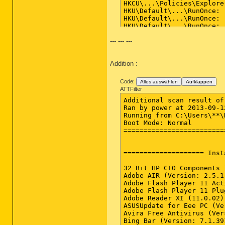
--- --- ---
Addition :
Code:
Alles auswählen
Aufklappen
ATTFilter
Additional scan result of
Ran by power at 2013-09-1
Running from C:\Users\**\D
Boot Mode: Normal

=========================
==================== Inst
32 Bit HP CIO Components 
Adobe AIR (Version: 2.5.1.
Adobe Flash Player 11 Act
Adobe Flash Player 11 Plu
Adobe Reader XI (11.0.02)
ASUSUpdate for Eee PC (Ve
Avira Free Antivirus (Ver
Bing Bar (Version: 7.1.391