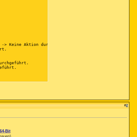
 -> Keine Aktion durchgeführt.

t.

rchgeführt.

führt.

-408F-AAF7-450B64E7645A} -> Keine Aktion durchgeführt.

-408F-AAF7-450B64E7645A} -> Keine Aktion durchgeführt.

#
2
rchgeführt.

64-Bit
on durchgeführt.

chauen)