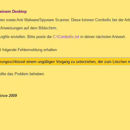
deinem Desktop
 Viren sowie Anti Malware/Spyware Scanner. Diese können Combofix bei der Arb
 Anweisungen auf dem Bildschirm.
ogfile erstellen. Bitte poste die
C:\Combofix.txt
in deiner nächsten Antwort.
t folgende Fehlermeldung erhalten
erungsschlüssel einem ungültigen Vorgang zu unterziehen, der zum Löschen m
ollte das Problem beheben.
ince 2009