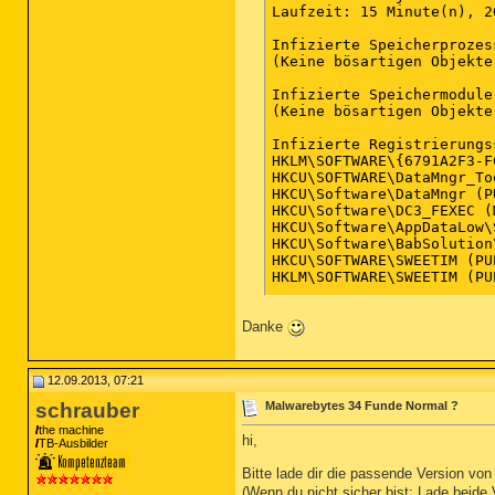
Laufzeit: 15 Minute(n), 2
Infizierte Speicherprozess
(Keine bösartigen Objekte
Infizierte Speichermodule:
(Keine bösartigen Objekte
Infizierte Registrierungs
HKLM\SOFTWARE\{6791A2F3-F
HKCU\SOFTWARE\DataMngr_To
HKCU\Software\DataMngr (P
HKCU\Software\DC3_FEXEC (
HKCU\Software\AppDataLow\
HKCU\Software\BabSolution
HKCU\SOFTWARE\SWEETIM (PU
HKLM\SOFTWARE\SWEETIM (PU
Infizierte Registrierungsw
Danke
HKCU\Software\SweetIM|sim
HKLM\Software\SweetIM|sim
Infizierte Dateiobjekte d
12.09.2013, 07:21
(Keine bösartigen Objekte
schrauber
Malwarebytes 34 Funde Normal ?
Infizierte Verzeichnisse: 
the machine
hi,
C:\Users\power\AppData\Ro
TB-Ausbilder
C:\Users\power\AppData\Ro
Bitte lade dir die passende Version vo
C:\Users\power\Documents\
(Wenn du nicht sicher bist: Lade beide