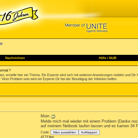
ng
Nachrichten
Hilfe
/
NUB
ormal ?
st, erstelle hier ein Thema. Ein Experte wird sich mit weiteren Anweisungen melden und Dir 
 Viren Problem sein wird ein Experte Dir bei der Beseitigug der Infektion helfen.
Moin
Melde mich mal wieder mit einem Problem (Danke nochm
auf meinem Netbook laufen lassen und es kamen 34 Fu
Code:
Alles auswählen
Aufklappen
ATTFilter