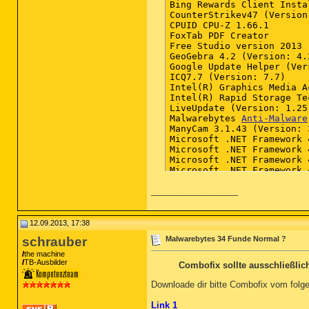
Bing Rewards Client Insta
CounterStrikev47 (Version
CPUID CPU-Z 1.66.1

FoxTab PDF Creator

Free Studio version 2013 
GeoGebra 4.2 (Version: 4.2
Google Update Helper (Ver
ICQ7.7 (Version: 7.7)

Intel(R) Graphics Media A
Intel(R) Rapid Storage Te
LiveUpdate (Version: 1.25)
Malwarebytes 
Anti-Malware
 Version 1.75.0.1300 (Version: 1.75.0.1300)
ManyCam 3.1.43
__________________
12.09.2013, 17:38
schrauber
Malwarebytes 34 Funde Normal ?
the machine
TB-Ausbilder
Combofix sollte ausschließli
Downloade dir bitte Combofix vom fol
Link 1