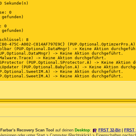
0 Sekunde(n)

e: 0

 gefunden)

 0

 gefunden)

schlüssel: 8

C80-475C-A002-C014AF797E9C} (PUP.Optional.OptimzerPro.A)
olbar (PUP.Optional.DataMngr) -> Keine Aktion durchgeführ
UP.Optional.DataMngr) -> Keine Aktion durchgeführt.

Malware.Trace) -> Keine Aktion durchgeführt.

SProtector (PUP.Optional.SProtector.A) -> Keine Aktion du
\Updater (PUP.Optional.Babylon.A) -> Keine Aktion durchge
P.Optional.SweetIM.A) -> Keine Aktion durchgeführt.

P.Optional.SweetIM.A) -> Keine Aktion durchgeführt.

erte: 2

app_id (PUP.Optional.SweetIM.A) -> Daten: {827A3C6B-BB68
app_id (PUP.Optional.SweetIM.A) -> Daten: {827A3C6B-BB68
er Registrierung: 0

 gefunden)

3

aming\dclogs (Stolen.Data) -> Keine Aktion durchgeführt.

aming\Babylon (PUP.Optional.Babylon.A) -> Keine Aktion du
n
Farbar's Recovery Scan Tool
auf deinen
Desktop
:
FRST 32-Bit
|
FRST 
Optimizer Pro (PUP.Optional.OptimizerPro.A) -> Keine Akti
 Versionen oder unter Start > Computer (Rechtsklick) > Eigenschaften nachs