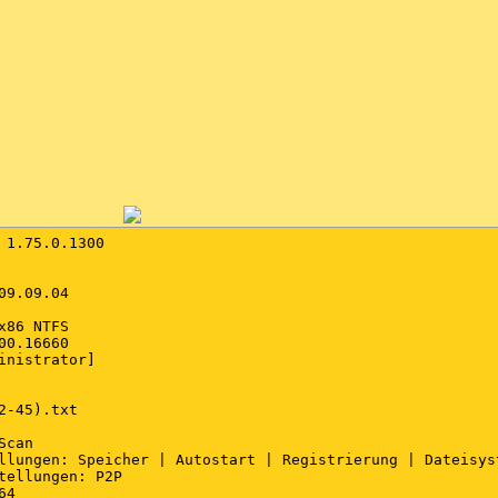
 1.75.0.1300

9.09.04

86 NTFS

0.16660

inistrator]

2-45).txt

can

llungen: Speicher | Autostart | Registrierung | Dateisys
tellungen: P2P

4
