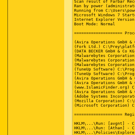
Scan result of Farbar Recovery Scan Tool (FRST) (x86) Version: 09-09-2013 02
Ran by power (administrator) on ************ on 12-09-2013 14:31:04
Running from C:\Users\power\Desktop
Microsoft Windows 7 Starter  Service Pack 1 (X86) OS Language: German Standard
Internet Explorer Version 10
Boot Mode: Normal

==================== Processes (Whitelisted) ===================

(Avira Operations GmbH & Co. KG) C:\Program Files\Avira\AntiVir Desktop\sched.exe
(Fork Ltd.) C:\Prey\platform\windows\cronsvc.exe
(DATA BECKER GmbH & Co KG) C:\Program Files\Common Files\DATA BECKER Shared\DBService.exe
(Malwarebytes Corporation) C:\Program Files\Malwarebytes' Anti-Malware\mbamscheduler.exe
(Malwarebytes Corporation) C:\Program Files\Malwarebytes' Anti-Malware\mbamservice.exe
(Malwarebytes Corporation) C:\Program Files\Malwarebytes' Anti-Malware\mbamgui.exe
(TuneUp Software) C:\Program Files\TuneUp Utilities 2013\TuneUpUtilitiesService32.exe
(TuneUp Software) C:\Program Files\TuneUp Utilities 2013\TuneUpUtilitiesApp32.exe
(Avira Operations GmbH & Co. KG) C:\Program Files\Avira\AntiVir Desktop\avgnt.exe
(Avira Operations GmbH & Co. KG) C:\Program Files\Avira\AntiVir Desktop\avguard.exe
(www.IslamicFinder.org) C:\Program Files\Athan\Athan.exe
(Avira Operations GmbH & Co. KG) C:\Program Files\Avira\AntiVir Desktop\avshadow.exe
(Adobe Systems Incorporated) C:\Program Files\Common Files\Adobe\ARM\1.0\AdobeARM.exe
(Mozilla Corporation) C:\Program Files\Mozilla Firefox\firefox.exe
(Microsoft Corporation) C:\windows\system32\msiexec.exe

==================== Registry (Whitelisted) ==================

HKLM\...\Run: [avgnt] - C:\Program Files\Avira\AntiVir Desktop\avgnt.exe [347192 2013-09-04] (Avira Operations GmbH & Co. KG)
HKLM\...\Run: [Athan] - C:\Program Files\Athan\Athan.exe [1204224 2011-11-20] (www.IslamicFinder.org)
HKLM\...\Policies\Explorer: [NoDrives] 0
HKCU\...\Policies\Explorer: [NoDrives] 0
HKU\Default\...\RunOnce: [Reboot] - C:\Windows\Reboot.exe [ 2010-12-13] (AsusTek Computer Inc.)
HKU\Default\...\RunOnce: [IconPatch] - C:\Windows\AP\IconPatch.vbs
HKU\Default\...\RunOnce: [AskScreensaver] - C:\Program Files\Asus\AsusScreensaver\AsusScreensaver.exe

==================== Internet (Whitelisted) ====================

HKCU\Software\Microsoft\Internet Explorer\Main,Search Page = hxxp://www.microsoft.com/isapi/redir.dll?prd=ie&ar=iesearch
HKCU\Software\Microsoft\Internet Explorer\Main,Default_Secondary_Page_URL = hxxp://www.google.de/
HKCU\Software\Microsoft\Internet Explorer\Main,Backup.Old.Start Page = https://www.google.de/
HKCU\Software\Microsoft\Internet Explorer\Main,Start Page = hxxp://www.google.de/
SearchScopes: HKLM - DefaultScope value is missing.
SearchScopes: HKLM - Backup.Old.DefaultScope {9BB47C17-9C68-4BB3-B188-DD9AF0FD2406}
SearchScopes: HKLM - {0633EE93-D776-472f-A0FF-E1416B8B2E3A} URL = hxxp://www.bing.com/search?q={searchTerms}&form=ASUTDF&pc=MAAU&src=IE-SearchBox
SearchScopes: HKCU - Backup.Old.DefaultScope {22644C40-4FC2-4E7A-BDAD-71EA5ED16FC5}
SearchScopes: HKCU - {0ECDF796-C2DC-4d79-A620-CCE0C0A66CC9} URL = hxxp://www.delta-search.com/?q={searchTerms}&babsrc=SP_ss&mntrId=8406E0B9A5030800&affID=119357&tt=250613_gr4&tsp=4924
BHO: Adobe PDF Link Helper - {18DF081C-E8AD-4283-A596-FA578C2EBDC3} - C:\Program Files\Common Files\Adobe\Acrobat\ActiveX\AcroIEHel