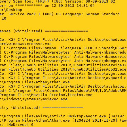
perShim.dll (Adobe Systems Incorporated)
BHO: Bing Bar Helper - {1dad3af3-ef2f-4f64-ac4b-11789189fcb6} - C:\Program Files\Microsoft\BingBar\7.2.233.0\BingExt.dll No File
BHO: Bing Bar Helper - {d2ce3e00-f94a-4740-988e-03dc2f38c34f} - C:\Program Files\Microsoft\BingBar\7.1.391.0\BingExt.dll No File
Toolbar: HKLM - Bing Bar - {8dcb7100-df86-4384-8842-8fa844297b3f} - "C:\Program Files\Microsoft\BingBar\7.1.391.0\BingExt.dll" No File
Toolbar: HKLM - Bing Bar - {eec0f710-38b5-4aba-99bf-ec87564a4e13} - C:\Program Files\Microsoft\BingBar\7.2.233.0\BingExt.dll No File
Toolbar: HKCU - No Name - {2318C2B1-4965-11D4-9B18-009027A5CD4F} -  No File
Handler: skype4com - {FFC8B962-9B40-4DFF-9458-1830C7DD7F5D} - C:\PROGRA~1\COMMON~1\Skype\SKYPE4~1.DLL (Skype Technologies)
Tcpip\Parameters: [DhcpNameServer] 10.0.0.1

FireFox:
========
FF ProfilePath: C:\Users\power\AppData\Roaming\Mozilla\Firefox\Profiles\nwe7omcc.default
FF user.js: detected! => C:\Users\power\AppData\Roaming\Mozilla\Firefox\Profiles\nwe7omcc.default\user.js
FF NewTab: hxxp://www.google.com/firefox
FF DefaultSearchEngine: Ask.com
FF SearchEngineOrder.1: Ask.com
FF SearchEngineOrder.user_pref("browser.search.order.1,S", "");: user_pref("browser.search.order.1,S", "");
FF SelectedSearchEngine: Ask.com
FF Homepage: https://www.google.de/
FF Keyword.URL: hxxp://dts.search.ask.com/sr?src=ffb&gct=ds&appid=100&systemid=473&v=n8883-100&apn_dtid=BND473&apn_ptnrs=AG1&apn_uid=4352935405034440&o=APN10640&q=
FF Plugin: @adobe.com/FlashPlayer - C:\windows\system32\Macromed\Flash\NPSWF32_11_8_800_94.dll ()
FF Plugin: @java.com/DTPlugin,version=10.25.2 - C:\windows\system32\npDeployJava1.dll (Oracle Corporation)
FF Plugin: @tools.google.com/Google Update;version=3 - C:\Program Files\Google\Update\1.3.21.153\npGoogleUpdate3.dll (Google Inc.)
FF Plugin: @tools.google.com/Google Update;version=9 - C:\Program Files\Google\Update\1.3.21.153\npGoogleUpdate3.dll (Google Inc.)
FF Plugin: Adobe Reader - C:\Program Files\Adobe\Reader 11.0\Reader\AIR\nppdf32.dll (Adobe Systems Inc.)
FF SearchPlugin: C:\Users\power\AppData\Roaming\Mozilla\Firefox\Profiles\nwe7omcc.default\searchplugins\Ask.xml
FF SearchPlugin: C:\Users\power\AppData\Roaming\Mozilla\Firefox\Profiles\nwe7omcc.default\searchplugins\babylon.xml
FF SearchPlugin: C:\Program Files\mozilla firefox\searchplugins\Ask.xml
FF SearchPlugin: C:\Program Files\mozilla firefox\browser\searchplugins\amazondotcom-de.xml
FF SearchPlugin: C:\Program Files\mozilla firefox\browser\searchplugins\Ask.xml
FF SearchPlugin: C:\Program Files\mozilla firefox\browser\searchplugins\eBay-de.xml
FF SearchPlugin: C:\Program Files\mozilla firefox\browser\searchplugins\leo_ende_de.xml
FF SearchPlugin: C:\Program Files\mozilla firefox\browser\searchplugins\yahoo-de.xml
FF Extension: saviEnshare  - C:\Users\power\AppData\Roaming\Mozilla\Firefox\Profiles\nwe7omcc.default\Extensions\nqiz078@kqgdutpmr.co.uk
FF Extension: No Name - C:\Users\power\AppData\Roaming\Mozilla\Firefox\Profiles\nwe7omcc.default\Extensions\{5B52016C-D097-4aec-BE61-9F129D8FDDBA}.xpi

========================== Services (Whitelisted) =================

R2 AntiVirSchedulerService; C:\Program Files\Avira\AntiVir Desktop\sched.exe [84024 2013-09-04] (Avira Operations GmbH & Co. KG)
R2 AntiVirService; C:\Program Files\Avira\AntiVir Desktop\avguard.exe [108088 2013-09-04] (Avira Operations GmbH & Co. KG)
R2 CronService; C:\Prey\platform\windows\cronsvc.exe [19968 2011-02-15] (Fork Ltd.)
R2 DBService; C:\Program Files\Common Files\DATA BECKER Shared\DBService.exe [189776 2010-10-28] (DATA BECKER GmbH & Co KG)
R2 MBAMScheduler; C:\Program Files\Malwarebytes' Anti-Malware\mbamscheduler.exe [418376 2013-04-04] (Malwarebytes Corporation)
R2 MBAMService; C:\Program Files\Malwarebytes' Anti-Malware\mbamservice.exe [701512 2013-04-04] (Malwarebytes Corporation)
R2 TuneUp.UtilitiesSvc; C:\Program Files\TuneUp Utilities 2013\TuneUpUtilitiesService32.exe [1699168 2012-09-19] (TuneUp Software)

==================== Drivers (Whitelisted) ====================

R2 acedrv11; C:\windows\system32\drivers\acedrv11.sys [185472 2010-02-24] (Protect Software GmbH)
R1 AsUpIO; C:\Windows\System32\drivers\AsUpIO.sys [11520 2010-03-31] ()
R2 avgntflt; C:\Windows\System32\DRIVERS\avgntflt.sys [88840 2013-09-04] (Avira Operations GmbH & Co. KG)
R1 avipbb; C:\Windows\System32\DRIVERS\avipbb.sys [136672 2013-09-04] (Avira Operations GmbH & Co. KG)
R1 avkmgr; C:\Windows\System32\DRIVERS\avkmgr.sys [37352 2013-03-29] (Avira Operations GmbH & Co. KG)
R0 CLFS; C:\Windows\System32\CLFS.sys [249408 2009-07-14] (Microsoft Corporation)
R3 ETD; C:\Windows\System32\DRIVERS\ETD.sys [109960 2010-04-13] (ELAN Microelectronic Corp.)
S3 FlashUSB; C:\Windows\System32\DRIVERS\FlashUSB.sys [16896 2010-05-12] (Danish Wireless Design A/S)
R3 kbfiltr; C:\Windows\System32\DRIVERS\kbfiltr.sys [13880 2009-07-20] ( )
R3 ManyCam; C:\Windows\System32\DRIVERS\mcvidrv.sys [34432 2012-10-11] (ManyCam LLC)
R3 MBAMProtector; C:\windows\system32\drivers\mbam.sys [22856 2013-04-04] (Malwarebytes Corporation)
R3 mcaudrv_simple; C:\Windows\System32\drivers\mcaudrv.sys [22656 2013-01-31] (ManyCam LLC)
R0 sptd; C:\Windows\System32\Drivers\sptd.sys [428088 2013-06-25] ()
R1 ssmdrv; C:\Windows\System32\DRIVERS\ssmdrv.sys [28520 2012-11-09] (Avira GmbH)
S3 tap0901; C:\Windows\System32\DRIVERS\tap0901.sys [26624 2011-12-15] (The OpenVPN Project)
S3 taphss6; C:\Windows\System32\DRIVERS\taphss6.sys [35592 2012-11-15] (Anchorfree Inc.)
R3 TuneUpUtilitiesDrv; C:\Program Files\TuneUp Utilities 2013\TuneUpUtilitiesDriver32.sys [10088 2012-09-19] (TuneUp Software)
U5 AppMgmt; C:\Windows\system32\svchost.exe [20992 2009-07-14] (Microsoft Corporation)
S3 btwampfl; system32\drivers\btwampfl.sys [x]
S3 btwaudio; system32\drivers\btwaudio.sys [x]
S3 btwavdt; \SystemRoot\system32\DRIVERS\btwavdt.sys [x]
S3 btwl2cap; system32\DRIVERS\btwl2cap.sys [x]
S3 btwrchid; \SystemRoot\system32\DRIVERS\btwrchid.sys [x]
S3 catchme; \??\C:\Users\power\AppData\Local\Temp\catchme.sys [x]
S3 cpuz136; \??\C:\windows\TEMP\cpuz136\cpuz136_x32.sys [x]
U3 DfSdkS; 
S3 EverestDriver; \??\C:\Program Files\Lavalys\EVEREST Ultimate Edition\kerneld.wnt [x]
U5 FontCache3.0.0.0; C:\Windows\Microsoft.Net\Framework\v3.0\WPF\PresentationFontCache.exe [42856 2009-06-10] (Microsoft Corporation)
S3 L1C; system32\DRIVERS\L1C62x86.sys [x]
S3 usbbus; system32\DRIVERS\lgusbbus.sys [x]
S3 UsbDiag; system32\DRIVERS\lgusbdiag.sys [x]
S3 USBModem; system32\DRIVERS\lgusbmodem.sys [x]

==================== NetSvcs (Whitelisted) ===================


==================== One Month Created Files and Folders ========

2013-09-12 14:30 - 2013-09-12 14:31 - 01082587 ____