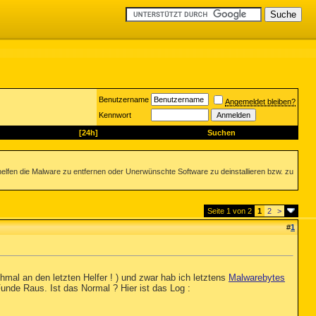
Benutzername
Angemeldet bleiben?
Kennwort
[24h]
Suchen
helfen die Malware zu entfernen oder Unerwünschte Software zu deinstallieren bzw. zu
Seite 1 von 2
1
2
>
#
1
al an den letzten Helfer ! ) und zwar hab ich letztens
Malwarebytes
nde Raus. Ist das Normal ? Hier ist das Log :