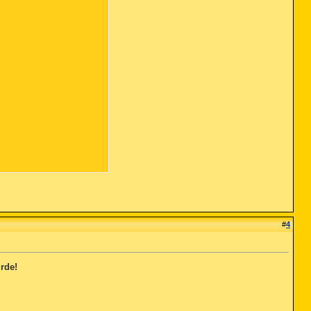
#
4
rde!