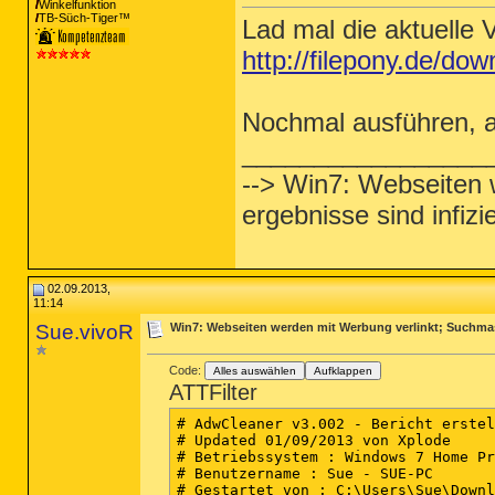
Winkelfunktion
TB-Süch-Tiger™
Lad mal die aktuelle
http://filepony.de/do
Nochmal ausführen, a
_________________
--> Win7: Webseiten 
ergebnisse sind infiz
02.09.2013,
11:14
Sue.vivoR
Win7: Webseiten werden mit Werbung verlinkt; Suchmas
Code:
Alles auswählen
Aufklappen
ATTFilter
# AdwCleaner v3.002 - Bericht erstel
# Updated 01/09/2013 von Xplode

# Betriebssystem : Windows 7 Home Pr
# Benutzername : Sue - SUE-PC

# Gestartet von : C:\Users\Sue\Downl