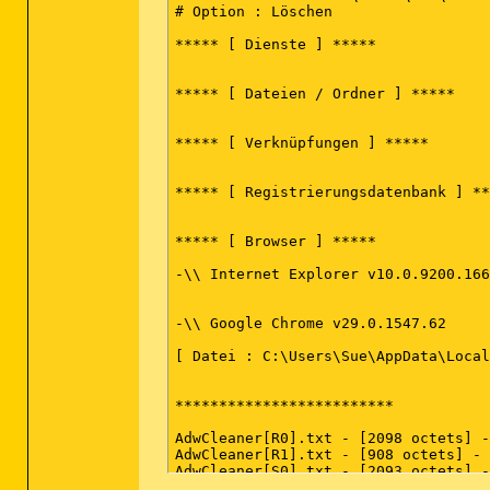
# Option : Löschen

***** [ Dienste ] *****

***** [ Dateien / Ordner ] *****

***** [ Verknüpfungen ] *****

***** [ Registrierungsdatenbank ] **
***** [ Browser ] *****

-\\ Internet Explorer v10.0.9200.166
-\\ Google Chrome v29.0.1547.62

[ Datei : C:\Users\Sue\AppData\Local
*************************

AdwCleaner[R0].txt - [2098 octets] -
AdwCleaner[R1].txt - [908 octets] - 
AdwCleaner[S0].txt - [2093 octets] -
AdwCleaner[S1].txt - [830 octets] - 