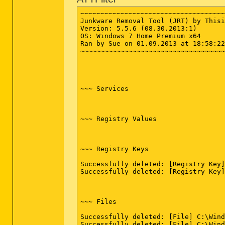
-\\ Google Chrome v29.0.1547.57

~~~~~~~~~~~~~~~~~~~~~~~~~~~~~~~~~~~~
[ File : C:\Users\Sue\AppData\Local\
Junkware Removal Tool (JRT) by Thisi
Version: 5.5.6 (08.30.2013:1)

OS: Windows 7 Home Premium x64

*************************

Ran by Sue on 01.09.2013 at 18:58:22
~~~~~~~~~~~~~~~~~~~~~~~~~~~~~~~~~~~~
AdwCleaner[R0].txt - [2098 octets] -
AdwCleaner[S0].txt - [1953 octets] -
########## EOF - C:\AdwCleaner\AdwCl
~~~ Services

~~~ Registry Values

~~~ Registry Keys

Successfully deleted: [Registry Key]
Successfully deleted: [Registry Key]
~~~ Files

Successfully deleted: [File] C:\Wind
Successfully deleted: [File] C:\Wind