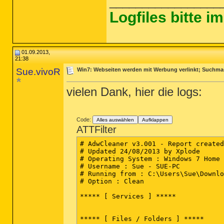
_________________
Logfiles bitte 
01.09.2013,
21:38
Sue.vivoR
Win7: Webseiten werden mit Werbung verlinkt; Suchmas
vielen Dank, hier die logs:
Code:
Alles auswählen
Aufklappen
ATTFilter
# AdwCleaner v3.001 - Report created
# Updated 24/08/2013 by Xplode

# Operating System : Windows 7 Home 
# Username : Sue - SUE-PC

# Running from : C:\Users\Sue\Downlo
# Option : Clean

***** [ Services ] *****

***** [ Files / Folders ] *****
