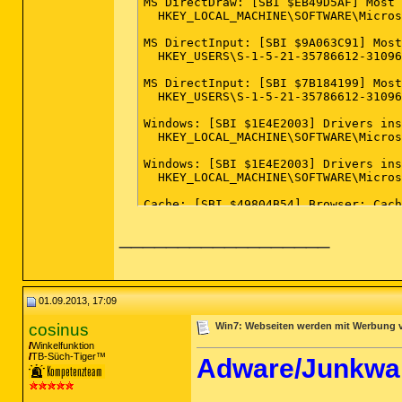
MS DirectDraw: [SBI $EB49D5AF] Most 
  HKEY_LOCAL_MACHINE\SOFTWARE\Micros
MS DirectInput: [SBI $9A063C91] Most
  HKEY_USERS\S-1-5-21-35786612-31096
MS DirectInput: [SBI $7B184199] Most
  HKEY_USERS\S-1-5-21-35786612-31096
Windows: [SBI $1E4E2003] Drivers ins
  HKEY_LOCAL_MACHINE\SOFTWARE\Micros
Windows: [SBI $1E4E2003] Drivers ins
  HKEY_LOCAL_MACHINE\SOFTWARE\Micros
Cache: [SBI $49804B54] Browser: Cach
__________________
--- Spybot - Search & Destroy versio
2013-05-16 blindman.exe (2.1.18.151)

2013-05-16 explorer.exe (2.1.18.177)

01.09.2013, 17:09
2013-05-16 SDBootCD.exe (2.1.18.109)

2013-05-16 SDCleaner.exe (2.1.18.110
cosinus
Win7: Webseiten werden mit Werbung ve
2013-05-16 SDDelFile.exe (2.1.18.94)

Winkelfunktion
2013-06-18 SDDisableProxy.exe

TB-Süch-Tiger™
Adware/Junkwar
2013-05-16 SDFiles.exe (2.1.18.135)

2013-03-20 SDFileScanHelper.exe (2.1
2013-05-16 SDFSSvc.exe (2.1.18.208)
