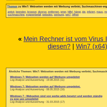
Themen
zu Win7: Webseiten werden mit Werbung verlinkt; Suchmaschinen-erge
antivir
,
beenden
,
browser
,
diverse
,
entfernen
,
gmer
,
hilfe!
,
hängt
,
ide
,
infiziert
,
maus
,
m
suchmaschine
,
trojanerbefall
,
websites
,
werbung
,
win7
,
öffnet
«
Mein Rechner ist vom Virus 
diesen?
|
Win7 (x64)
Ähnliche Themen: Win7: Webseiten werden mit Werbung verlinkt; Suchmaschi
Windows 7: Webseiten werden auf Werbung umgeleitet
Log-Analyse und Auswertung - 19.08.2015 (11)
Windows 7: Webseiten werden auf Werbung umgeleitet.
Log-Analyse und Auswertung - 08.05.2015 (16)
Windows 7 : Webseiten sind von werbe adds besetzt und werden ständig
zu pop ups umgeleitet
Log-Analyse und Auswertung - 31.03.2015 (17)