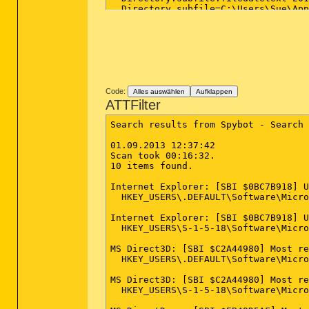
Code:
Alles auswählen
Aufklappen
ATTFilter
Search results from Spybot - Search 
01.09.2013 12:37:42

Scan took 00:16:32.

10 items found.

Internet Explorer: [SBI $0BC7B918] U
  HKEY_USERS\.DEFAULT\Software\Micro
Internet Explorer: [SBI $0BC7B918] U
  HKEY_USERS\S-1-5-18\Software\Micro
MS Direct3D: [SBI $C2A44980] Most re
  HKEY_USERS\.DEFAULT\Software\Micro
MS Direct3D: [SBI $C2A44980] Most re
  HKEY_USERS\S-1-5-18\Software\Micro