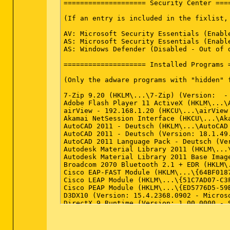
==================== Security Center ====
(If an entry is included in the fixlist, 
AV: Microsoft Security Essentials (Enabl
AS: Microsoft Security Essentials (Enabl
AS: Windows Defender (Disabled - Out of 
==================== Installed Programs =
(Only the adware programs with "hidden" 
7-Zip 9.20 (HKLM\...\7-Zip) (Version:  - 
Adobe Flash Player 11 ActiveX (HKLM\...\
airView - 192.168.1.20 (HKCU\...\airView
Akamai NetSession Interface (HKCU\...\Ak
AutoCAD 2011 - Deutsch (HKLM\...\AutoCAD
AutoCAD 2011 - Deutsch (Version: 18.1.49.
AutoCAD 2011 Language Pack - Deutsch (Ver
Autodesk Material Library 2011 (HKLM\...
Autodesk Material Library 2011 Base Imag
Broadcom 2070 Bluetooth 2.1 + EDR (HKLM\
Cisco EAP-FAST Module (HKLM\...\{64BF018
Cisco LEAP Module (HKLM\...\{51C7AD07-C3
Cisco PEAP Module (HKLM\...\{ED5776D5-59
D3DX10 (Version: 15.4.2368.0902 - Microso
DirectX 9 Runtime (Version: 1.00.0000 - S
Dropbox (HKCU\...\Dropbox) (Version: 2.10
FARO LS 1.1.406.58 (HKLM\...\{951B0F30-9
GIMP 2.6.11 (HKLM\...\WinGimp-2.0_is1) (V