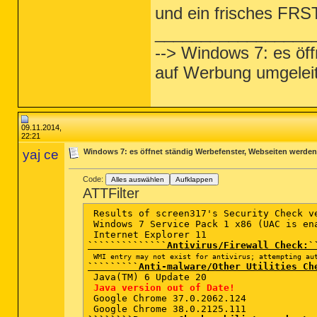
und ein frisches FRS
_________________
--> Windows 7: es öf
auf Werbung umgeleite
09.11.2014,
22:21
yaj ce
Windows 7: es öffnet ständig Werbefenster, Webseiten werden 
Code:
Alles auswählen
Aufklappen
ATTFilter
 Results of screen317's Security Check ve
 Windows 7 Service Pack 1 x86 (UAC is ena
``````````````Antivirus/Firewall Check:`
WMI entry may not exist for antivirus; attempting au
`````````Anti-malware/Other Utilities Ch
 Java(TM) 6 Update 20  

Java version out of Date!
 Google Chrome 37.0.2062.124  
