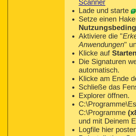
Scanner
Lade und starte
Setze einen Hake
Nutzungsbeding
Aktiviere die "
Erk
Anwendungen
" u
Klicke auf
Starte
Die Signaturen we
automatisch.
Klicke am Ende d
Schließe das Fen
Explorer öffnen.
C:\Programme\Ese
C:\Programme
(x
und mit Deinem Ed
Logfile hier poste