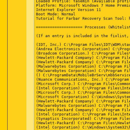
Loaded Profile: Yasemin (Available profil
sh=250AD920C538EBAC63102E368FB642EE33AD0
Platform: Microsoft Windows 7 Home Premi
ESETSmartInstaller@High as downloader log
Internet Explorer Version 11

all ok

Boot Mode: Normal

Tutorial for Farbar Recovery Scan Tool: 
==================== Processes (Whitelist
(If an entry is included in the fixlist,
(IDT, Inc.) C:\Program Files\IDT\WDM\stac
(Andrea Electronics Corporation) C:\Progr
(Broadcom Corporation.) C:\Program Files\
(Hewlett-Packard Company) C:\Program File
(Hewlett-Packard Company) C:\Program Fil
(Malwarebytes Corporation) C:\Program Fi
(Malwarebytes Corporation) C:\Program Fi
() C:\ProgramData\MobileBrServ\mbbService
(Nuance Communications, Inc.) C:\Program
(Microsoft Corp.) C:\Program Files\Commo
(Intel Corporation) C:\Program Files\Int
(Microsoft Corp.) C:\Program Files\Commo
(Microsoft Corporation) C:\Windows\System
(Hewlett-Packard Company) C:\Program File
(Malwarebytes Corporation) C:\Program Fi