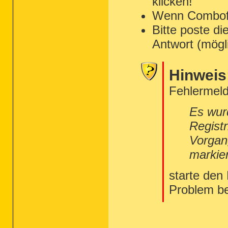
klicken!
Wenn Combofix 
Bitte poste di
Antwort (mögl
Hinweis
Fehlermeld
Es wur
Regist
Vorgan
markie
starte den
Problem b