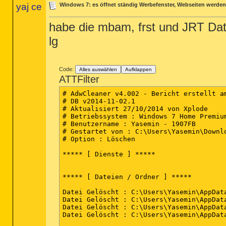
yaj ce
Windows 7: es öffnet ständig Werbefenster, Webseiten werden 
habe die mbam, frst und JRT Dat
lg
Code:
Alles auswählen
Aufklappen
ATTFilter
# AdwCleaner v4.002 - Bericht erstellt am
# DB v2014-11-02.1

# Aktualisiert 27/10/2014 von Xplode

# Betriebssystem : Windows 7 Home Premium
# Benutzername : Yasemin - 1907FB

# Gestartet von : C:\Users\Yasemin\Downlo
# Option : Löschen

***** [ Dienste ] *****

***** [ Dateien / Ordner ] *****

Datei Gelöscht : C:\Users\Yasemin\AppDat
Datei Gelöscht : C:\Users\Yasemin\AppDat
Datei Gelöscht : C:\Users\Yasemin\AppDat
Datei Gelöscht : C:\Users\Yasemin\AppDat