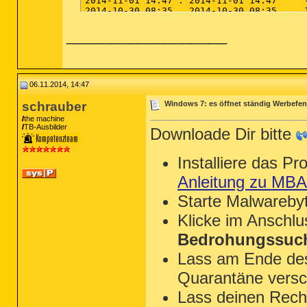
__________________
06.11.2014, 14:47
schrauber
Windows 7: es öffnet ständig Werbefens
the machine
TB-Ausbilder
Downloade Dir bitte
Installiere das P
Anleitung zu MB
Starte Malwareby
Klicke im Anschl
Bedrohungssuch
Lass am Ende des 
Quarantäne versc
Lass deinen Rechn