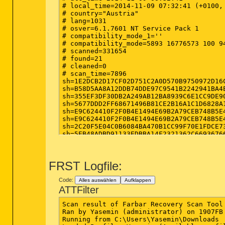
# local_time=2014-11-09 07:32:41 (+0100, 
# country="Austria"

# lang=1031

# osver=6.1.7601 NT Service Pack 1

# compatibility_mode_1=''

# compatibility_mode=5893 16776573 100 94
# scanned=331654

# found=21

# cleaned=0

# scan_time=7896

sh=1E2DCB2D17CF02D751C2A0D570B9750972D16
sh=B58D5AA8A12DDB74DDE97C9541B2242941BA4
sh=355EF3DF30DB2A249AB12BA8939C6E1CC9DE9
sh=5677DDD2FF68671496B81CE2B16A1C1D6828A
sh=E9C624410F2F0B4E1494E69B2A79CEB748B5E
sh=E9C624410F2F0B4E1494E69B2A79CEB748B5E
sh=2C20F5E04C0B6084BA470B1CC99F70E1FDCE7
sh=5EB48ADBD91133EDBBA14F2321362C6693676
sh=77AF6A9051D7A9688CA9D7981F6BAD6A4FB48
sh=D61802E338AD3A688BA7A26B7CBE33619A52A
sh=C578F99C5A935B4EB11AE6704C7EB57E8B33A
FRST Logfile:
sh=0A12774E4D19A9867069C8D3CD3E380D7CB2F
sh=CBE2078498AD3DD590226B685F6F772606044
sh=92FD6ED6960F55B84A467B4E512D5450A8591
Code:
Alles auswählen
Aufklappen
sh=4F58D143BCFCEA14AF5DCDF1DDEFD61D30976
ATTFilter
sh=F2F1BFF4AF607BF08AAA12F92F8A70A8016DE
sh=CBF94750D9889304B7C1FDD49D74342B4C1D2
Scan result of Farbar Recovery Scan Tool 
sh=917CC7803B3B9507E8617EA40B1B8E752E893
Ran by Yasemin (administrator) on 1907FB 
sh=F272FC0C03251D83A16C9241D10095DD1BFF2
Running from C:\Users\Yasemin\Downloads

sh=EA5511C52CC65C6D2AF8082979068E5058CE4