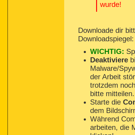
() C:\ProgramData\e435d908-8e15-4e0c-ae35
wurde!
(Google Inc.) C:\Program Files\Google\Chr
(Google Inc.) C:\Program Files\Google\Chr
(Hewlett-Packard Company) C:\Program Fil
(Microsoft Corporation) C:\Windows\System
(Google Inc.) C:\Program Files\Google\Chr
(Malwarebytes Corporation) C:\Program Fi
Downloade dir bi
Downloadspiegel
WICHTIG:
Spe
Deaktiviere
bi
Malware/Spyw
der Arbeit st
trotzdem noch
bitte mitteilen.
Starte die
Com
dem Bildschir
Während Combo
arbeiten, die