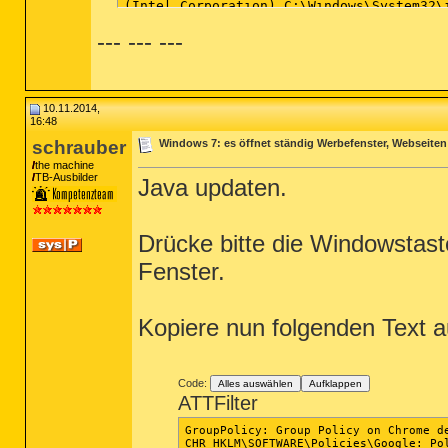
--- --- ---
10.11.2014,
16:48
schrauber
Windows 7: es öffnet ständig Werbefenster, Webseiten
the machine
TB-Ausbilder
Java updaten.
Drücke bitte die Windowstas
Fenster.
Kopiere nun folgenden Text 
Code:
Alles auswählen
Aufklappen
ATTFilter
GroupPolicy: Group Policy on Chrome de
CHR HKLM\SOFTWARE\Policies\Google: Pol