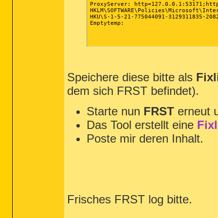
ProxyServer: http=127.0.0.1:53171;http
HKLM\SOFTWARE\Policies\Microsoft\Inte
HKU\S-1-5-21-775044091-3129311835-208
Emptytemp:

Speichere diese bitte als
Fixl
dem sich FRST befindet).
Starte nun
FRST
erneut 
Das Tool erstellt eine
Fix
Poste mir deren Inhalt.
Frisches FRST log bitte.
__________________