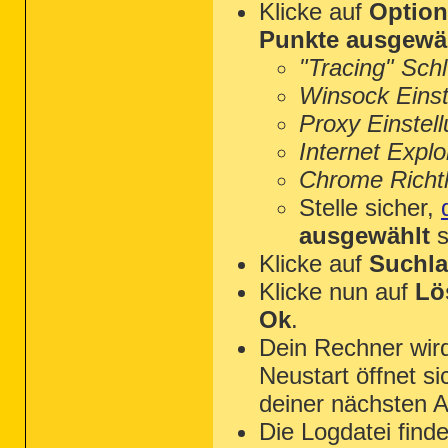
Klicke auf
Optio
Punkte ausgewä
"Tracing" Sch
Winsock Einst
Proxy Einstel
Internet Explo
Chrome Richtl
Stelle sicher,
ausgewählt
s
Klicke auf
Suchla
2014-11-01 18:38 - 2014-11-01 18:38 - 00
Klicke nun auf
Lö
2014-11-01 18:37 - 2014-11-01 18:38 - 00
Ok
.
Dein Rechner wi
Neustart öffnet s
deiner nächsten A
Die Logdatei find