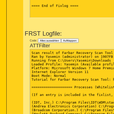
==== End of Fixlog ====

FRST Logfile:
Code:
Alles auswählen
Aufklappen
ATTFilter
Scan result of Farbar Recovery Scan Tool 
Ran by Yasemin (administrator) on 1907FB 
Running from C:\Users\Yasemin\Downloads

Malw
Loaded Profile: Yasemin (Available profil
R2 MBAMService; C:\Program Files\ 
Malwar
Platform: Microsoft Windows 7 Home Premi
R2 Mobile Broadband HL Service; C:\Progr
Internet Explorer Version 11

R2 PDFProFiltSrv; C:\Program Files\Nuanc
Boot Mode: Normal

R2 STacSV; C:\Program Files\IDT\WDM\STacS
Tutorial for Farbar Recovery Scan Tool: 
S2 SeaPort; "C:\Program Files\Microsoft\
==================== Processes (Whitelist
==================== Drivers (Whitelisted
(If an entry is included in the fixlist,
(If an entry is included in the fixlist,
(IDT, Inc.) C:\Program Files\IDT\WDM\stac
R3 MBAMProtector; C:\windows\system32\dr
(Andrea Electronics Corporation) C:\Progr
R3 MBAMSwissArmy; C:\windows\system32\dr
(Broadcom Corporation.) C:\Program Files\
R3 MBAMWebAccessControl; C:\windows\syst
(Hewlett-Packard Company) C:\Program File