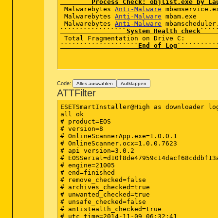
````````Process Check: objlist.exe by La
 Malwarebytes 
Anti-Malware
 mbamservice.ex
 Malwarebytes 
Anti-Malware
 mbam.exe  

 Malwarebytes 
Anti-Malware
`````````````````System Health check````
````````````````````End of Log``````````
Code:
Alles auswählen
Aufklappen
ATTFilter
ESETSmartInstaller@High as downloader log
all ok

# product=EOS

# version=8

# OnlineScannerApp.exe=1.0.0.1

# OnlineScanner.ocx=1.0.0.7623

# api_version=3.0.2

# EOSSerial=d10f8de47959c14dacf68cddbf13a
# engine=21005

# end=finished

# remove_checked=false

# archives_checked=true

# unwanted_checked=true

# unsafe_checked=false

# antistealth_checked=true

# utc_time=2014-11-09 06:32:41
