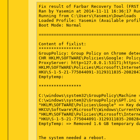
Fix result of Farbar Recovery Tool (FRST
Ran by Yasemin at 2014-11-11 16:36:17 Run
Running from C:\Users\Yasemin\Downloads

Loaded Profile: Yasemin (Available profil
Boot Mode: Normal

=========================================
Content of fixlist:

*****************

GroupPolicy: Group Policy on Chrome detec
CHR HKLM\SOFTWARE\Policies\Google: Policy
ProxyServer: http=127.0.0.1:53171;https=1
HKLM\SOFTWARE\Policies\Microsoft\Interne
HKU\S-1-5-21-775044091-3129311835-208284
Emptytemp:

*****************

C:\windows\system32\GroupPolicy\Machine =
C:\windows\system32\GroupPolicy\GPT.ini =
"HKLM\SOFTWARE\Policies\Google" => Key de
HKCU\Software\Microsoft\Windows\CurrentV
"HKLM\SOFTWARE\Policies\Microsoft\Interne
"HKU\S-1-5-21-775044091-3129311835-20828
EmptyTemp: => Removed 1.6 GB temporary da
The system needed a reboot. 
