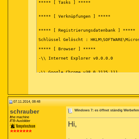
***** [ Tasks ] *****

***** [ Verknüpfungen ] *****

***** [ Registrierungsdatenbank ] *****

Schlüssel Gelöscht : HKLM\SOFTWARE\Micro
***** [ Browser ] *****

-\\ Internet Explorer v0.0.0.0

-\\ Google Chrome v38.0.2125.111

*************************

AdwCleaner[R0].txt - [11318 octets] - [01
AdwCleaner[R1].txt - [1597 octets] - [06/
07.11.2014, 08:48
AdwCleaner[S0].txt - [11458 octets] - [01
AdwCleaner[S1].txt - [1510 octets] - [06/
schrauber
Windows 7: es öffnet ständig Werbefens
the machine
########## EOF - C:\AdwCleaner\AdwCleaner
TB-Ausbilder
Hi,