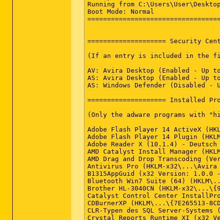
Running from C:\Users\User\Desktop
Boot Mode: Normal

==================================
==================== Security Cent
(If an entry is included in the fi
AV: Avira Desktop (Enabled - Up to
AS: Avira Desktop (Enabled - Up to
AS: Windows Defender (Disabled - U
==================== Installed Pro
(Only the adware programs with "h
Adobe Flash Player 14 ActiveX (HKL
Adobe Flash Player 14 Plugin (HKLM
Adobe Reader X (10.1.4) - Deutsch 
AMD Catalyst Install Manager (HKLM
AMD Drag and Drop Transcoding (Ver
Antivirus Pro (HKLM-x32\...\Avira 
B1315AppGuid (x32 Version: 1.0.0 -
Bluetooth Win7 Suite (64) (HKLM\..
Brother HL-3040CN (HKLM-x32\...\{9
Catalyst Control Center InstallPro
CDBurnerXP (HKLM\...\{7E265513-8CD
CLR-Typen des SQL Server-Systems (
Crystal Reports Runtime XI (x32 Ve