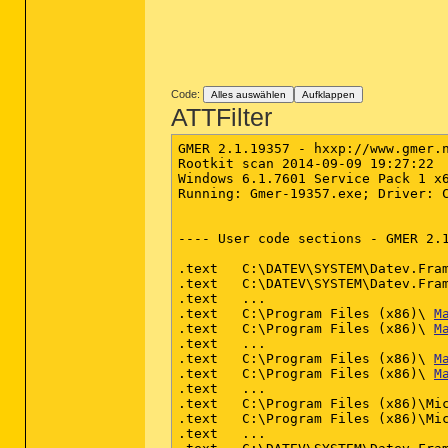
(Microsoft Corporation) C:\Program
(Malwarebytes Corporation) C:\Pro
(Sage KHK Software) C:\Program Fil
(Sage Software) C:\Program Files (
(Microsoft Corporation) C:\Program
(Microsoft Corporation) C:\Program
(TeamViewer GmbH) C:\Program Files
Code:
Alles auswählen
Aufklappen
(Microsoft Corporation) C:\Program
ATTFilter
() C:\Program Files\NVIDIA Corpora
() C:\Program Files\NVIDIA Corpora
GMER 2.1.19357 - hxxp://www.gmer.n
(Avira Operations GmbH & Co. KG) C
Rootkit scan 2014-09-09 19:27:22

(Microsoft Corporation) C:\Program
Windows 6.1.7601 Service Pack 1 x6
(TeamViewer GmbH) C:\Program Files
Running: Gmer-19357.exe; Driver: C
(Avira Operations GmbH & Co. KG) C
(Avira Operations GmbH & Co. KG) C
(Microsoft Corporation) C:\Program
---- User code sections - GMER 2.1
(DATEV eG) C:\DATEV\SYSTEM\Datev.F
(Microsoft Corporation) C:\Program
.text   C:\DATEV\SYSTEM\Datev.Fra
(TeamViewer GmbH) C:\Program Files
.text   C:\DATEV\SYSTEM\Datev.Fra
(TeamViewer GmbH) C:\Program Files
.text   ...                      
(TeamViewer GmbH) C:\Program Files
.text   C:\Program Files (x86)\ 
M
(Microsoft Corporation) C:\Windows
.text   C:\Program Files (x86)\ 
M
.text   ...                      
.text   C:\Program Files (x86)\ 
M
==================== Registry (Whi
.text   C:\Program Files (x86)\ 
M
.text   ...                      
(If an entry is included in the fi
.text   C:\Program Files (x86)\Mi
.text   C:\Program Files (x86)\Mi
HKLM-x32\...\Run: [] => [X]

.text   ...                      
HKLM-x32\...\Run: [avgnt] => C:\P