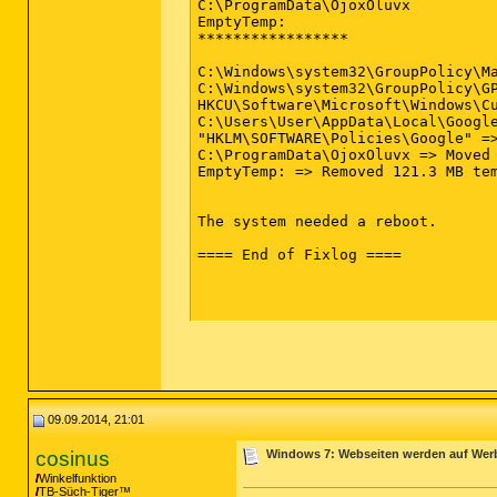
C:\ProgramData\OjoxOluvx

2014-09-09 12:34 - 2014-09-09 12:
EmptyTemp:

*****************

C:\Windows\system32\GroupPolicy\Ma
C:\Windows\system32\GroupPolicy\GP
HKCU\Software\Microsoft\Windows\Cu
C:\Users\User\AppData\Local\Google
"HKLM\SOFTWARE\Policies\Google" =>
C:\ProgramData\OjoxOluvx => Moved 
EmptyTemp: => Removed 121.3 MB tem
The system needed a reboot. 

==== End of Fixlog ====

09.09.2014, 21:01
cosinus
Windows 7: Webseiten werden auf Wer
Winkelfunktion
TB-Süch-Tiger™