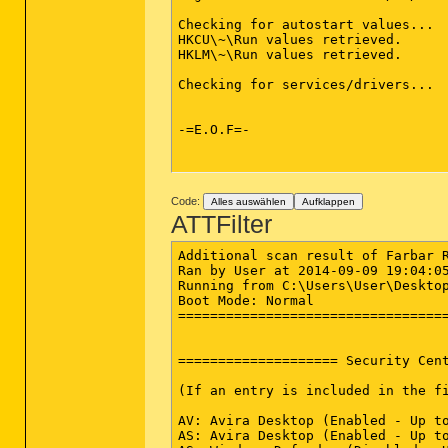
Checking for autostart values...

HKCU\~\Run values retrieved.

HKLM\~\Run values retrieved.

Checking for services/drivers...

-=E.O.F=-

Code:
Alles auswählen
Aufklappen
ATTFilter
Additional scan result of Farbar R
Ran by User at 2014-09-09 19:04:05
Running from C:\Users\User\Desktop
Boot Mode: Normal

==================================
==================== Security Cent
(If an entry is included in the fi
AV: Avira Desktop (Enabled - Up to
AS: Avira Desktop (Enabled - Up to