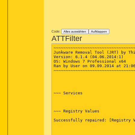
-\\ Internet Explorer v11.0.9600.1
-\\ Mozilla Firefox v32.0 (x86 de)
[ Datei : C:\Users\User\AppData\Ro
Code:
Alles auswählen
Aufklappen
ATTFilter
-\\ Google Chrome v

~~~~~~~~~~~~~~~~~~~~~~~~~~~~~~~~~~
Junkware Removal Tool (JRT) by Thi
*************************

Version: 6.1.4 (04.06.2014:1)

OS: Windows 7 Professional x64

AdwCleaner[R1].txt - [1827 octets]
Ran by User on 09.09.2014 at 21:06
AdwCleaner[S1].txt - [1568 octets]
~~~~~~~~~~~~~~~~~~~~~~~~~~~~~~~~~~
########## EOF - C:\AdwCleaner\Adw
~~~ Services

~~~ Registry Values

Successfully repaired: [Registry V