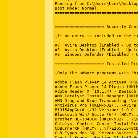
Running from C:\Users\User\Desktop
Handler-x32: gopher - {79eac9e4-ba
Boot Mode: Normal

Tcpip\Parameters: [DhcpNameServer]
==================================
FireFox:

========

==================== Security Cent
FF ProfilePath: C:\Users\User\AppD
FF DefaultSearchEngine: Microsoft 
(If an entry is included in the fi
FF SearchEngineOrder.1: Microsoft 
FF SelectedSearchEngine: Microsoft
AV: Avira Desktop (Enabled - Up to
FF Homepage: hxxp://www.msn.com/?p
AS: Avira Desktop (Enabled - Up to
FF Keyword.URL: hxxp://www.bing.co
AS: Windows Defender (Disabled - U
FF Plugin: @adobe.com/FlashPlayer 
FF Plugin: @Microsoft.com/NpCtrl,v
==================== Installed Pro
FF Plugin: @microsoft.com/OfficeAu
FF Plugin-x32: @adobe.com/FlashPla
(Only the adware programs with "h
FF Plugin-x32: @java.com/DTPlugin
FF Plugin-x32: @java.com/JavaPlugi
Adobe Flash Player 14 ActiveX (HKL
FF Plugin-x32: @Microsoft.com/NpC
Adobe Flash Player 14 Plugin (HKLM
FF Plugin-x32: @microsoft.com/Offi
Adobe Reader X (10.1.4) - Deutsch 
FF Plugin-x32: @microsoft.com/Shar
AMD Catalyst Install Manager (HKLM
FF Plugin-x32: @nvidia.com/3DVisio
AMD Drag and Drop Transcoding (Ver
FF Plugin-x32: @nvidia.com/3DVisi
Antivirus Pro (HKLM-x32\...\Avira 
FF Plugin-x32: Adobe Reader -> C:\
B1315AppGuid (x32 Version: 1.0.0 -
FF SearchPlugin: C:\Users\User\App
Bluetooth Win7 Suite (64) (HKLM\..
FF SearchPlugin: C:\Program Files 
Brother HL-3040CN (HKLM-x32\...\{9
FF SearchPlugin: C:\Program Files 
Catalyst Control Center InstallPro
FF SearchPlugin: C:\Program Files 
CDBurnerXP (HKLM\...\{7E265513-8CD
FF SearchPlugin: C:\Program Files 
CLR-Typen des SQL Server-Systems (
Crystal Reports Runtime XI (x32 Ve
Chrome: 
