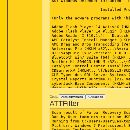
AS: Windows Defender (Disabled - U
==================== Installed Pro
(Only the adware programs with "h
Adobe Flash Player 14 ActiveX (HKL
Adobe Flash Player 14 Plugin (HKLM
Adobe Reader X (10.1.4) - Deutsch 
AMD Catalyst Install Manager (HKLM
AMD Drag and Drop Transcoding (Ver
Antivirus Pro (HKLM-x32\...\Avira 
B1315AppGuid (x32 Version: 1.0.0 -
Bluetooth Win7 Suite (64) (HKLM\..
Brother HL-3040CN (HKLM-x32\...\{9
Catalyst Control Center InstallPro
CDBurnerXP (HKLM\...\{7E265513-8CD
CLR-Typen des SQL Server-Systems (
Crystal Reports Runtime XI (x32 Ve
cyberJack Base Components (HKLM-x3
dakota.ag (HKLM-x32\...\dakota.ag)
dakota.ag (x32 Version: 6.0 - ITSG
DATEV Infragistics Runtime V.3.2 (
Code:
Alles auswählen
Aufklappen
DATEV Installation V.3.2 (HKLM-x32
ATTFilter
Definition Update for Microsoft O
Definition Update for Microsoft O
Scan result of Farbar Recovery Sca
DFL2010 ConfigDB (HKLM-x32\...\{46
Ran by User (administrator) on USE
DFL2010 Microkernel (HKLM-x32\...\
Running from C:\Users\User\Desktop
ElsterFormular (HKLM-x32\...\Elste
Platform: Windows 7 Professional S
GDR 4033 für SQL Server 2008 R2 (K
Internet Explorer Version 11
