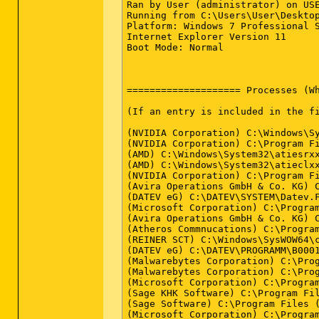
Ran by User (administrator) on USE
Running from C:\Users\User\Desktop
Platform: Windows 7 Professional S
Internet Explorer Version 11

Boot Mode: Normal

==================== Processes (Wh
(If an entry is included in the fi
(NVIDIA Corporation) C:\Windows\Sy
(NVIDIA Corporation) C:\Program Fi
(AMD) C:\Windows\System32\atiesrxx
(AMD) C:\Windows\System32\atieclxx
(NVIDIA Corporation) C:\Program Fi
(Avira Operations GmbH & Co. KG) C
(DATEV eG) C:\DATEV\SYSTEM\Datev.F
(Microsoft Corporation) C:\Program
(Avira Operations GmbH & Co. KG) C
(Atheros Commnucations) C:\Program
(REINER SCT) C:\Windows\SysWOW64\c
(DATEV eG) C:\DATEV\PROGRAMM\B0001
(Malwarebytes Corporation) C:\Pro
(Malwarebytes Corporation) C:\Pro
(Microsoft Corporation) C:\Program
(Sage KHK Software) C:\Program Fil
(Sage Software) C:\Program Files (
(Microsoft Corporation) C:\Program