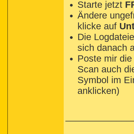
Starte jetzt
F
Ändere ungef
klicke auf
Un
Die Logdateie
sich danach 
Poste mir di
Scan auch d
Symbol im Ei
anklicken)
_____________