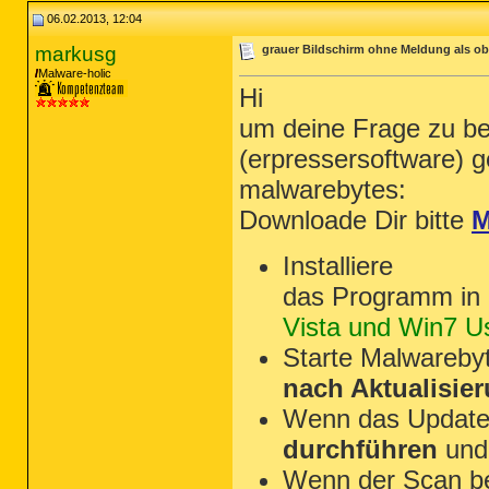
06.02.2013, 12:04
markusg
grauer Bildschirm ohne Meldung als ob 
Malware-holic
Hi
um deine Frage zu b
(erpressersoftware) g
malwarebytes:
Downloade Dir bitte
M
Installiere
das Programm in 
Vista und Win7 Us
Starte Malwarebyt
nach Aktualisie
Wenn das Update 
durchführen
und
Wenn der Scan b