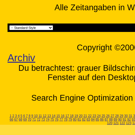
Alle Zeitangaben in W
Copyright ©200
Archiv
Du betrachtest: grauer Bildschi
Fenster auf den Desktop
Search Engine Optimization 
1
2
3
4
5
6
7
8
9
10
11
12
13
14
15
16
17
18
19
20
21
22
23
24
25
26
27
28
29
30
31
3
66
67
68
69
70
71
72
73
74
75
76
77
78
79
80
81
82
83
84
85
86
87
88
89
90
91
92
9
120
121
122
123
1