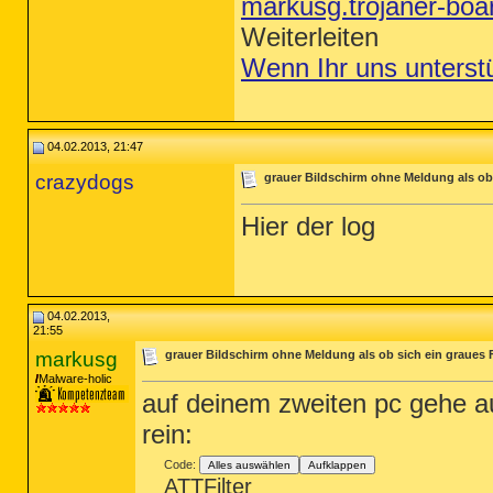
markusg.trojaner-bo
Weiterleiten
Wenn Ihr uns unterst
04.02.2013, 21:47
crazydogs
grauer Bildschirm ohne Meldung als ob 
Hier der log
04.02.2013,
21:55
markusg
grauer Bildschirm ohne Meldung als ob sich ein graues 
Malware-holic
auf deinem zweiten pc gehe au
rein:
Code:
Alles auswählen
Aufklappen
ATTFilter