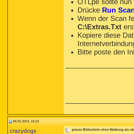
OTLpe sollte nun 
Drücke
Run Sca
Wenn der Scan fer
C:\Extras.Txt
erst
Kopiere diese Da
Internetverbindun
Bitte poste den I
_________________
_________________
04.02.2013, 10:23
crazydogs
grauer Bildschirm ohne Meldung als ob 