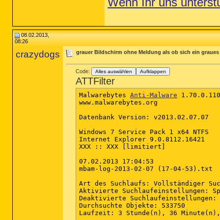
Wenn Ihr uns unterst
08.02.2013,
08:26
crazydogs
grauer Bildschirm ohne Meldung als ob sich ein graues
Code:
Alles auswählen
Aufklappen
ATTFilter
Malwarebytes 
Anti-Malware
 1.70.0.110
www.malwarebytes.org

Datenbank Version: v2013.02.07.07

Windows 7 Service Pack 1 x64 NTFS

Internet Explorer 9.0.8112.16421

XXX :: XXX [limitiert]

07.02.2013 17:04:53

mbam-log-2013-02-07 (17-04-53).txt

Art des Suchlaufs: Vollständiger Suc
Aktivierte Suchlaufeinstellungen: Sp
Deaktivierte Suchlaufeinstellungen: 
Durchsuchte Objekte: 533750

Laufzeit: 3 Stunde(n), 36 Minute(n),