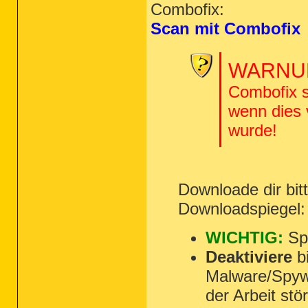
Combofix:
Scan mit Combofix
WARNUN
Combofix s
wenn dies
wurde!
Downloade dir bi
Downloadspiegel
WICHTIG:
Spe
Deaktiviere
bi
Malware/Spyw
der Arbeit st