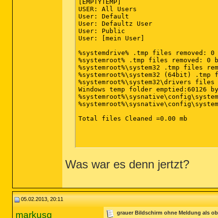
[EMPTYTEMP]

USER: All Users

User: Default

User: Defaultz User

User: Public

User: [mein User]

%systemdrive% .tmp files removed: 0 
%systemroot% .tmp files removed: 0 b
%systemroot%\system32 .tmp files rem
%systemroot%\system32 (64bit) .tmp f
%systemroot%\system32\drivers files 
Windows temp folder emptied:60126 by
%systemroot%\sysnative\config\system
%systemroot%\sysnative\config\system
Total files Cleaned =0.00 mb

Was war es denn jertzt?
05.02.2013, 20:11
markusg
grauer Bildschirm ohne Meldung als ob 