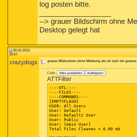
log posten bitte.
__________________
--> grauer Bildschirm ohne Me
Desktop gelegt hat
05.02.2013,
19:57
crazydogs
grauer Bildschirm ohne Meldung als ob sich ein graues
Code:
Alles auswählen
Aufklappen
ATTFilter
----OTL----

----FILES----

----COMMANDS----

[EMPTYFLASH]

USER: All Users

User: Default

User: Defaultz User

User: Public

User: [mein User]

Total Files Cleanes = 0.00 mb
