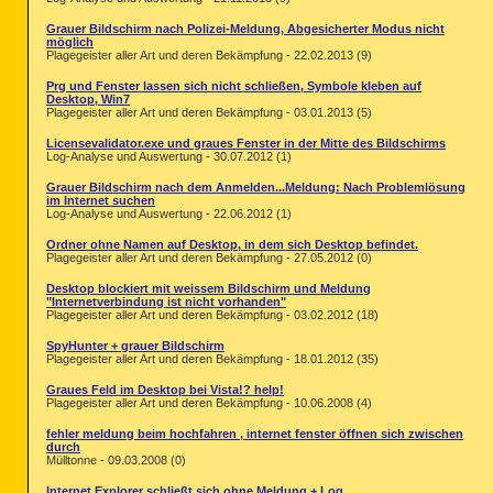
Grauer Bildschirm nach Polizei-Meldung, Abgesicherter Modus nicht
möglich
Plagegeister aller Art und deren Bekämpfung - 22.02.2013 (9)
Prg und Fenster lassen sich nicht schließen, Symbole kleben auf
Desktop, Win7
Plagegeister aller Art und deren Bekämpfung - 03.01.2013 (5)
Licensevalidator.exe und graues Fenster in der Mitte des Bildschirms
Log-Analyse und Auswertung - 30.07.2012 (1)
Grauer Bildschirm nach dem Anmelden...Meldung: Nach Problemlösung
im Internet suchen
Log-Analyse und Auswertung - 22.06.2012 (1)
Ordner ohne Namen auf Desktop, in dem sich Desktop befindet.
Plagegeister aller Art und deren Bekämpfung - 27.05.2012 (0)
Desktop blockiert mit weissem Bildschirm und Meldung
"Internetverbindung ist nicht vorhanden"
Plagegeister aller Art und deren Bekämpfung - 03.02.2012 (18)
SpyHunter + grauer Bildschirm
Plagegeister aller Art und deren Bekämpfung - 18.01.2012 (35)
Graues Feld im Desktop bei Vista!? help!
Plagegeister aller Art und deren Bekämpfung - 10.06.2008 (4)
fehler meldung beim hochfahren , internet fenster öffnen sich zwischen
durch
Mülltonne - 09.03.2008 (0)
Internet Explorer schließt sich ohne Meldung + Log