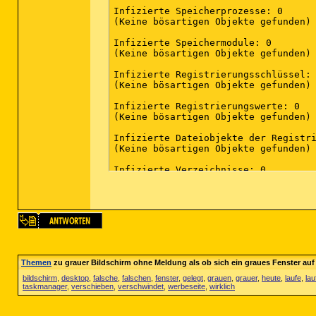
Infizierte Speicherprozesse: 0

(Keine bösartigen Objekte gefunden)

Infizierte Speichermodule: 0

(Keine bösartigen Objekte gefunden)

Infizierte Registrierungsschlüssel: 
(Keine bösartigen Objekte gefunden)

Infizierte Registrierungswerte: 0

(Keine bösartigen Objekte gefunden)

Infizierte Dateiobjekte der Registri
(Keine bösartigen Objekte gefunden)

Infizierte Verzeichnisse: 0

(Keine bösartigen Objekte gefunden)

Infizierte Dateien: 0

(Keine bösartigen Objekte gefunden)

(Ende)

Themen
zu grauer Bildschirm ohne Meldung als ob sich ein graues Fenster auf
bildschirm
,
desktop
,
falsche
,
falschen
,
fenster
,
gelegt
,
grauen
,
grauer
,
heute
,
laufe
,
lau
taskmanager
,
verschieben
,
verschwindet
,
werbeseite
,
wirklich