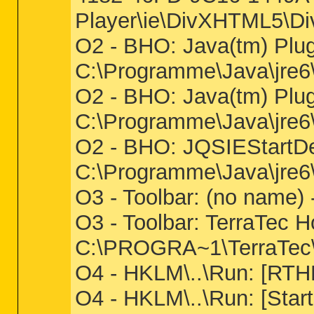
Player\ie\DivXHTML5\D
O2 - BHO: Java(tm) Pl
C:\Programme\Java\jre6\b
O2 - BHO: Java(tm) Pl
C:\Programme\Java\jre6\b
O2 - BHO: JQSIEStartD
C:\Programme\Java\jre6\li
O3 - Toolbar: (no name
O3 - Toolbar: TerraTe
C:\PROGRA~1\TerraTe
O4 - HKLM\..\Run: [R
O4 - HKLM\..\Run: [Sta