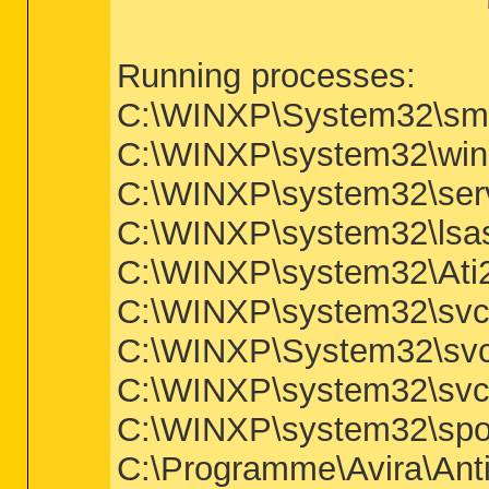
Running processes:
C:\WINXP\System32\sm
C:\WINXP\system32\win
C:\WINXP\system32\ser
C:\WINXP\system32\lsa
C:\WINXP\system32\Ati
C:\WINXP\system32\svc
C:\WINXP\System32\svc
C:\WINXP\system32\svc
C:\WINXP\system32\spo
C:\Programme\Avira\Ant