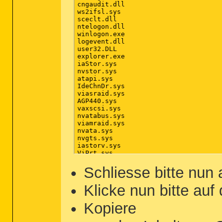
cngaudit.dll

ws2ifsl.sys

sceclt.dll

ntelogon.dll

winlogon.exe

logevent.dll

user32.DLL

explorer.exe

iaStor.sys

nvstor.sys

atapi.sys

IdeChnDr.sys

viasraid.sys

AGP440.sys

vaxscsi.sys

nvatabus.sys

viamraid.sys

nvata.sys

nvgts.sys

iastorv.sys

ViPrt.sys

eNetHook.dll

ahcix86.sys

Schliesse bitte nun
KR10N.sys

nvstor32.sys

Klicke nun bitte auf
ahcix86s.sys

/md5stop

Kopiere
%systemroot%\system32\drivers\*.sys /
%systemroot%\System32\config\*.sav

%systemroot%\system32\*.dll /lockedfi