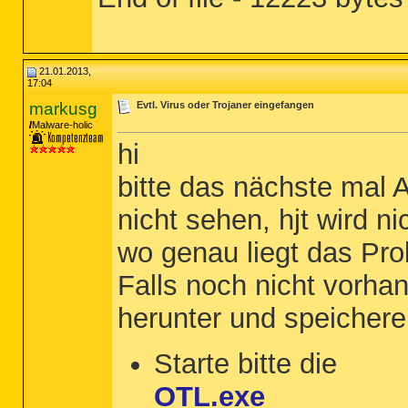
21.01.2013,
17:04
markusg
Evtl. Virus oder Trojaner eingefangen
Malware-holic
hi
bitte das nächste mal A
nicht sehen, hjt wird n
wo genau liegt das Pr
Falls noch nicht vorhan
herunter und speicher
Starte bitte die
OTL.exe