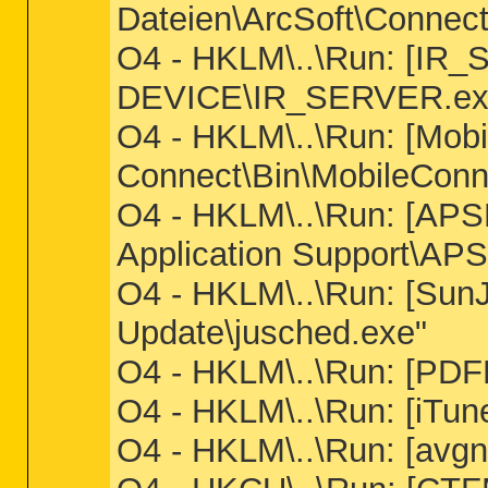
Dateien\ArcSoft\Connec
O4 - HKLM\..\Run: [I
DEVICE\IR_SERVER.e
O4 - HKLM\..\Run: [Mob
Connect\Bin\MobileConne
O4 - HKLM\..\Run: [AP
Application Support\AP
O4 - HKLM\..\Run: [Su
Update\jusched.exe"
O4 - HKLM\..\Run: [PDF
O4 - HKLM\..\Run: [iTun
O4 - HKLM\..\Run: [avgn