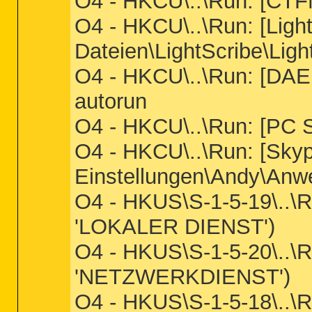
O4 - HKCU\..\Run: [CT
O4 - HKCU\..\Run: [Lig
Dateien\LightScribe\Lig
O4 - HKCU\..\Run: [DAE
autorun
O4 - HKCU\..\Run: [PC S
O4 - HKCU\..\Run: [Sky
Einstellungen\Andy\Anw
O4 - HKUS\S-1-5-19\.
'LOKALER DIENST')
O4 - HKUS\S-1-5-20\.
'NETZWERKDIENST')
O4 - HKUS\S-1-5-18\.