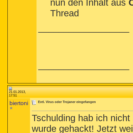
nun den Inhalt aus
O
%USERPROFILE%\*.*

%USERPROFILE%\Local Settings\Temp\*.e
Thread
%USERPROFILE%\Local Settings\Temp\*.d
%USERPROFILE%\Application Data\*.exe

HKEY_LOCAL_MACHINE\SYSTEM\CurrentCon
__________________
CREATERESTOREPOINT

__________________
21.01.2013,
17:51
biertoni
Evtl. Virus oder Trojaner eingefangen
Tschulding hab ich nich
wurde gehackt! Jetzt we