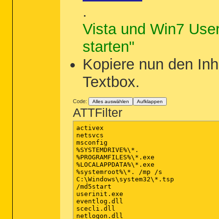
.
Vista und Win7 User 
starten"
Kopiere nun den Inha
Textbox.
Code:
Alles auswählen
Aufklappen
ATTFilter
activex

netsvcs

msconfig

%SYSTEMDRIVE%\*.

%PROGRAMFILES%\*.exe

%LOCALAPPDATA%\*.exe

%systemroot%\*. /mp /s

C:\Windows\system32\*.tsp

/md5start

userinit.exe

eventlog.dll

scecli.dll

netlogon.dll
