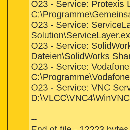
O23 - Service: Protexis 
C:\Programme\Gemeinsam
O23 - Service: ServiceL
Solution\ServiceLayer.e
O23 - Service: SolidWo
Dateien\SolidWorks Sha
O23 - Service: Vodafone
C:\Programme\Vodafone
O23 - Service: VNC Serv
D:\VLCC\VNC4\WinVNC
--
End of file - 12223 bytes