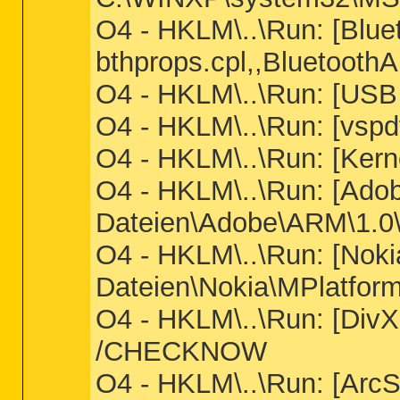
O4 - HKLM\..\Run: [Blue
bthprops.cpl,,BluetoothA
O4 - HKLM\..\Run: [USB
O4 - HKLM\..\Run: [vspd
O4 - HKLM\..\Run: [Ker
O4 - HKLM\..\Run: [Ad
Dateien\Adobe\ARM\1.
O4 - HKLM\..\Run: [No
Dateien\Nokia\MPlatform
O4 - HKLM\..\Run: [Div
/CHECKNOW
O4 - HKLM\..\Run: [Arc