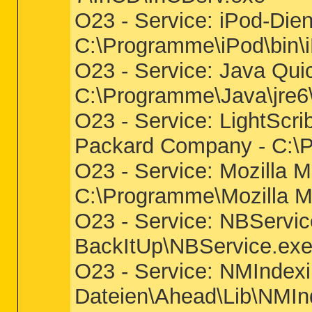
O23 - Service: iPod-Diens
C:\Programme\iPod\bin\
O23 - Service: Java Quic
C:\Programme\Java\jre6\
O23 - Service: LightScri
Packard Company - C:\
O23 - Service: Mozilla M
C:\Programme\Mozilla M
O23 - Service: NBServi
BackItUp\NBService.ex
O23 - Service: NMIndex
Dateien\Ahead\Lib\NMIn