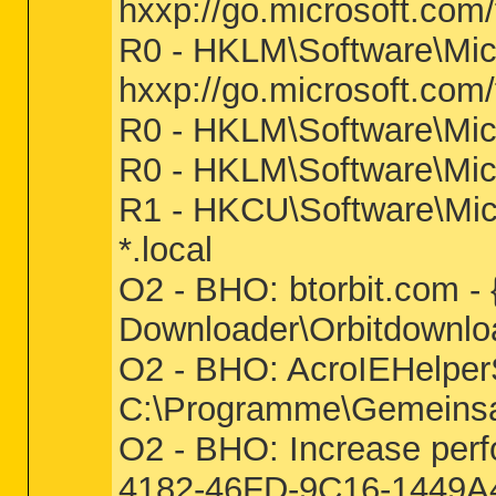
hxxp://go.microsoft.com
R0 - HKLM\Software\Micr
hxxp://go.microsoft.com
R0 - HKLM\Software\Micr
R0 - HKLM\Software\Micr
R1 - HKCU\Software\Micr
*.local
O2 - BHO: btorbit.com 
Downloader\Orbitdownload
O2 - BHO: AcroIEHelpe
C:\Programme\Gemeinsam
O2 - BHO: Increase per
4182-46FD-9C16-1449A4