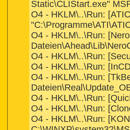
Static\CLIStart.exe" MS
O4 - HKLM\..\Run: [ATI
"C:\Programme\ATI\ATI
O4 - HKLM\..\Run: [Ner
Dateien\Ahead\Lib\Nero
O4 - HKLM\..\Run: [Sec
O4 - HKLM\..\Run: [InC
O4 - HKLM\..\Run: [Tk
Dateien\Real\Update_OB
O4 - HKLM\..\Run: [Quic
O4 - HKLM\..\Run: [Clo
O4 - HKLM\..\Run: [KO
C:\WINXP\system32\