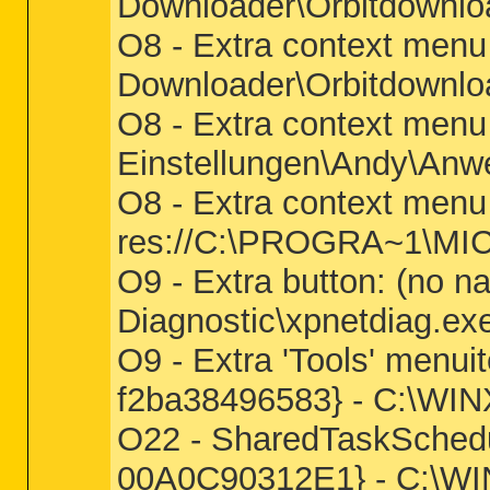
Downloader\Orbitdownloa
O8 - Extra context menu 
Downloader\Orbitdownloa
O8 - Extra context menu
Einstellungen\Andy\Anw
O8 - Extra context menu 
res://C:\PROGRA~1\MI
O9 - Extra button: (no
Diagnostic\xpnetdiag.ex
O9 - Extra 'Tools' menu
f2ba38496583} - C:\WIN
O22 - SharedTaskSchedu
00A0C90312E1} - C:\WIN