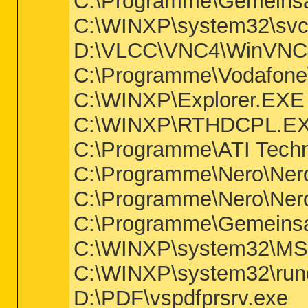
C:\Programme\Gemeinsam
C:\WINXP\system32\svc
D:\VLCC\VNC4\WinVNC
C:\Programme\Vodafone
C:\WINXP\Explorer.EXE
C:\WINXP\RTHDCPL.E
C:\Programme\ATI Techn
C:\Programme\Nero\Ner
C:\Programme\Nero\Ner
C:\Programme\Gemeinsa
C:\WINXP\system32\
C:\WINXP\system32\rund
D:\PDF\vspdfprsrv.exe