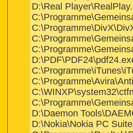
D:\Real Player\RealPlay
C:\Programme\Gemeinsa
C:\Programme\DivX\Div
C:\Programme\Gemeinsa
C:\Programme\Gemeinsa
D:\PDF\PDF24\pdf24.ex
C:\Programme\iTunes\iT
C:\Programme\Avira\Anti
C:\WINXP\system32\ctf
C:\Programme\Gemeinsam
D:\Daemon Tools\DAEMON
D:\Nokia\Nokia PC Suite