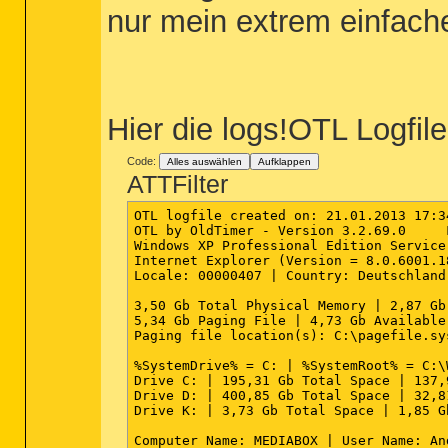
nur mein extrem einfach
Hier die logs!OTL Logfile
Code:
Alles auswählen
Aufklappen
ATTFilter
OTL logfile created on: 21.01.2013 17:34
OTL by OldTimer - Version 3.2.69.0     
Windows XP Professional Edition Service
Internet Explorer (Version = 8.0.6001.18
Locale: 00000407 | Country: Deutschland
3,50 Gb Total Physical Memory | 2,87 Gb
5,34 Gb Paging File | 4,73 Gb Available
Paging file location(s): C:\pagefile.sy
%SystemDrive% = C: | %SystemRoot% = C:\
Drive C: | 195,31 Gb Total Space | 137,
Drive D: | 400,85 Gb Total Space | 32,8
Drive K: | 3,73 Gb Total Space | 1,85 G
Computer Name: MEDIABOX | User Name: An