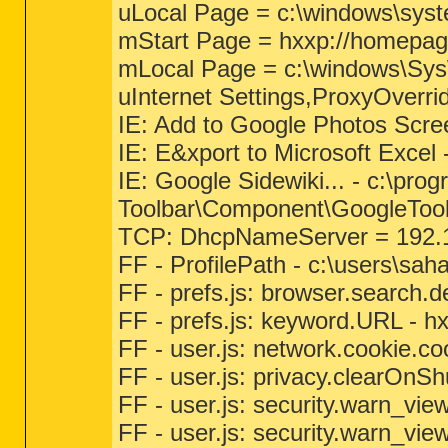
uLocal Page = c:\windows\sys
mStart Page = hxxp://homep
mLocal Page = c:\windows\S
uInternet Settings,ProxyOverrid
IE: Add to Google Photos Scr
IE: E&xport to Microsoft Exc
IE: Google Sidewiki... - c:\pro
Toolbar\Component\GoogleToo
TCP: DhcpNameServer = 192.1
FF - ProfilePath - c:\users\sah
FF - prefs.js: browser.search.
FF - prefs.js: keyword.URL - 
FF - user.js: network.cookie.co
FF - user.js: privacy.clearOnSh
FF - user.js: security.warn_vie
FF - user.js: security.warn_vi