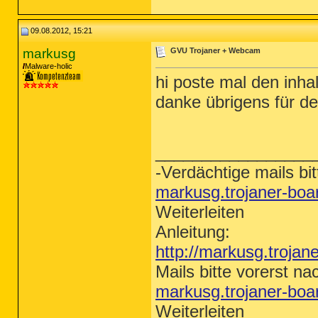
09.08.2012, 15:21
markusg
GVU Trojaner + Webcam
Malware-holic
hi poste mal den inha
danke übrigens für d
_________________
-Verdächtige mails bit
markusg.trojaner-bo
Weiterleiten
Anleitung:
http://markusg.trojan
Mails bitte vorerst na
markusg.trojaner-bo
Weiterleiten