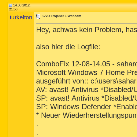
14.08.2012,
21:56
turkelton
GVU Trojaner + Webcam
Hey, achwas kein Problem, hast
also hier die Logfile:
ComboFix 12-08-14.05 - saharo
Microsoft Windows 7 Home Pre
ausgeführt von:: c:\users\sah
AV: avast! Antivirus *Disab
SP: avast! Antivirus *Disab
SP: Windows Defender *Enab
* Neuer Wiederherstellungspunk
.
.