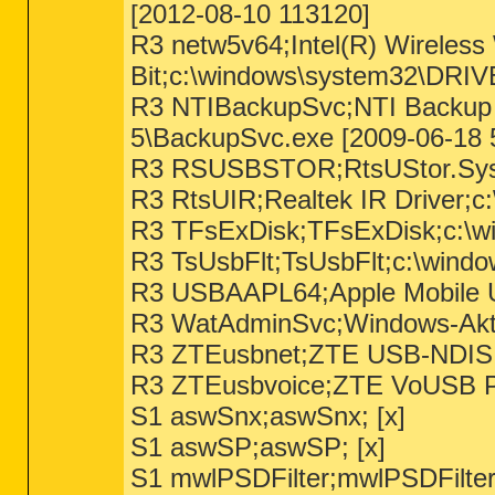
[2012-08-10 113120]
R3 netw5v64;Intel(R) Wireless 
Bit;c:\windows\system32\DRIV
R3 NTIBackupSvc;NTI Backup N
5\BackupSvc.exe [2009-06-18 
R3 RSUSBSTOR;RtsUStor.Sys R
R3 RtsUIR;Realtek IR Driver;
R3 TFsExDisk;TFsExDisk;c:\wi
R3 TsUsbFlt;TsUsbFlt;c:\window
R3 USBAAPL64;Apple Mobile US
R3 WatAdminSvc;Windows-Aktiv
R3 ZTEusbnet;ZTE USB-NDIS m
R3 ZTEusbvoice;ZTE VoUSB Po
S1 aswSnx;aswSnx; [x]
S1 aswSP;aswSP; [x]
S1 mwlPSDFilter;mwlPSDFilter