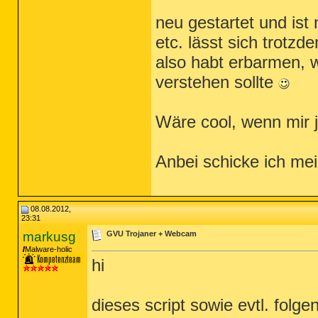
neu gestartet und is
etc. lässt sich trotzd
also habt erbarmen, 
verstehen sollte
Wäre cool, wenn mir j
Anbei schicke ich me
08.08.2012,
23:31
markusg
GVU Trojaner + Webcam
Malware-holic
hi
dieses script sowie evtl. folge