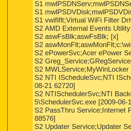
S1 mwlPSDNServ;mwlPSDNServ
S1 mwlPSDVDisk;mwlPSDVDisk
S1 vwififlt;Virtual WiFi Filter
S2 AMD External Events Utility
S2 aswFsBlk;aswFsBlk; [x]
S2 aswMonFlt;aswMonFlt;c:\wi
S2 ePowerSvc;Acer ePower Ser
S2 Greg_Service;GRegService;
S2 MWLService;MyWinLocker Se
S2 NTI IScheduleSvc;NTI ISch
08-21 62720]
S2 NTISchedulerSvc;NTI Backu
5\SchedulerSvc.exe [2009-06-
S2 PassThru Service;Internet 
88576]
S2 Updater Service;Updater Se