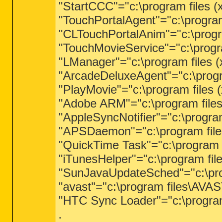
"StartCCC"="c:\program files (
"TouchPortalAgent"="c:\progra
"CLTouchPortalAnim"="c:\progr
"TouchMovieService"="c:\progr
"LManager"="c:\program files
"ArcadeDeluxeAgent"="c:\progr
"PlayMovie"="c:\program files
"Adobe ARM"="c:\program fil
"AppleSyncNotifier"="c:\progra
"APSDaemon"="c:\program file
"QuickTime Task"="c:\program 
"iTunesHelper"="c:\program fil
"SunJavaUpdateSched"="c:\pro
"avast"="c:\program files\AVA
"HTC Sync Loader"="c:\progra
.