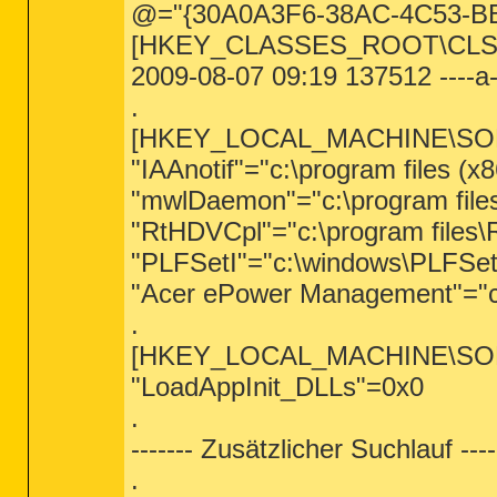
@="{30A0A3F6-38AC-4C53-B
[HKEY_CLASSES_ROOT\CLSID
2009-08-07 09:19 137512 ----a-
.
[HKEY_LOCAL_MACHINE\SOFTW
"IAAnotif"="c:\program files (x
"mwlDaemon"="c:\program file
"RtHDVCpl"="c:\program files
"PLFSetI"="c:\windows\PLFSet
"Acer ePower Management"="c:
.
[HKEY_LOCAL_MACHINE\SOFTW
"LoadAppInit_DLLs"=0x0
.
------- Zusätzlicher Suchlauf ----
.