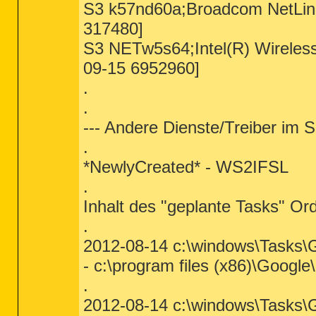
S3 k57nd60a;Broadcom NetLink
317480]
S3 NETw5s64;Intel(R) Wireles
09-15 6952960]
.
.
--- Andere Dienste/Treiber im S
.
*NewlyCreated* - WS2IFSL
.
Inhalt des "geplante Tasks" Or
.
2012-08-14 c:\windows\Tasks
- c:\program files (x86)\Goog
.
2012-08-14 c:\windows\Tasks