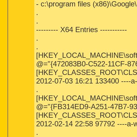
- c:\program files (x86)\Goog
.
.
--------- X64 Entries -----------
.
.
[HKEY_LOCAL_MACHINE\software\
@="{472083B0-C522-11CF-87
[HKEY_CLASSES_ROOT\CLSID
2012-07-03 16:21 133400 ----a
.
[HKEY_LOCAL_MACHINE\software\
@="{FB314ED9-A251-47B7-9
[HKEY_CLASSES_ROOT\CLSID
2012-02-14 22:58 97792 ----a-
.