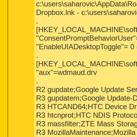
c:\users\saharovic\AppData\R
Dropbox.lnk - c:\users\saharo
.
[HKEY_LOCAL_MACHINE\software
"ConsentPromptBehaviorUser"=
"EnableUIADesktopToggle"= 0 
.
[HKEY_LOCAL_MACHINE\softwar
"aux"=wdmaud.drv
.
R2 gupdate;Google Update Serv
R3 gupdatem;Google Update-Di
R3 HTCAND64;HTC Device Driv
R3 htcnprot;HTC NDIS Protoco
R3 massfilter;ZTE Mass Storag
R3 MozillaMaintenance;Mozilla