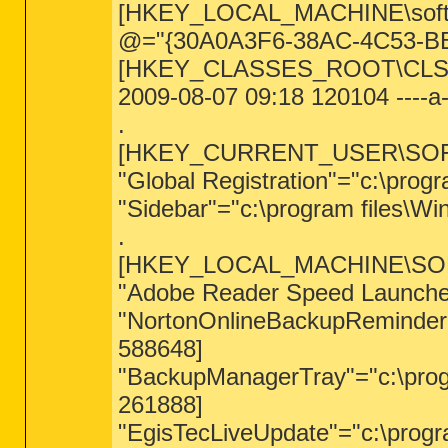
[HKEY_LOCAL_MACHINE\software
@="{30A0A3F6-38AC-4C53-B
[HKEY_CLASSES_ROOT\CLSID
2009-08-07 09:18 120104 ----a-
.
[HKEY_CURRENT_USER\SOFTWA
"Global Registration"="c:\prog
"Sidebar"="c:\program files\W
.
[HKEY_LOCAL_MACHINE\SOFTW
"Adobe Reader Speed Launcher"
"NortonOnlineBackupReminder"=
588648]
"BackupManagerTray"="c:\prog
261888]
"EgisTecLiveUpdate"="c:\progr