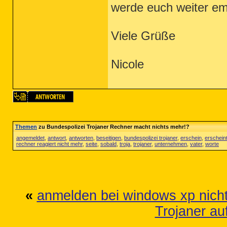
werde euch weiter em
Viele Grüße
Nicole
Themen
zu Bundespolizei Trojaner Rechner macht nichts mehr!?
angemeldet
,
antwort
,
antworten
,
beseitigen
,
bundespolizei trojaner
,
erschein
,
erschein
rechner reagiert nicht mehr
,
seite
,
sobald
,
troja
,
trojaner
,
unternehmen
,
vater
,
worte
«
anmelden bei windows xp nich
Trojaner a