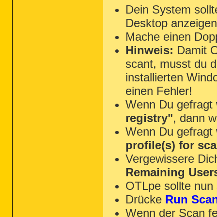
Dein System sol
Desktop anzeigen
Mache einen Dopp
Hinweis:
Damit OT
scant, musst du 
installierten Win
einen Fehler!
Wenn Du gefragt 
registry"
, dann 
Wenn Du gefragt 
profile(s) for sc
Vergewissere Dic
Remaining User
OTLpe sollte nun 
Drücke
Run Sca
Wenn der Scan fer