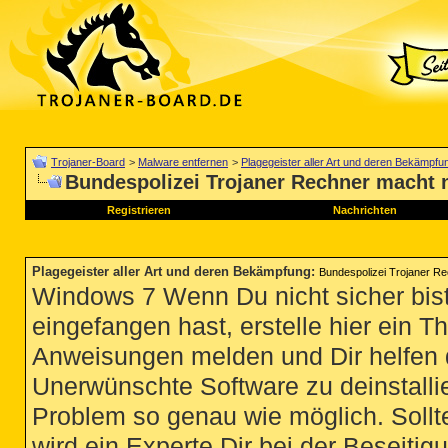
Trojaner-Board
>
Malware entfernen
>
Plagegeister aller Art und deren Bekämpfu
Bundespolizei Trojaner Rechner macht 
Registrieren
Nachrichten
Plagegeister aller Art und deren Bekämpfung
:
Bundespolizei Trojaner Re
Windows 7 Wenn Du nicht sicher bist
eingefangen hast, erstelle hier ein T
Anweisungen melden und Dir helfen 
Unerwünschte Software zu deinstallie
Problem so genau wie möglich. Sollte
wird ein Experte Dir bei der Beseitigu