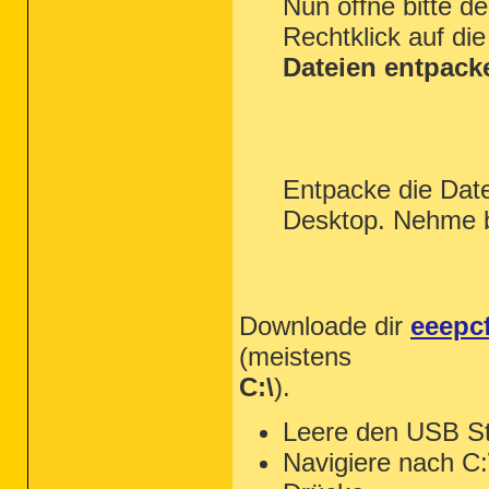
Nun öffne bitte 
Rechtklick auf d
Dateien entpack
Entpacke die Dat
Desktop. Nehme bit
Downloade dir
eeepcf
(meistens
C:\
).
Leere den USB Sti
Navigiere nach C: