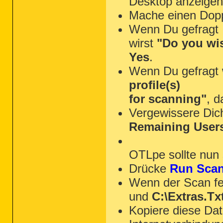
Desktop anzeigen
Mache einen Dopp
Wenn Du gefragt
wirst
"Do you wis
Yes
.
Wenn Du gefragt 
profile(s)
for scanning"
, 
Vergewissere Dic
Remaining User
OTLpe sollte nun 
Drücke
Run Sca
Wenn der Scan fer
und
C:\Extras.Tx
Kopiere diese Da