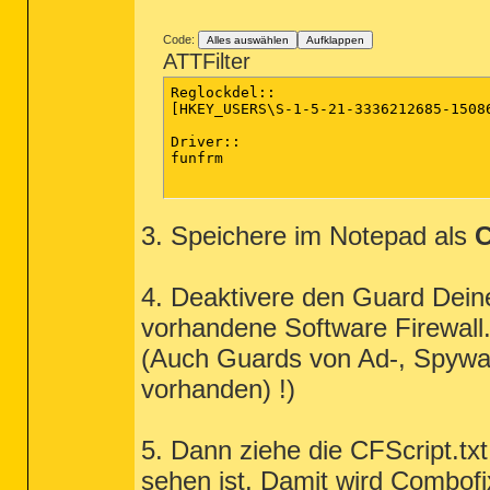
Code:
Alles auswählen
Aufklappen
ATTFilter
Reglockdel::

[HKEY_USERS\S-1-5-21-3336212685-1508
Driver::

funfrm

3. Speichere im Notepad als
C
4. Deaktivere den Guard Dein
vorhandene Software Firewall
(Auch Guards von Ad-, Spyw
vorhanden) !)
5. Dann ziehe die CFScript.txt
sehen ist. Damit wird Combofi