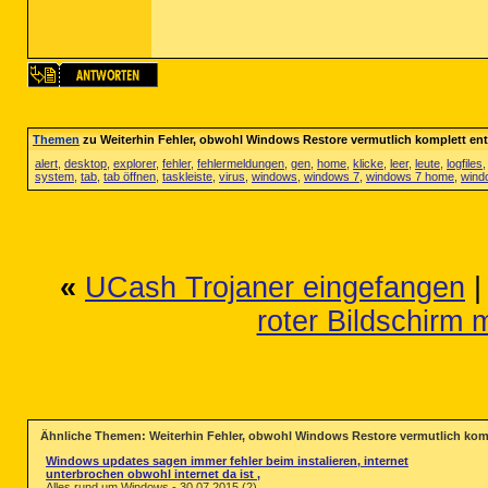
Themen
zu Weiterhin Fehler, obwohl Windows Restore vermutlich komplett ent
alert
,
desktop
,
explorer
,
fehler
,
fehlermeldungen
,
gen
,
home
,
klicke
,
leer
,
leute
,
logfiles
system
,
tab
,
tab öffnen
,
taskleiste
,
virus
,
windows
,
windows 7
,
windows 7 home
,
wind
«
UCash Trojaner eingefangen
roter Bildschirm 
Ähnliche Themen: Weiterhin Fehler, obwohl Windows Restore vermutlich komp
Windows updates sagen immer fehler beim instalieren, internet
unterbrochen obwohl internet da ist ,
Alles rund um Windows - 30.07.2015 (2)