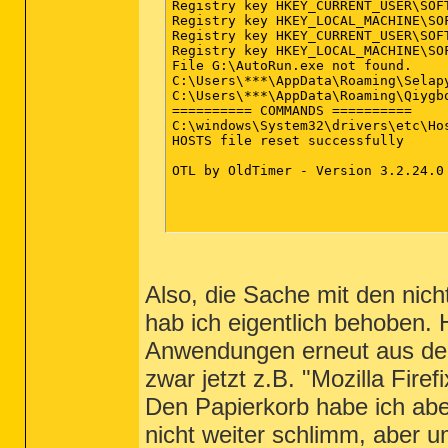
Registry key HKEY_CURRENT_USER\SOF
Registry key HKEY_LOCAL_MACHINE\SO
Registry key HKEY_CURRENT_USER\SOF
Registry key HKEY_LOCAL_MACHINE\SO
File G:\AutoRun.exe not found.

C:\Users\***\AppData\Roaming\Selapy
C:\Users\***\AppData\Roaming\Qiygbo
========== COMMANDS ==========

C:\windows\System32\drivers\etc\Hos
HOSTS file reset successfully

OTL by OldTimer - Version 3.2.24.0 
Also, die Sache mit den nich
hab ich eigentlich behoben.
Anwendungen erneut aus dem
zwar jetzt z.B. "Mozilla Firefi
Den Papierkorb habe ich abe
nicht weiter schlimm, aber u