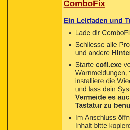
ComboFix
Ein Leitfaden und 
Lade dir ComboF
Schliesse alle Pr
und andere
Hint
Starte
cofi.exe
vo
Warnmeldungen, fü
installiere die Wi
und lass dein Sy
Vermeide es auc
Tastatur zu benu
Im Anschluss öffn
Inhalt bitte kopier