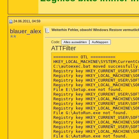
24.06.2011, 04:59
blauer_alex
Weiterhin Fehler, obwohl Windows Restore vermutlic
Code:
Alles auswählen
Aufklappen
ATTFilter
========== OTL ==========

HKEY_LOCAL_MACHINE\SYSTEM\CurrentC
C:\autoexec.bat moved successfully.
Registry key HKEY_CURRENT_USER\SOF
Registry key HKEY_LOCAL_MACHINE\SO
Registry key HKEY_CURRENT_USER\SOF
Registry key HKEY_LOCAL_MACHINE\SO
File E:\Setup.exe not found.

Registry key HKEY_CURRENT_USER\SOF
Registry key HKEY_LOCAL_MACHINE\SO
Registry key HKEY_CURRENT_USER\SOF
Registry key HKEY_LOCAL_MACHINE\SO
File G:\AutoRun.exe not found.

Registry key HKEY_CURRENT_USER\SOF
Registry key HKEY_LOCAL_MACHINE\SO
Registry key HKEY_CURRENT_USER\SOF
Registry key HKEY_LOCAL_MACHINE\SO
File G:\AutoRun.exe not found.
