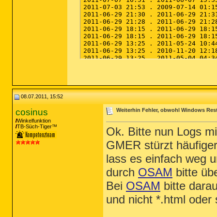
08.07.2011, 15:52
cosinus
Weiterhin Fehler, obwohl Windows Rest
Winkelfunktion
TB-Süch-Tiger™
Ok. Bitte nun Logs m
GMER stürzt häufiger 
lass es einfach weg 
durch
OSAM
bitte üb
Bei
OSAM
bitte dara
und nicht *.html oder