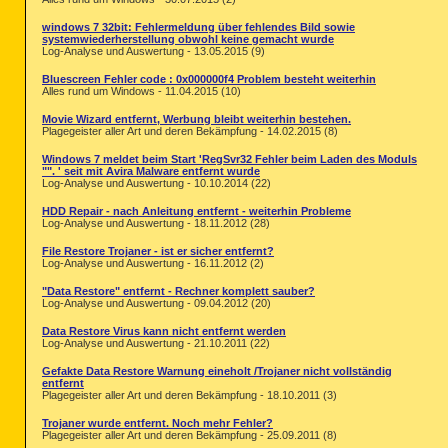
windows 7 32bit: Fehlermeldung über fehlendes Bild sowie
systemwiederherstellung obwohl keine gemacht wurde
Log-Analyse und Auswertung - 13.05.2015 (9)
Bluescreen Fehler code : 0x000000f4 Problem besteht weiterhin
Alles rund um Windows - 11.04.2015 (10)
Movie Wizard entfernt, Werbung bleibt weiterhin bestehen.
Plagegeister aller Art und deren Bekämpfung - 14.02.2015 (8)
Windows 7 meldet beim Start 'RegSvr32 Fehler beim Laden des Moduls
"". ' seit mit Avira Malware entfernt wurde
Log-Analyse und Auswertung - 10.10.2014 (22)
HDD Repair - nach Anleitung entfernt - weiterhin Probleme
Log-Analyse und Auswertung - 18.11.2012 (28)
File Restore Trojaner - ist er sicher entfernt?
Log-Analyse und Auswertung - 16.11.2012 (2)
"Data Restore" entfernt - Rechner komplett sauber?
Log-Analyse und Auswertung - 09.04.2012 (20)
Data Restore Virus kann nicht entfernt werden
Log-Analyse und Auswertung - 21.10.2011 (22)
Gefakte Data Restore Warnung eineholt /Trojaner nicht vollständig
entfernt
Plagegeister aller Art und deren Bekämpfung - 18.10.2011 (3)
Trojaner wurde entfernt. Noch mehr Fehler?
Plagegeister aller Art und deren Bekämpfung - 25.09.2011 (8)