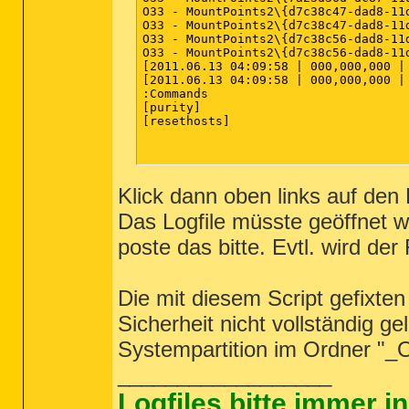
O33 - MountPoints2\{d7c38c47-dad8-11
O33 - MountPoints2\{d7c38c47-dad8-11
O33 - MountPoints2\{d7c38c56-dad8-11
O33 - MountPoints2\{d7c38c56-dad8-11
[2011.06.13 04:09:58 | 000,000,000 |
[2011.06.13 04:09:58 | 000,000,000 |
:Commands

[purity]

[resethosts]

Klick dann oben links auf den
Das Logfile müsste geöffnet w
poste das bitte. Evtl. wird de
Die mit diesem Script gefixte
Sicherheit nicht vollständig ge
Systempartition im Ordner "_OT
__________________
Logfiles bitte immer 