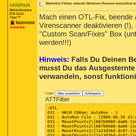
cosinus
Weiterhin Fehler, obwohl Windows Restore vermutlich k
Winkelfunktion
TB-Süch-
Mach einen OTL-Fix, beende a
Tiger™
Virenscanner deaktivieren (!),
"Custom Scan/Fixes" Box (unt
werden!!!)
Hinweis:
Falls Du Deinen B
musst Du das Ausgesternte 
verwandeln, sonst funktionie
Code:
Alles auswählen
Aufklappen
ATTFilter
:OTL

O32 - HKLM CDRom: AutoRun - 1

O32 - AutoRun File - [2009.06.10 23:
O33 - MountPoints2\{687b0688-da06-11
O33 - MountPoints2\{687b0688-da06-11
O33 - MountPoints2\{7a23d36d-dc87-11
O33 - MountPoints2\{7a23d36d-dc87-11