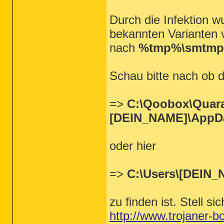
Durch die Infektion w
bekannten Varianten 
nach
%tmp%\smtmp
Schau bitte nach ob 
=>
C:\Qoobox\Quara
[DEIN_NAME]\AppD
oder hier
=>
C:\Users\[DEIN
zu finden ist. Stell s
http://www.trojaner-b