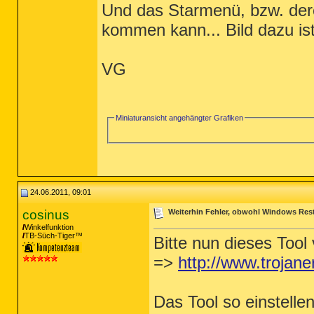
Und das Starmenü, bzw. dere
kommen kann... Bild dazu is
VG
Miniaturansicht angehängter Grafiken
24.06.2011, 09:01
cosinus
Weiterhin Fehler, obwohl Windows Rest
Winkelfunktion
TB-Süch-Tiger™
Bitte nun dieses Too
=>
http://www.trojane
Das Tool so einstelle