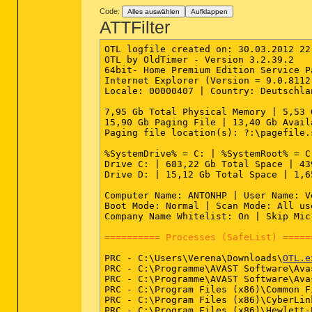
Code:
Alles auswählen
Aufklappen
ATTFilter
OTL logfile created on: 30.03.2012 22
OTL by OldTimer - Version 3.2.39.2   
64bit- Home Premium Edition Service P
Internet Explorer (Version = 9.0.8112.
Locale: 00000407 | Country: Deutschla
7,95 Gb Total Physical Memory | 5,53 
15,90 Gb Paging File | 13,40 Gb Avail
Paging file location(s): ?:\pagefile.
%SystemDrive% = C: | %SystemRoot% = C
Drive C: | 683,22 Gb Total Space | 43
Drive D: | 15,12 Gb Total Space | 1,6
Computer Name: ANTONHP | User Name: V
Boot Mode: Normal | Scan Mode: All us
Company Name Whitelist: On | Skip Mic
========== Processes (SafeList) =====
PRC - C:\Users\Verena\Downloads\
OTL.e
PRC - C:\Programme\AVAST Software\Ava
PRC - C:\Programme\AVAST Software\Ava
PRC - C:\Program Files (x86)\Common F
PRC - C:\Program Files (x86)\CyberLin
PRC - C:\Program Files (x86)\Hewlett-