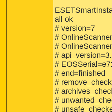
ESETSmartInstal
all ok
# version=7
# OnlineScanner
# OnlineScanner
# api_version=3.
# EOSSerial=e7
# end=finished
# remove_check
# archives_chec
# unwanted_che
# unsafe_check