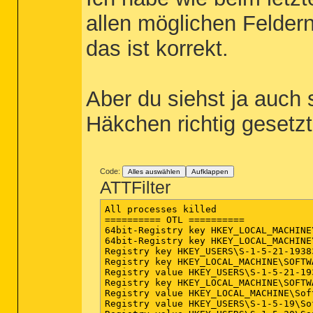
IE - HKLM\SOFTWARE\Microsoft\Internet
IE - HKLM\..\SearchScopes,DefaultScop
allen möglichen Feldern 
IE - HKLM\..\SearchScopes\{00DB204B-7
IE - HKLM\..\SearchScopes\{0633EE93-D
das ist korrekt.
IE - HKLM\..\SearchScopes\{2fa28606-d
IE - HKLM\..\SearchScopes\{b7fca997-d
IE - HKLM\..\SearchScopes\{d43b3890-8
IE - HKLM\..\SearchScopes\{D944BB61-2
Aber du siehst ja auch 
IE - HKU\.DEFAULT\Software\Microsoft\
Häkchen richtig gesetz
IE - HKU\S-1-5-18\Software\Microsoft\
IE - HKU\S-1-5-21-1938355905-31057042
Code:
Alles auswählen
Aufklappen
IE - HKU\S-1-5-21-1938355905-31057042
ATTFilter
IE - HKU\S-1-5-21-1938355905-31057042
IE - HKU\S-1-5-21-1938355905-31057042
All processes killed

IE - HKU\S-1-5-21-1938355905-31057042
========== OTL ==========

IE - HKU\S-1-5-21-1938355905-31057042
64bit-Registry key HKEY_LOCAL_MACHINE
IE - HKU\S-1-5-21-1938355905-31057042
64bit-Registry key HKEY_LOCAL_MACHINE
IE - HKU\S-1-5-21-1938355905-31057042
Registry key HKEY_USERS\S-1-5-21-1938
IE - HKU\S-1-5-21-1938355905-31057042
Registry key HKEY_LOCAL_MACHINE\SOFTW
IE - HKU\S-1-5-21-1938355905-31057042
Registry value HKEY_USERS\S-1-5-21-19
IE - HKU\S-1-5-21-1938355905-31057042
Registry key HKEY_LOCAL_MACHINE\SOFTW
Registry value HKEY_LOCAL_MACHINE\Sof
========== FireFox ==========
Registry value HKEY_USERS\S-1-5-19\So