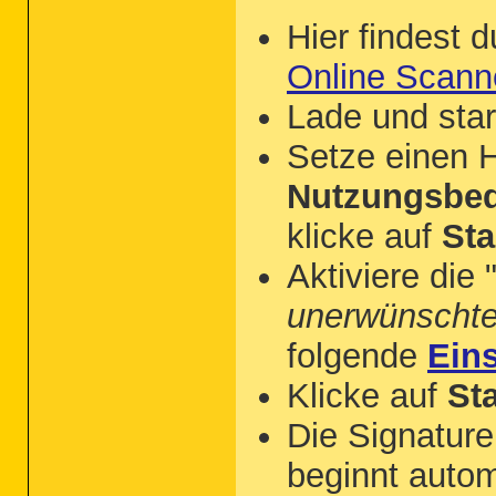
Hier findest d
Online Scann
Lade und sta
Setze einen 
Nutzungsbed
klicke auf
Sta
Aktiviere die 
unerwünscht
folgende
Ein
Klicke auf
St
Die Signatur
beginnt autom