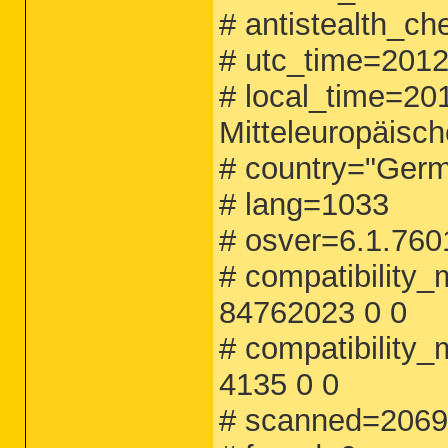
# antistealth_ch
# utc_time=2012
# local_time=20
Mitteleuropäisc
# country="Ger
# lang=1033
# osver=6.1.760
# compatibilit
84762023 0 0
# compatibility
4135 0 0
# scanned=206