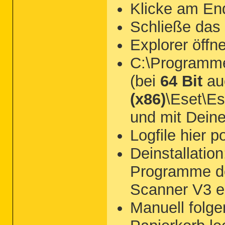
Klicke am En
Schließe das
Explorer öffn
C:\Programme
(bei
64 Bit
au
(x86)
\Eset\Es
und mit Deine
Logfile hier p
Deinstallatio
Programme dei
Scanner V3 e
Manuell folg