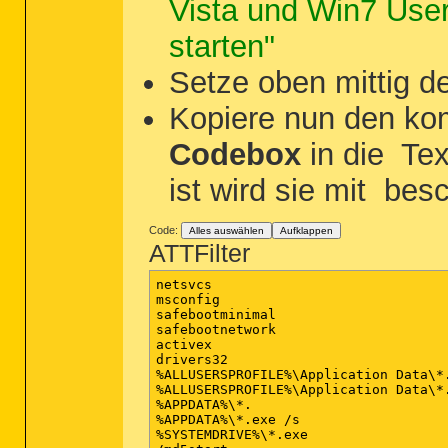
Vista und Win7 User 
starten"
Setze oben mittig 
Kopiere nun den kom
Codebox
in die
Tex
ist wird sie mit
besch
Code:
Alles auswählen
Aufklappen
ATTFilter
netsvcs

msconfig

safebootminimal

safebootnetwork

activex

drivers32

%ALLUSERSPROFILE%\Application Data\*.
%ALLUSERSPROFILE%\Application Data\*.
%APPDATA%\*.

%APPDATA%\*.exe /s

%SYSTEMDRIVE%\*.exe
