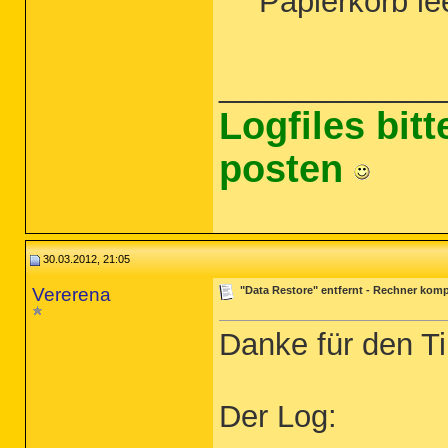
Papierkorb l
_____________
Logfiles bit
posten
30.03.2012, 21:05
Vererena
"Data Restore" entfernt - Rechner komp
Danke für den Ti
Der Log: