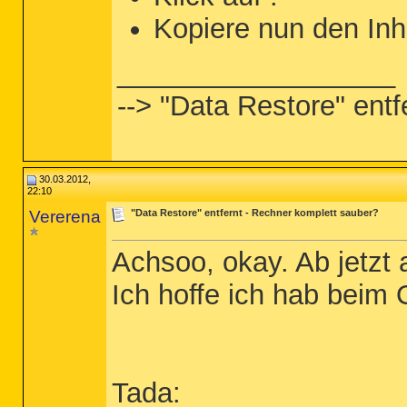
ahcix86s.sys

/md5stop

Kopiere nun den Inh
%systemroot%\system32\drivers\*.sys /
%systemroot%\System32\config\*.sav

%systemroot%\*. /mp /s

__________________
%systemroot%\system32\*.dll /lockedfi
CREATERESTOREPOINT

--> "Data Restore" ent
30.03.2012,
22:10
Vererena
"Data Restore" entfernt - Rechner komplett sauber?
Achsoo, okay. Ab jetzt 
Ich hoffe ich hab beim 
Tada: