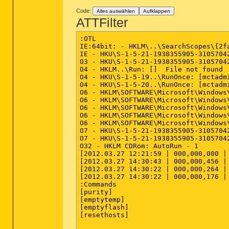
MOD - C:\Program Files (x86)\DivX\Div
Code:
Alles auswählen
Aufklappen
MOD - C:\Program Files (x86)\NETGEAR\
ATTFilter
MOD - C:\Program Files (x86)\NETGEAR\
MOD - C:\Program Files (x86)\Brother\
MOD - C:\Program Files (x86)\NETGEAR\
:OTL

IE:64bit: - HKLM\..\SearchScopes\{2f
IE - HKU\S-1-5-21-1938355905-3105704
========== Win32 Services (SafeList) 
O3 - HKU\S-1-5-21-1938355905-3105704
O4 - HKLM..\Run: []  File not found

SRV:
64bit:
 - (AMD External Events Uti
O4 - HKU\S-1-5-19..\RunOnce: [mctadm
SRV:
64bit:
 - (hpsrv) -- C:\Windows\Sy
O4 - HKU\S-1-5-20..\RunOnce: [mctadm
SRV - (avast! Antivirus) -- C:\Progra
O6 - HKLM\SOFTWARE\Microsoft\Windows
SRV - (FLEXnet Licensing Service) -- 
O6 - HKLM\SOFTWARE\Microsoft\Windows
SRV - (AdobeARMservice) -- C:\Program
O6 - HKLM\SOFTWARE\Microsoft\Windows
SRV - (wlidsvc) -- C:\Programme\Commo
O6 - HKLM\SOFTWARE\Microsoft\Windows
SRV - (STacSV) -- C:\Programme\IDT\WD
O6 - HKLM\SOFTWARE\Microsoft\Windows
SRV - (HPDrvMntSvc.exe) -- C:\Program
O7 - HKU\S-1-5-21-1938355905-3105704
SRV - (hpCMSrv) -- C:\Program Files (
O7 - HKU\S-1-5-21-1938355905-3105704
SRV - (IAStorDataMgrSvc) Intel(R) -- 
O32 - HKLM CDRom: AutoRun - 1

SRV - (UNS) Intel(R) -- C:\Program Fi
[2012.03.27 12:21:59 | 000,000,000 |
SRV - (LMS) Intel(R) -- C:\Program Fi
[2012.03.27 14:30:43 | 000,000,456 |
SRV - (HPWMISVC) -- C:\Program Files 
[2012.03.27 14:30:22 | 000,000,264 |
SRV - (HPClientSvc) -- C:\Programme\H
[2012.03.27 14:30:22 | 000,000,176 |
SRV - (wlcrasvc) -- C:\Programme\Wind
:Commands

SRV - (clr_optimization_v4.0.30319_32
[purity]

SRV - (clr_optimization_v2.0.50727_32
[emptytemp]

SRV - (AESTFilters) -- C:\Programme\I
[emptyflash]

[resethosts]
