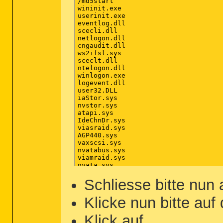
/md5start

wininit.exe

userinit.exe

eventlog.dll

scecli.dll

netlogon.dll

cngaudit.dll

ws2ifsl.sys

sceclt.dll

ntelogon.dll

winlogon.exe

logevent.dll

user32.DLL

iaStor.sys

nvstor.sys

atapi.sys

IdeChnDr.sys

viasraid.sys

AGP440.sys

vaxscsi.sys

nvatabus.sys

viamraid.sys

nvata.sys

nvgts.sys

iastorv.sys

Schliesse bitte nun
ViPrt.sys

eNetHook.dll

Klicke nun bitte auf
ahcix86.sys

KR10N.sys

Klick auf
.
nvstor32.sys
