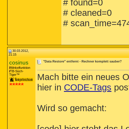
# found=0
# cleaned=0
# scan_time=47
30.03.2012,
21:15
cosinus
"Data Restore" entfernt - Rechner komplett sauber?
Winkelfunktion
TB-Süch-
Mach bitte ein neues O
Tiger™
hier in
CODE-Tags
pos
Wird so gemacht:
[code] hier steht das L