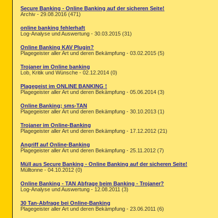
O33 - MountPoints2\{c1fb755b-2796-
Secure Banking - Online Banking auf der sicheren Seite!
O33 - MountPoints2\{c1fb755b-2796-
Archiv - 29.08.2016 (471)
O33 - MountPoints2\{c1fb755b-2796-
O33 - MountPoints2\G\Shell - "" = 
online banking fehlerhaft
Log-Analyse und Auswertung - 30.03.2015 (31)
O33 - MountPoints2\G\Shell\AutoRun
O34 - HKLM BootExecute: (autocheck
Online Banking KAV Plugin?
O35:
64bit:
 - HKLM\..comfile [open]
Plagegeister aller Art und deren Bekämpfung - 03.02.2015 (5)
O35:
64bit:
 - HKLM\..exefile [open]
O35 - HKLM\..comfile [open] -- "%1"
Trojaner im Online banking
O35 - HKLM\..exefile [open] -- "%1"
Lob, Kritik und Wünsche - 02.12.2014 (0)
O37:
64bit:
 - HKLM\...com [@ = comf
O37:
64bit:
 - HKLM\...exe [@ = exef
Plagegeist im ONLINE BANKING !
Plagegeister aller Art und deren Bekämpfung - 05.06.2014 (3)
O37 - HKLM\...com [@ = comfile] --
O37 - HKLM\...exe [@ = exefile] --
Online Banking; sms-TAN
Plagegeister aller Art und deren Bekämpfung - 30.10.2013 (1)
========== Files/Folders - Created
Trojaner im Online-Banking
[2011.03.14 10:51:27 | 000,000,000
Plagegeister aller Art und deren Bekämpfung - 17.12.2012 (21)
[2011.03.14 10:51:16 | 000,000,000
[2011.03.14 10:51:15 | 000,038,224
Angriff auf Online-Banking
Plagegeister aller Art und deren Bekämpfung - 25.11.2012 (7)
[2011.03.14 10:51:14 | 000,000,000
[2011.03.14 10:51:11 | 000,024,152
Müll aus Secure Banking - Online Banking auf der sicheren Seite!
[2011.03.14 10:51:11 | 000,000,000
Mülltonne - 04.10.2012 (0)
[2011.03.09 13:27:16 | 000,000,000
[2011.03.09 13:27:08 | 000,000,000
Online Banking - TAN Abfrage beim Banking - Trojaner?
[2011.03.09 13:27:07 | 000,000,000
Log-Analyse und Auswertung - 12.08.2011 (3)
[2011.03.09 09:25:34 | 001,074,176
[2011.03.09 09:25:33 | 001,540,608
30 Tan-Abfrage bei Online-Banking
Plagegeister aller Art und deren Bekämpfung - 23.06.2011 (6)
[2011.03.09 09:25:33 | 000,902,656
[2011.03.09 09:25:33 | 000,739,840