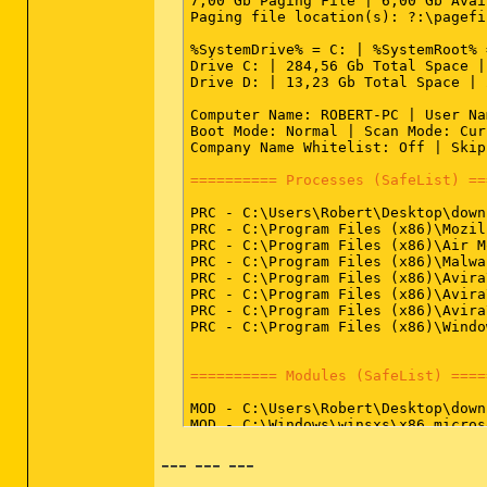
7,00 Gb Paging File | 6,00 Gb Avai
Paging file location(s): ?:\pagefi
%SystemDrive% = C: | %SystemRoot% 
Drive C: | 284,56 Gb Total Space |
Drive D: | 13,23 Gb Total Space | 
Computer Name: ROBERT-PC | User Na
Boot Mode: Normal | Scan Mode: Cur
Company Name Whitelist: Off | Skip
========== Processes (SafeList) ==
PRC - C:\Users\Robert\Desktop\down
PRC - C:\Program Files (x86)\Mozil
PRC - C:\Program Files (x86)\Air M
PRC - C:\Program Files (x86)\Malwa
PRC - C:\Program Files (x86)\Avira
PRC - C:\Program Files (x86)\Avira
PRC - C:\Program Files (x86)\Avira
PRC - C:\Program Files (x86)\Windo
========== Modules (SafeList) ====
MOD - C:\Users\Robert\Desktop\down
MOD - C:\Windows\winsxs\x86_micros
--- --- ---
========== Win32 Services (SafeLis