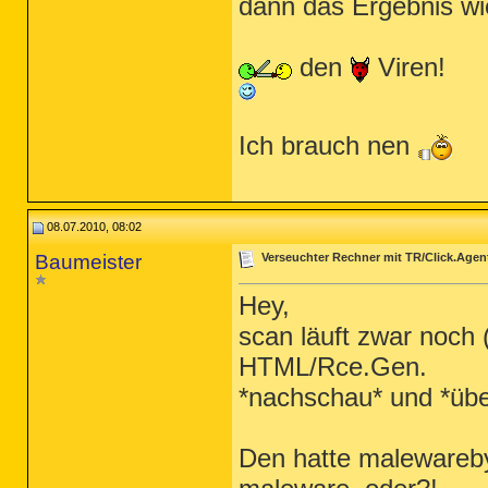
dann das Ergebnis wie
den
Viren!
Ich brauch nen
08.07.2010, 08:02
Baumeister
Verseuchter Rechner mit TR/Click.Agen
Hey,
scan läuft zwar noch
HTML/Rce.Gen.
*nachschau* und *übe
Den hatte malewarebyte