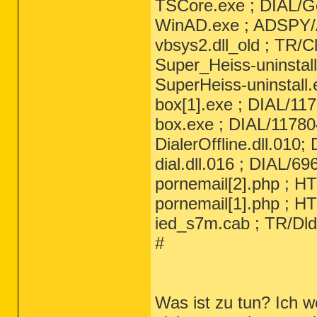
TSCore.exe ; DIAL/G
WinAD.exe ; ADSPY/
vbsys2.dll_old ; TR/C
Super_Heiss-uninstal
SuperHeiss-uninstall.
box[1].exe ; DIAL/11
box.exe ; DIAL/11780
DialerOffline.dll.010
dial.dll.016 ; DIAL/69
pornemail[2].php ; 
pornemail[1].php ; 
ied_s7m.cab ; TR/Dld
#
Was ist zu tun? Ich