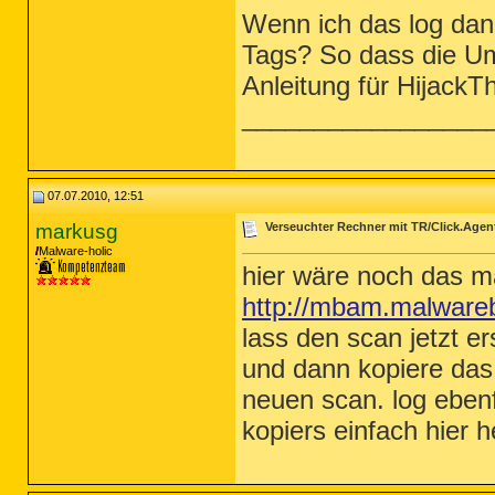
Wenn ich das log dan
Tags? So dass die Um
Anleitung für HijackTh
_________________
07.07.2010, 12:51
markusg
Verseuchter Rechner mit TR/Click.Agen
Malware-holic
hier wäre noch das m
http://mbam.malware
lass den scan jetzt e
und dann kopiere das 
neuen scan. log ebenf
kopiers einfach hier h