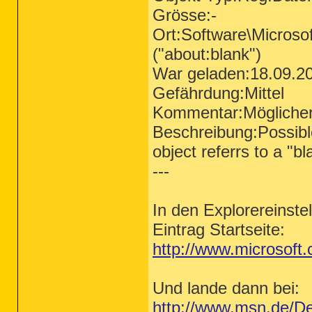
Grösse:-
Ort:Software\Microsof
("about
:blank")
War geladen:18.09.2
Gefährdung:Mittel
Kommentar:Möglicher
Beschreibung:Possible
object referrs to a "bla
---
In den Explorereinste
Eintrag Startseite:
http://www.microsoft.
Und lande dann bei:
http://www.msn.de/De