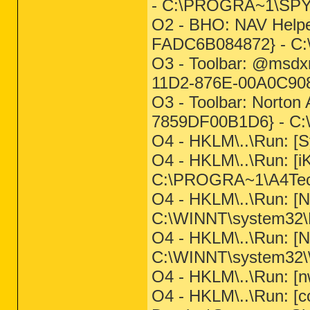
- C:\PROGRA~1\SPY
O2 - BHO: NAV Help
FADC6B084872} - C:\
O3 - Toolbar: @msdx
11D2-876E-00A0C908
O3 - Toolbar: Norto
7859DF00B1D6} - C:\
O4 - HKLM\..\Run: [S
O4 - HKLM\..\Run: [
C:\PROGRA~1\A4Tech
O4 - HKLM\..\Run: [
C:\WINNT\system32\
O4 - HKLM\..\Run: 
C:\WINNT\system32\\
O4 - HKLM\..\Run: [nw
O4 - HKLM\..\Run: 