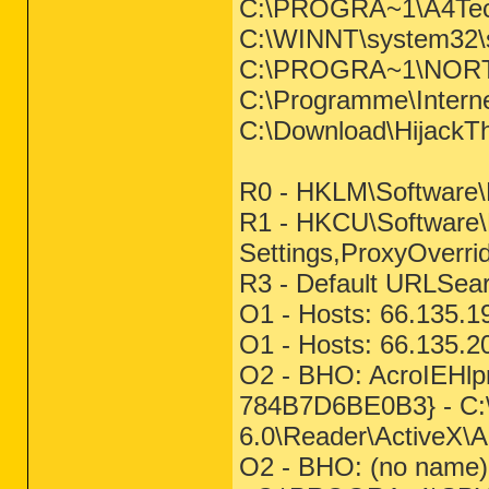
C:\PROGRA~1\A4Tec
C:\WINNT\system32\s
C:\PROGRA~1\NORT
C:\Programme\Inter
C:\Download\HijackT
R0 - HKLM\Software\M
R1 - HKCU\Software\M
Settings,ProxyOverrid
R3 - Default URLSear
O1 - Hosts: 66.135.1
O1 - Hosts: 66.135.2
O2 - BHO: AcroIEHlp
784B7D6BE0B3} - C:
6.0\Reader\ActiveX\A
O2 - BHO: (no name