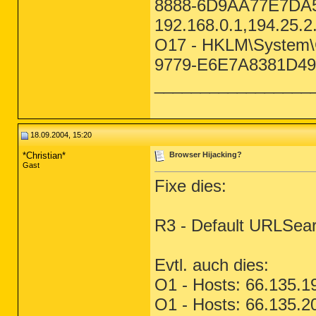
8888-6D9AA77E7DA5
192.168.0.1,194.25.2
O17 - HKLM\System\C
9779-E6E7A8381D49}:
_________________
18.09.2004, 15:20
*Christian*
Browser Hijacking?
Gast
Fixe dies:
R3 - Default URLSear
Evtl. auch dies:
O1 - Hosts: 66.135.1
O1 - Hosts: 66.135.2