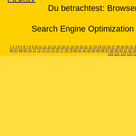
Du betrachtest: Browser
Search Engine Optimization 
1
2
3
4
5
6
7
8
9
10
11
12
13
14
15
16
17
18
19
20
21
22
23
24
25
26
27
28
29
30
31
3
66
67
68
69
70
71
72
73
74
75
76
77
78
79
80
81
82
83
84
85
86
87
88
89
90
91
92
9
120
121
122
123
1