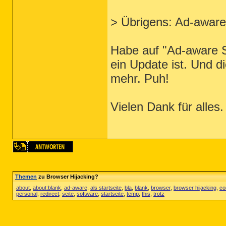
> Übrigens: Ad-aware 
Habe auf "Ad-aware S
ein Update ist. Und d
mehr. Puh!
Vielen Dank für alles. 
Themen
zu Browser Hijacking?
about
,
about:blank
,
ad-aware
,
als startseite
,
bla
,
blank
,
browser
,
browser hijacking
,
co
personal
,
redirect
,
seite
,
software
,
startseite
,
temp
,
this
,
trotz