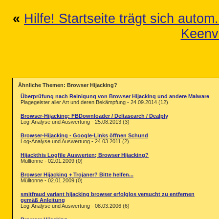
«
Hilfe! Startseite trägt sich autom. 
Keenv
Ähnliche Themen: Browser Hijacking?
Überprüfung nach Reinigung von Browser Hijacking und andere Malware
Plagegeister aller Art und deren Bekämpfung - 24.09.2014 (12)
Browser-Hijacking: FBDownloader / Deltasearch / Dealply
Log-Analyse und Auswertung - 25.08.2013 (3)
Browser-Hijacking - Google-Links öffnen Schund
Log-Analyse und Auswertung - 24.03.2011 (2)
Hijackthis Logfile Auswerten; Browser Hijacking?
Mülltonne - 02.01.2009 (0)
Browser Hijacking + Trojaner? Bitte helfen...
Mülltonne - 02.01.2009 (0)
smitfraud variant hijacking browser erfolglos versucht zu entfernen
gemäß Anleitung
Log-Analyse und Auswertung - 08.03.2006 (6)