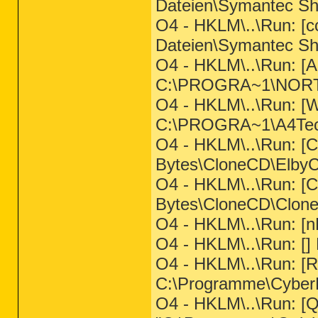
Dateien\Symantec Sh
O4 - HKLM\..\Run: 
Dateien\Symantec Sh
O4 - HKLM\..\Run: [
C:\PROGRA~1\NORT
O4 - HKLM\..\Run: [
C:\PROGRA~1\A4Tec
O4 - HKLM\..\Run: [
Bytes\CloneCD\ElbyC
O4 - HKLM\..\Run: [
Bytes\CloneCD\Clon
O4 - HKLM\..\Run: [nF
O4 - HKLM\..\Run: [
O4 - HKLM\..\Run: [
C:\Programme\Cyber
O4 - HKLM\..\Run: [Q