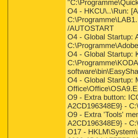
"C:\Programme\QuickT
O4 - HKCU\..\Run: [
C:\Programme\LAB1.D
/AUTOSTART
O4 - Global Startup: 
C:\Programme\Adobe\A
O4 - Global Startup:
C:\Programme\KODA
software\bin\EasySha
O4 - Global Startup: 
Office\Office\OSA9.
O9 - Extra button: I
A2CD196348E9} - C:\
O9 - Extra 'Tools' m
A2CD196348E9} - C:\
O17 - HKLM\System\C