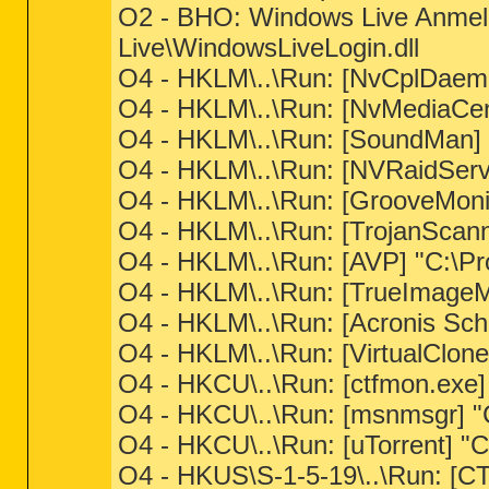
O2 - BHO: Windows Live Anmel
Live\WindowsLiveLogin.dll
O4 - HKLM\..\Run: [NvCplDae
O4 - HKLM\..\Run: [NvMediaCe
O4 - HKLM\..\Run: [SoundMa
O4 - HKLM\..\Run: [NVRaidSer
O4 - HKLM\..\Run: [GrooveMonit
O4 - HKLM\..\Run: [TrojanScan
O4 - HKLM\..\Run: [AVP] "C:\P
O4 - HKLM\..\Run: [TrueImage
O4 - HKLM\..\Run: [Acronis Sc
O4 - HKLM\..\Run: [VirtualClon
O4 - HKCU\..\Run: [ctfmon.ex
O4 - HKCU\..\Run: [msnmsgr] 
O4 - HKCU\..\Run: [uTorrent] "
O4 - HKUS\S-1-5-19\..\Run: