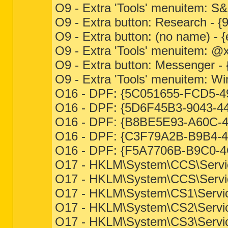
O9 - Extra 'Tools' menuitem:
O9 - Extra button: Research
O9 - Extra button: (no name) 
O9 - Extra 'Tools' menuitem: 
O9 - Extra button: Messenger
O9 - Extra 'Tools' menuitem:
O16 - DPF: {5C051655-FCD5-496
O16 - DPF: {5D6F45B3-9043-4
O16 - DPF: {B8BE5E93-A60C-4D
O16 - DPF: {C3F79A2B-B9B4-4A
O16 - DPF: {F5A7706B-B9C0-4C
O17 - HKLM\System\CCS\Servic
O17 - HKLM\System\CCS\Servi
O17 - HKLM\System\CS1\Servic
O17 - HKLM\System\CS2\Servic
O17 - HKLM\System\CS3\Servic