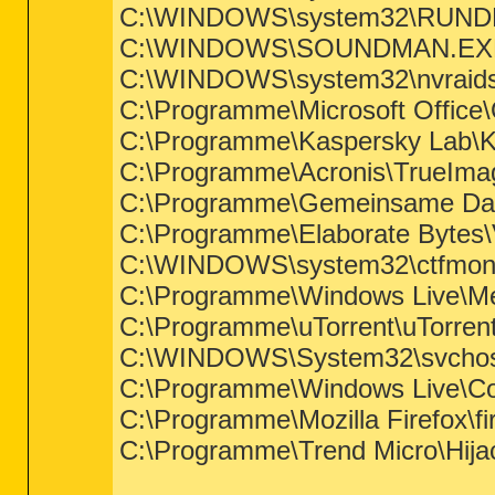
C:\WINDOWS\system32\RUND
C:\WINDOWS\SOUNDMAN.EX
C:\WINDOWS\system32\nvraids
C:\Programme\Microsoft Office\
C:\Programme\Kaspersky Lab\Ka
C:\Programme\Acronis\TrueIm
C:\Programme\Gemeinsame Date
C:\Programme\Elaborate Bytes
C:\WINDOWS\system32\ctfmon
C:\Programme\Windows Live\M
C:\Programme\uTorrent\uTorren
C:\WINDOWS\System32\svchos
C:\Programme\Windows Live\C
C:\Programme\Mozilla Firefox\fi
C:\Programme\Trend Micro\Hijac