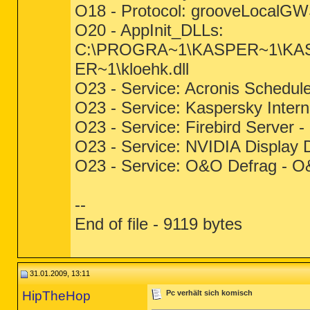
O18 - Protocol: grooveLocalG
O20 - AppInit_DLLs:
C:\PROGRA~1\KASPER~1\KASP
ER~1\kloehk.dll
O23 - Service: Acronis Schedu
O23 - Service: Kaspersky Inter
O23 - Service: Firebird Serve
O23 - Service: NVIDIA Display
O23 - Service: O&O Defrag -
--
End of file - 9119 bytes
31.01.2009, 13:11
HipTheHop
Pc verhält sich komisch