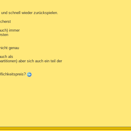
n und schnell wieder zurückspielen.
icherst
auch) immer
rsten
 nicht genau
auch als
artitionen) aber sich auch ein teil der
flichkeitspreis?