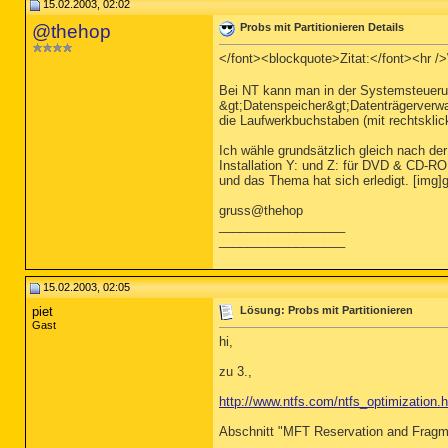
15.02.2003, 02:02
@thehop
Probs mit Partitionieren Details
</font><blockquote>Zitat:</font><hr 
Bei NT kann man in der Systemsteuer
&gt;Datenspeicher&gt;Datenträgerverwa
die Laufwerkbuchstaben (mit rechtsklic
Ich wähle grundsätzlich gleich nach der
Installation Y: und Z: für DVD & CD-R
und das Thema hat sich erledigt. [img]g
gruss@thehop
__________________
__________________
15.02.2003, 02:05
piet
Lösung: Probs mit Partitionieren
Gast
hi,
zu 3.,
http://www.ntfs.com/ntfs_optimization.
Abschnitt "MFT Reservation and Fragm