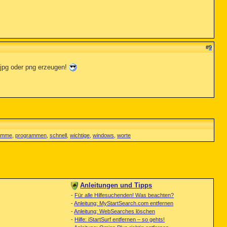
#
9
 jpg oder png erzeugen!
amme
,
programmen
,
schnell
,
wichtige
,
windows
,
worte
Anleitungen und Tipps
-
Für alle Hilfesuchenden! Was beachten?
-
Anleitung: MyStartSearch.com entfernen
-
Anleitung: WebSearches löschen
-
Hilfe: iStartSurf entfernen – so gehts!