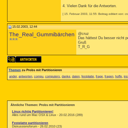
4. Vielen Dank für die Antworten.
[ 15. Februar 2003, 11:55: Beitrag editiert von: cr
15.02.2003, 12:44
The_Real_Gummibärchen
@cruz
Das hättest Du besser nicht p
Gruß
T_R_G
Themen
zu Probs mit Partitionieren
ander
,
antworten
,
compu
,
computers
,
danke
,
daten
,
festplatte
,
frage
,
fragen
,
hoffe
,
ins
Ähnliche Themen: Probs mit Partitionieren
Linux richtig Partitionieren!
Alles rund um Mac OSX & Linux - 20.02.2016 (289)
Festplatte partitionieren
Diskussionsforum - 26.02.2010 (23)