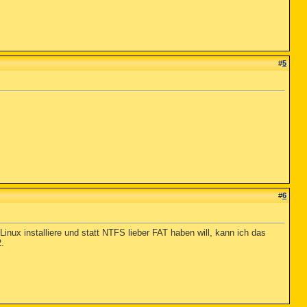
#
5
#
6
inux installiere und statt NTFS lieber FAT haben will, kann ich das
2.