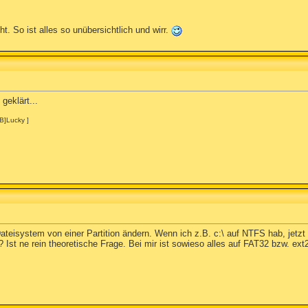
t. So ist alles so unübersichtlich und wirr.
 geklärt...
TB]Lucky ]
teisystem von einer Partition ändern. Wenn ich z.B. c:\ auf NTFS hab, jetzt L
Ist ne rein theoretische Frage. Bei mir ist sowieso alles auf FAT32 bzw. ext