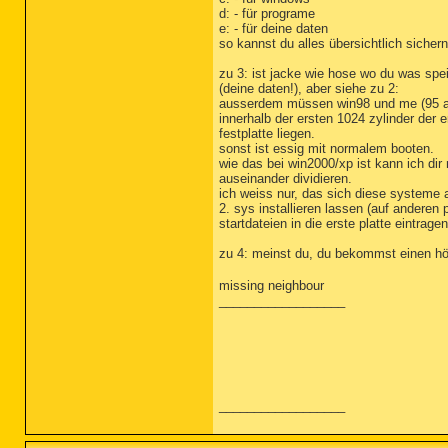
d: - für programe
e: - für deine daten
so kannst du alles übersichtlich sicher
zu 3: ist jacke wie hose wo du was spe
(deine daten!), aber siehe zu 2:
ausserdem müssen win98 und me (95 
innerhalb der ersten 1024 zylinder der e
festplatte liegen.
sonst ist essig mit normalem booten.
wie das bei win2000/xp ist kann ich dir
auseinander dividieren.
ich weiss nur, das sich diese systeme 
2. sys installieren lassen (auf anderen p
startdateien in die erste platte eintragen
zu 4: meinst du, du bekommst einen hö
missing neighbour
__________________
__________________