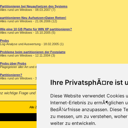
Partitionieren bei Neuaufsetzen des Systems
Alles rund um Windows - 08.03.2007 (7)
partitionieren-Neu Aufsetzen+Daten Retten!
Alles rund um Windows - 21.06.2006 (12)
Wie eine 10 GB Platte für WIN XP partitionieren?
Alles rund um Windows - 15.10.2005 (5)
Probs
Log-Analyse und Auswertung - 18.02.2005 (1)
Probleme beim partitionieren der Festplatte
Alles rund um Windows - 12.11.2004 (3)
Probs über Probs
Plagegeister aller Art und deren Bekämpfung - 20.06.2004 (3)
Partitionieren?
Alles rund um Windows - 31.01.2003 (1)
Ihre PrivatsphÃ¤re ist 
ganz wichtige Frage und hoffe sie wird so schnell wie möglich beantwortet, 
Diese Website verwendet Cookies u
Internet-Erlebnis zu ermÃ¶glichen u
Alle Zeitangaben in WEZ +1. Es ist jetzt
06:48
Uhr.
BedÃ¼rfnisse anzupassen. Diese Te
zu messen, um zu verstehen, wohe
weiter zu entwickeln.
Copyright ©2000-2026, Trojaner-Board