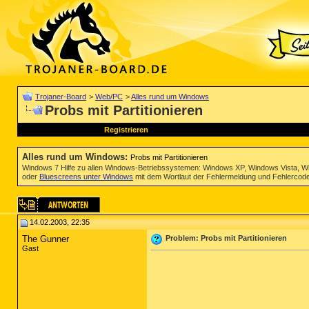
Trojaner-Board
>
Web/PC
>
Alles rund um Windows
Probs mit Partitionieren
Registrieren
Alles rund um Windows
:
Probs mit Partitionieren
Windows 7 Hilfe zu allen Windows-Betriebssystemen: Windows XP, Windows Vista, W
oder
Bluescreens unter Windows
mit dem Wortlaut der Fehlermeldung und Fehlercod
14.02.2003, 22:35
The Gunner
Problem: Probs mit Partitionieren
Gast