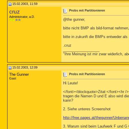
15.02.2003, 11:59
cruz
Probs mit Partitionieren
Administrator, a.D.
@the gunner,
bitte nicht BMP als bild-format nehmen
bitte in zukunft die BMPs entweder al
.cruz
__________________
"Ihre Meinung ist mir zwar widerlich, a
15.02.2003, 12:09
The Gunner
Probs mit Partitionieren
Gast
Hi Leute!
</font><blockquote>Zitat:</font><hr /
tragen die Namen D und E also wird die
kann?
2. Siehe unteres Screenshot
http://free.pages.at/thegunner/Unbena
3. Warum sind beim Laufwerk F und G 6