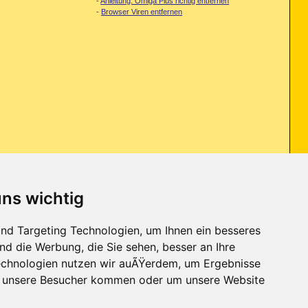
-
Anleitung: Omiga Plus richtig entfernen
-
Browser Viren entfernen
uns wichtig
denn das Überleben meines Computers könnte davon abhängen. Also ich
nd Targeting Technologien, um Ihnen ein besseres
nd die Werbung, die Sie sehen, besser an Ihre
chnologien nutzen wir auÃŸerdem, um Ergebnisse
r unsere Besucher kommen oder um unsere Website
Kontakt
-
Trojaner-Board
-
Archiv
-
Datenschutzerklärung
-
Nach oben