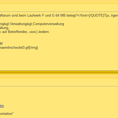
/>Warum sind beim Laufwerk F und G 64 MB belegt?</font>[/QUOTE]Tja, irgen
ung&gt;Verwaltung&gt;Computerverwaltung
ltung,
k auf Betreffendes..usw.) ändern.
OM
raemlins/teufel3.gif[/img]
htm
entation"