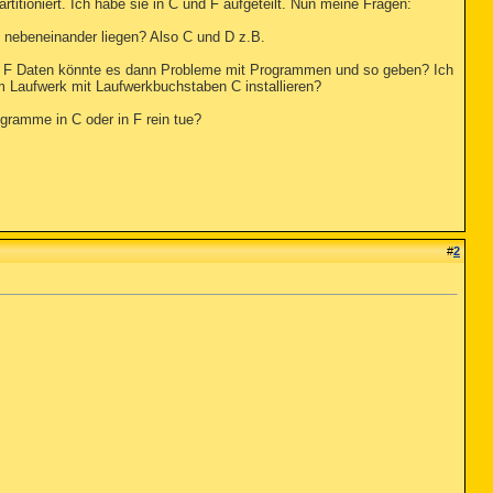
rtitioniert. Ich habe sie in C und F aufgeteilt. Nun meine Fragen:
ht nebeneinander liegen? Also C und D z.B.
f F Daten könnte es dann Probleme mit Programmen und so geben? Ich
 Laufwerk mit Laufwerkbuchstaben C installieren?
gramme in C oder in F rein tue?
#
2