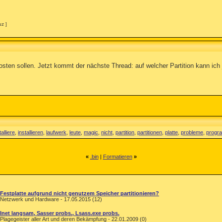
uz ]
osten sollen. Jetzt kommt der nächste Thread: auf welcher Partition kann ich
talliere
,
installieren
,
laufwerk
,
leute
,
magic
,
nicht
,
partition
,
partitionen
,
platte
,
probleme
,
progr
«
.bin
|
Formatieren
»
Festplatte aufgrund nicht genutzem Speicher partitionieren?
Netzwerk und Hardware - 17.05.2015 (12)
Inet langsam, Sasser probs., Lsass.exe probs.
Plagegeister aller Art und deren Bekämpfung - 22.01.2009 (0)