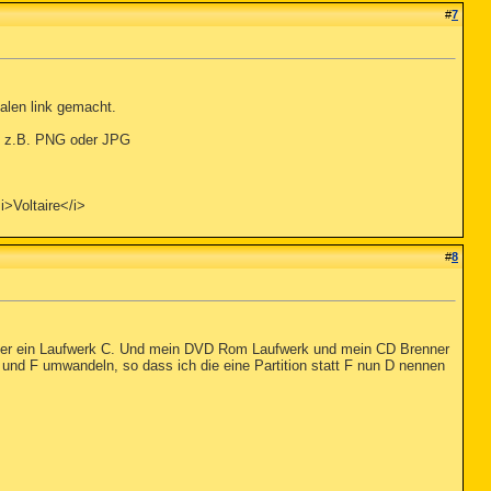
#
7
alen link gemacht.
n, z.B. PNG oder JPG
i>Voltaire</i>
#
8
isher ein Laufwerk C. Und mein DVD Rom Laufwerk und mein CD Brenner
 und F umwandeln, so dass ich die eine Partition statt F nun D nennen