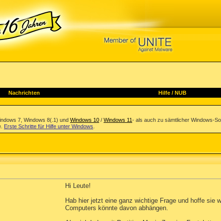
Nachrichten
Hilfe
/
NUB
indows 7, Windows 8(.1) und
Windows 10
/
Windows 11
- als auch zu sämtlicher Windows-So
e.
Erste Schritte für Hilfe unter Windows
.
Hi Leute!
Hab hier jetzt eine ganz wichtige Frage und hoffe sie
Computers könnte davon abhängen.