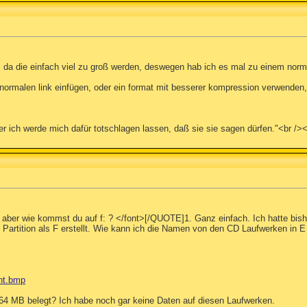
, da die einfach viel zu groß werden, deswegen hab ich es mal zu einem norm
s normalen link einfügen, oder ein format mit besserer kompression verwende
ber ich werde mich dafür totschlagen lassen, daß sie sie sagen dürfen."<br /><
> aber wie kommst du auf f: ? </font>[/QUOTE]1. Ganz einfach. Ich hatte b
 Partition als F erstellt. Wie kann ich die Namen von den CD Laufwerken in E
nnt.bmp
4 MB belegt? Ich habe noch gar keine Daten auf diesen Laufwerken.