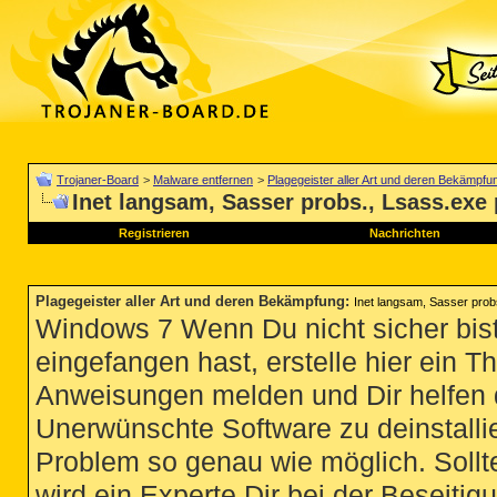
Trojaner-Board
>
Malware entfernen
>
Plagegeister aller Art und deren Bekämpfu
Inet langsam, Sasser probs., Lsass.exe 
Registrieren
Nachrichten
Plagegeister aller Art und deren Bekämpfung
:
Inet langsam, Sasser prob
Windows 7 Wenn Du nicht sicher bist
eingefangen hast, erstelle hier ein T
Anweisungen melden und Dir helfen 
Unerwünschte Software zu deinstallie
Problem so genau wie möglich. Sollte
wird ein Experte Dir bei der Beseitigu