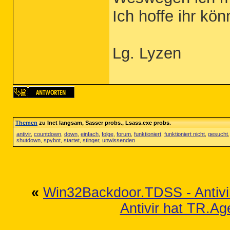
Ich hoffe ihr kö
Lg. Lyzen
Themen
zu Inet langsam, Sasser probs., Lsass.exe probs.
antivir
,
countdown
,
down
,
einfach
,
folge
,
forum
,
funktioniert
,
funktioniert nicht
,
gesucht
shutdown
,
spybot
,
startet
,
stinger
,
unwissenden
«
Win32Backdoor.TDSS - Antivir
Antivir hat TR.A