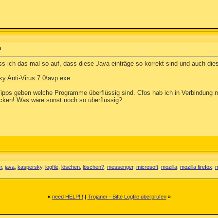
n
s ich das mal so auf, dass diese Java einträge so korrekt sind und auch die
 Anti-Virus 7.0\avp.exe
 Tipps geben welche Programme überflüssig sind. Cfos hab ich in Verbindung m
ocken! Was wäre sonst noch so überflüssig?
r
,
java
,
kaspersky
,
logfile
,
löschen
,
löschen?
,
messenger
,
microsoft
,
mozilla
,
mozilla firefox
,
m
«
need HELP!!!
|
Trojaner - Bitte Logfile überprüfen
»