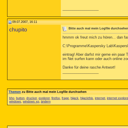
__________________
09.07.2007, 16:11
chupito
Bitte auch mal mein Logfile durchsehe
hmmm ok freut mich zu hören... dan fas
C:\Programme\Kaspersky Lab\Kaspersky
eintrag! Aber darfst mir gerne ein paar
im Net surfen kann oder auch online z
Danke für deine rasche Antwort!
__________________
Themen
zu Bitte auch mal mein Logfile durchsehen
bho
,
button
,
drucker
,
explorer
,
firefox
,
frage
,
hijack
,
hijackthis
,
internet
,
internet explore
windows
,
windows xp
,
ändern