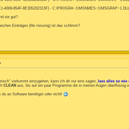
-22C1-4009-854F-8E305202313F} - C:\PROGRA~1\MSNMES~1\MSGRAP~1.DL
nd sie gut?
anchen Einträgen (file missing) ist das schlimm?
n
komisch" vorkommt einzugehen, kann ich dir nur eins sagen,
lass alles so wie 
ch
CLEAN
aus, bis auf ein paar Programme die in meinen Augen überflüssig w
 du an Software benötigst oder nicht!