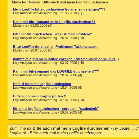
Ähnliche Themen: Bitte auch mal mein Logfile durchsehen
Mein LogFile bitte durchsehen-Trojaner eingefangen???
Log-Analyse und Auswertung - 21.05.2010 (1)
Kann mir bitte jemand mein Logfile durchsehen??
Mülltonne - 03.02.2009 (0)
bitte logfile durchsehen...was ist mein Problem?
Log-Analyse und Auswertung - 26.07.2008 (19)
Bitte LogFile durchsehen,Problemmi Taskmanager...
Mülltonne - 20.07.2008 (0)
könnte mir jmd mein logfile checken? diesmal auch ohne links ;)
Log-Analyse und Auswertung - 03.07.2008 (15)
Kann mir bitte jemand das LOGFILE durchsehen???
Log-Analyse und Auswertung - 20.07.2006 (4)
Hilfe!!! bitte mal logfile durchsehen
Log-Analyse und Auswertung - 18.04.2006 (6)
Bitte auch mein Logfile prüfen !!!
Log-Analyse und Auswertung - 07.07.2005 (14)
bitte mal logfile durchsehen - sorge um "sauberkeit"
Log-Analyse und Auswertung - 16.01.2005 (4)
Zum Thema
Bitte auch mal mein Logfile durchsehen
-
Hy Leute... Ic
Logfile of - Bitte auch mal mein Logfile durchsehen
...