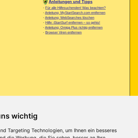
Anleitungen und Tipps
-
Für alle Hilfesuchenden! Was beachten?
-
Anleitung: MyStartSearch.com entfernen
-
Anleitung: WebSearches löschen
-
Hilfe: iStartSurf entfernen – so gehts!
-
Anleitung: Omiga Plus richtig entfernen
-
Browser Viren entfernen
uns wichtig
 und evtl sagen was es zu ändern gäbe oder was überflüssig ist usw.
nd Targeting Technologien, um Ihnen ein besseres
nd die Werbung, die Sie sehen, besser an Ihre