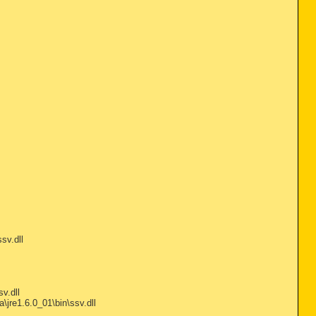
sv.dll
v.dll
re1.6.0_01\bin\ssv.dll
L