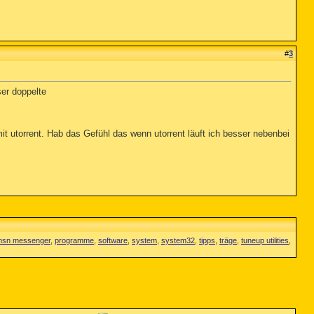
#
3
ser doppelte
it utorrent. Hab das Gefühl das wenn utorrent läuft ich besser nebenbei
sn messenger
,
programme
,
software
,
system
,
system32
,
tipps
,
träge
,
tuneup utilities
,