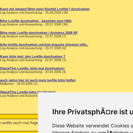
Kann mir jemand Bitte mein Rootkit Logfile? durchsehen
Log-Analyse und Auswertung - 26.09.2009 (18)
Bitte Logfile durchsehen - benötige eure Hilfe
Log-Analyse und Auswertung - 28.07.2008 (36)
Bitte mein Logfile durchsehen / Antivirus 2008 XP
Log-Analyse und Auswertung - 22.07.2008 (7)
bitte logfile durchsehen..wichtig brauche dringent hilfe..
Log-Analyse und Auswertung - 20.07.2008 (6)
Kann bitte jmd. den Logfile durchsehen ?
Log-Analyse und Auswertung - 02.07.2008 (1)
HijackThis Logfile: bitte mal durchsehen!
Log-Analyse und Auswertung - 23.04.2006 (4)
auch ratlos hier ist auch mein logfile bitte helfen
Mülltonne - 30.03.2006 (1)
HijackThis Logfile bitte durchsehen
Log-Analyse und Auswertung - 23.05.2005 (8)
Ihre PrivatsphÃ¤re ist 
h wollte euch mal fragen ob ihr vielleicht mal mein LogFile durchsehen könnt
Diese Website verwendet Cookies u
Internet-Erlebnis zu ermÃ¶glichen u