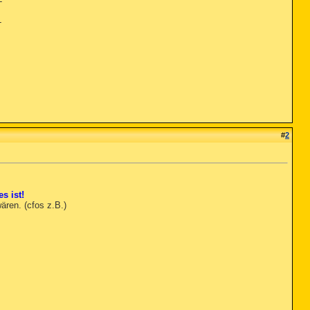
L
#
2
es ist!
ären. (cfos z.B.)