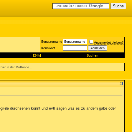
Benutzername
Angemeldet bleiben?
Kennwort
[24h]
Suchen
ier in der Mülltonne...
#
1
 LogFile durchsehen könnt und evtl sagen was es zu ändern gäbe oder