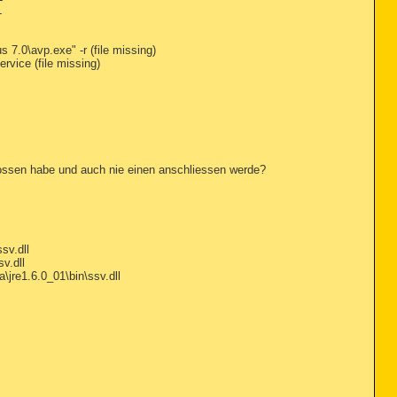
L
7.0\avp.exe" -r (file missing)
vice (file missing)
ssen habe und auch nie einen anschliessen werde?
sv.dll
v.dll
re1.6.0_01\bin\ssv.dll
L