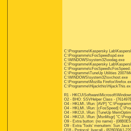
C:\Programme\Kaspersky Lab\Kaspersky
C:\Programme\cFosSpeed\spd.exe
C:\WINDOWS\system32\oodag.exe
C:\Programme\Kaspersky Lab\Kaspersky
C:\Programme\cFosSpeed\cFosSpeed.
C:\Programme\TuneUp Utilities 2007\
C:\WINDOWS\system32\svchost.exe
C:\Programme\Mozilla Firefox\firefox.e
C:\Programme\Hijackthis\HijackThis.ex
R1 - HKCU\Software\Microsoft\Windows\
O2 - BHO: SSVHelper Class - {761497
O4 - HKLM\..\Run: [AVP] "C:\Programm
O4 - HKLM\..\Run: [cFosSpeed] C:\P
O4 - HKCU\..\Run: [TuneUp MemOptimiz
O4 - HKCU\..\Run: [MsnMsgr] "C:\Pr
O9 - Extra button: (no name) - {08B0
O9 - Extra 'Tools' menuitem: Sun Jav
O18 - Protocol: livecall - {828030