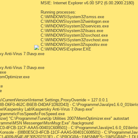
MSIE: Internet Explorer v6.00 SP2 (6.00.2900.2180)
Running processes:
C:\WINDOWS\System32\smss.exe
C:\WINDOWS\system32\winlogon.exe
C:\WINDOWS\system32\services.exe
C:\WINDOWS\system32\lsass.exe
C:\WINDOWS\system32\svchost.exe
C:\WINDOWS\System32\svchost.exe
C:\WINDOWS\system32\spoolsv.exe
C:\WINDOWS\Explorer.EXE
 Anti-Virus 7.0\avp.exe
 Anti-Virus 7.0\avp.exe
exe
MemOptimizer.exe
xe
e
CurrentVersion\Internet Settings,ProxyOverride = 127.0.0.1
BB-D6F0-462C-B6EB-D4DAF1D92D43} - C:\Programme\Java\jre1.6.0_01\bin\s
e\Kaspersky Lab\Kaspersky Anti-Virus 7.0\avp.exe"
rogramme\cFosSpeed\cFosSpeed.exe
er] "C:\Programme\TuneUp Utilities 2007\MemOptimizer.exe" autostart
ogramme\MSN Messenger\MsnMsgr.Exe" /background
E5C0-4FCB-11CF-AAA5-00401C608501} - C:\Programme\Java\jre1.6.0_01\bin\ss
a Konsole - {08B0E5C0-4FCB-11CF-AAA5-00401C608501} - C:\Programme\Java\j
A1-22C1-4009-854F-8E305202313F} - C:\PROGRA~1\MSNMES~1\MSGRAP~1.DL