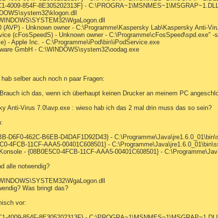
-22C1-4009-854F-8E305202313F} - C:\PROGRA~1\MSNMES~1\MSGRAP~1.DL
INDOWS\system32\klogon.dll
 C:\WINDOWS\SYSTEM32\WgaLogon.dll
0 (AVP) - Unknown owner - C:\Programme\Kaspersky Lab\Kaspersky Anti-Virus 
ice (cFosSpeedS) - Unknown owner - C:\Programme\cFosSpeed\spd.exe" -ser
ce) - Apple Inc. - C:\Programme\iPod\bin\iPodService.exe
ftware GmbH - C:\WINDOWS\system32\oodag.exe
hab selber auch noch n paar Fragen:
auch ich das, wenn ich überhaupt keinen Drucker an meinem PC angeschlo
Anti-Virus 7.0\avp.exe : wieso hab ich das 2 mal drin muss das so sein?
n:
BB-D6F0-462C-B6EB-D4DAF1D92D43} - C:\Programme\Java\jre1.6.0_01\bin\s
E5C0-4FCB-11CF-AAA5-00401C608501} - C:\Programme\Java\jre1.6.0_01\bin\ss
a Konsole - {08B0E5C0-4FCB-11CF-AAA5-00401C608501} - C:\Programme\Java\j
d alle notwendig?
 C:\WINDOWS\SYSTEM32\WgaLogon.dll
wendig? Was bringt das?
isch vor:
A1-22C1-4009-854F-8E305202313F} - C:\PROGRA~1\MSNMES~1\MSGRAP~1.DL