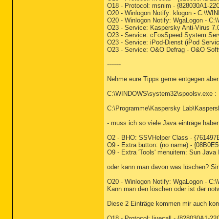
O18 - Protocol: msnim - {828030A1
O20 - Winlogon Notify: klogon - C:\W
O20 - Winlogon Notify: WgaLogon -
O23 - Service: Kaspersky Anti-Virus 7.
O23 - Service: cFosSpeed System Serv
O23 - Service: iPod-Dienst (iPod Servi
O23 - Service: O&O Defrag - O&O So
-------
Nehme eure Tipps gerne entgegen aber 
C:\WINDOWS\system32\spoolsv.exe : Br
C:\Programme\Kaspersky Lab\Kaspersky 
- muss ich so viele Java einträge habe
O2 - BHO: SSVHelper Class - {761497
O9 - Extra button: (no name) - {08B0
O9 - Extra 'Tools' menuitem: Sun Jav
oder kann man davon was löschen? Sin
O20 - Winlogon Notify: WgaLogon -
Kann man den löschen oder ist der not
Diese 2 Einträge kommen mir auch kom
O18 - Protocol: livecall - {828030