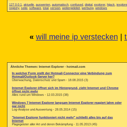
127.0.0.1
,
aktuelle
,
auswerten
,
automatisch
,
confused
,
digital
,
explorer
,
hijack
,
iexplore
registry
,
seite
,
software
,
total
,
version
,
weitergeleitet
,
werbung
,
windows
«
will meine ip verstecken
|
Ähnliche Themen: Internet Explorer - hotmail.com
In welcher Form stellt der Hotmail-Connector eine Verbindung zum
Hotmail/Outlook-Server her?
Überwachung, Datenschutz und Spam - 18.08.2015 (3)
Internet Explorer öffnet sich im Hintergrund, zieht Internet und Chrome
öffnet nicht mehr
Alles rund um Windows - 12.03.2015 (38)
Windows 7 Internet Explorer langsam Internet Explorer reagiert lahm oder
gar nicht
Log-Analyse und Auswertung - 28.05.2014 (15)
"Internet Explorer funktioniert nicht mehr" schließt alles bis auf das
Internet
Plagegeister aller Art und deren Bekämpfung - 11.05.2013 (45)