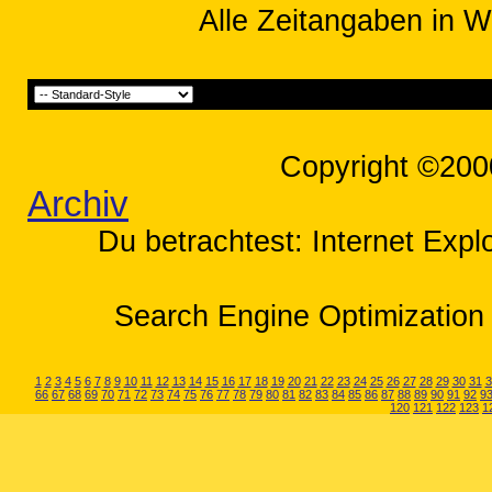
Alle Zeitangaben in W
Copyright ©200
Archiv
Du betrachtest: Internet Expl
Search Engine Optimization 
1
2
3
4
5
6
7
8
9
10
11
12
13
14
15
16
17
18
19
20
21
22
23
24
25
26
27
28
29
30
31
3
66
67
68
69
70
71
72
73
74
75
76
77
78
79
80
81
82
83
84
85
86
87
88
89
90
91
92
9
120
121
122
123
1