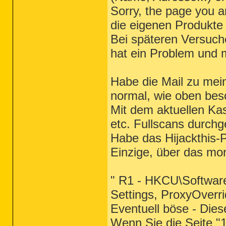
Sorry, the page you a
die eigenen Produkte 
Bei späteren Versuche
hat ein Problem und 
Habe die Mail zu mein
normal, wie oben bes
Mit dem aktuellen Ka
etc. Fullscans durchge
Habe das Hijackthis-P
Einzige, über das mon
" R1 - HKCU\Software
Settings, ProxyOverr
Eventuell böse - Dies
Wenn Sie die Seite "1