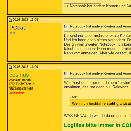
__________________
--> Notebook hat andere Konten und 
20.06.2016, 13:04
PCcat
Notebook hat andere Konten und Anm
Es sind nun aber mehrere lokale Konten
Und ich kann eben nichts verändern. D
Design vom zweiten Notebook, ich kann
falsch eingegeben. Dann muss ich mich
Kennwort anmelden. Aber wie gesagt, da
20.06.2016, 13:09
cosinus
Notebook hat andere Konten und Anm
Winkelfunktion
Was hast du immer mit deinem "ersten"
TB-Süch-Tiger™
erwähnen, das hat doch null Relevanz.
Zitat:
Wenn ich hochfahre steht grundsät
WAS GENAU du wie du da umgestellt kö
__________________
Logfiles bitte immer in C