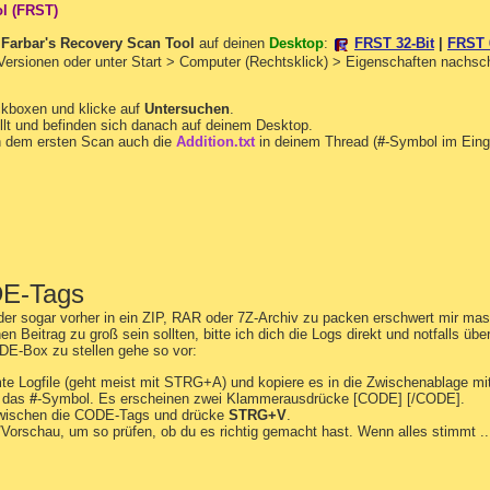
ol (FRST)
n
Farbar's Recovery Scan Tool
auf deinen
Desktop
:
FRST 32-Bit
|
FRST 
 Versionen oder unter Start > Computer (Rechtsklick) > Eigenschaften nachs
ckboxen und klicke auf
Untersuchen
.
llt und befinden sich danach auf deinem Desktop.
 dem ersten Scan auch die
Addition.txt
in deinem Thread (
#
-Symbol im Eing
DE-Tags
er sogar vorher in ein ZIP, RAR oder 7Z-Archiv zu packen erschwert mir mass
n Beitrag zu groß sein sollten, bitte ich dich die Logs direkt und notfalls übe
DE-Box zu stellen gehe so vor:
te Logfile (geht meist mit STRG+A) und kopiere es in die Zwischenablage mi
f das
#
-Symbol. Es erscheinen zwei Klammerausdrücke [CODE] [/CODE].
zwischen die CODE-Tags und drücke
STRG+V
.
t/Vorschau, um so prüfen, ob du es richtig gemacht hast. Wenn alles stimmt ..