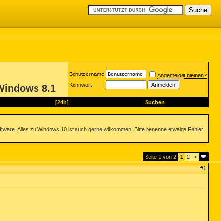
Benutzername
Angemeldet bleiben?
Kennwort
Windows 8.1
[24h]
Suchen
ftware. Alles zu Windows 10 ist auch gerne willkommen. Bitte benenne etwaige Fehler
Seite 1 von 2
1
2
>
#
1