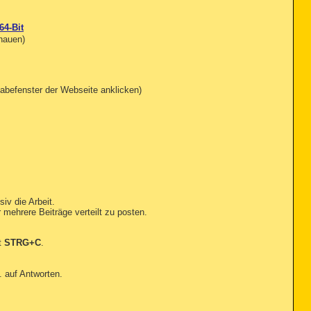
64-Bit
chauen)
abefenster der Webseite anklicken)
iv die Arbeit.
r mehrere Beiträge verteilt zu posten.
t
STRG+C
.
. auf Antworten.