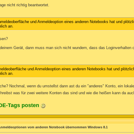
ge nicht richtig beantwortet.
eldeoberfläche und Anmeldeoption eines anderen Notebooks hat und plötzlich 
lich an.
esen?
deinem Gerät, dann muss man sich nicht wundern, dass das Loginverhalten d
ldeoberfläche und Anmeldeoption eines anderen Notebooks hat und plötzlich n
lich an.
che? Nochmal, wenn du umstellst dann ast du ein "anderes" Konto, ein loka
hreibst was für zwei weitere Konten das sind und wie die heißen kann da a
ODE-Tags posten
 Anmeldeoptionen vom anderen Notebook übernommen Windows 8.1