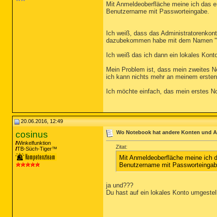
Mit Anmeldeoberfläche meine ich das e
Benutzername mit Passworteingabe.
Ich weiß, dass das Administratorenkonto
dazubekommen habe mit dem Namen "Ad
Ich weiß das ich dann ein lokales Kont
Mein Problem ist, dass mein zweites N
ich kann nichts mehr an meinem ersten
Ich möchte einfach, das mein erstes N
20.06.2016, 12:49
cosinus
Wo Notebook hat andere Konten und 
Winkelfunktion
Zitat:
TB-Süch-Tiger™
Mit Anmeldeoberfläche meine ich 
Benutzername mit Passworteingab
ja und???
Du hast auf ein lokales Konto umgestell