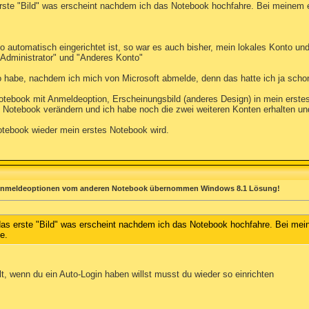
rste "Bild" was erscheint nachdem ich das Notebook hochfahre. Bei meinem
 automatisch eingerichtet ist, so war es auch bisher, mein lokales Konto und
ministrator" und "Anderes Konto"
o habe, nachdem ich mich von Microsoft abmelde, denn das hatte ich ja scho
otebook mit Anmeldeoption, Erscheinungsbild (anderes Design) in mein erstes
 Notebook verändern und ich habe noch die zwei weiteren Konten erhalten u
otebook wieder mein erstes Notebook wird.
Anmeldeoptionen vom anderen Notebook übernommen Windows 8.1 Lösung!
das erste "Bild" was erscheint nachdem ich das Notebook hochfahre. Bei me
e.
t, wenn du ein Auto-Login haben willst musst du wieder so einrichten