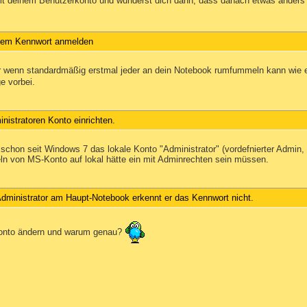
t deinem Benutzerkonto und wunderst dich dann, dass danach etwas anders i
 dem Kennwort anmelden
r wenn standardmäßig erstmal jeder an dein Notebook rumfummeln kann wie 
e vorbei.
nistratoren Konto einrichten.
a schon seit Windows 7 das lokale Konto "Administrator" (vordefnierter Admin
n von MS-Konto auf lokal hätte ein mit Adminrechten sein müssen.
dministrator am Haupt-Notebook erkennt er das Kennwort nicht.
Konto ändern und warum genau?