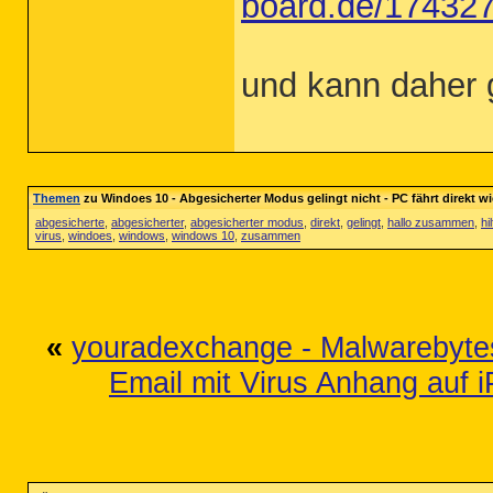
board.de/174327-
und kann daher 
Themen
zu Windoes 10 - Abgesicherter Modus gelingt nicht - PC fährt direkt wi
abgesicherte
,
abgesicherter
,
abgesicherter modus
,
direkt
,
gelingt
,
hallo zusammen
,
hi
virus
,
windoes
,
windows
,
windows 10
,
zusammen
«
youradexchange - Malwarebytes 
Email mit Virus Anhang auf 