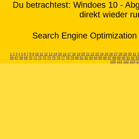
Du betrachtest: Windoes 10 - Abge
direkt wieder ru
Search Engine Optimization 
1
2
3
4
5
6
7
8
9
10
11
12
13
14
15
16
17
18
19
20
21
22
23
24
25
26
27
28
29
30
31
3
66
67
68
69
70
71
72
73
74
75
76
77
78
79
80
81
82
83
84
85
86
87
88
89
90
91
92
9
120
121
122
123
1