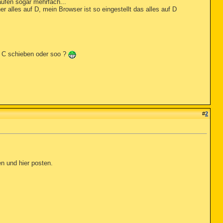
ufen sogar mehrfach...
 alles auf D, mein Browser ist so eingestellt das alles auf D
f C schieben oder soo ?
#
2
en und hier posten.