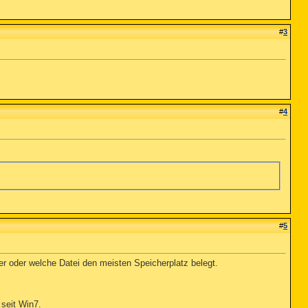
#
3
#
4
#
5
r oder welche Datei den meisten Speicherplatz belegt.
 seit Win7.