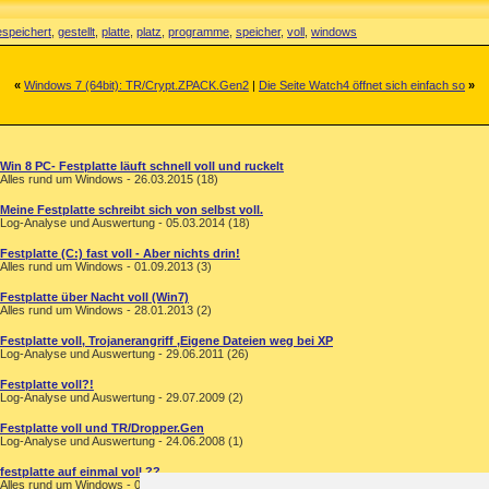
espeichert
,
gestellt
,
platte
,
platz
,
programme
,
speicher
,
voll
,
windows
«
Windows 7 (64bit): TR/Crypt.ZPACK.Gen2
|
Die Seite Watch4 öffnet sich einfach so
»
Win 8 PC- Festplatte läuft schnell voll und ruckelt
Alles rund um Windows - 26.03.2015 (18)
Meine Festplatte schreibt sich von selbst voll.
Log-Analyse und Auswertung - 05.03.2014 (18)
Festplatte (C:) fast voll - Aber nichts drin!
Alles rund um Windows - 01.09.2013 (3)
Festplatte über Nacht voll (Win7)
Alles rund um Windows - 28.01.2013 (2)
Festplatte voll, Trojanerangriff ,Eigene Dateien weg bei XP
Log-Analyse und Auswertung - 29.06.2011 (26)
Festplatte voll?!
Log-Analyse und Auswertung - 29.07.2009 (2)
Festplatte voll und TR/Dropper.Gen
Log-Analyse und Auswertung - 24.06.2008 (1)
festplatte auf einmal voll ??
Alles rund um Windows - 07.04.2005 (11)