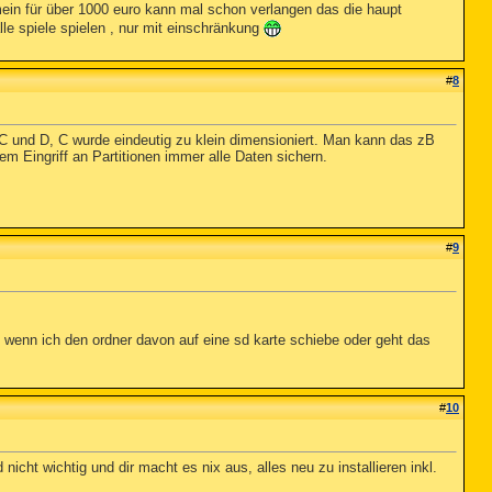
ein für über 1000 euro kann mal schon verlangen das die haupt
alle spiele spielen , nur mit einschränkung
#
8
ion C und D, C wurde eindeutig zu klein dimensioniert. Man kann das zB
em Eingriff an Partitionen immer alle Daten sichern.
#
9
 wenn ich den ordner davon auf eine sd karte schiebe oder geht das
#
10
cht wichtig und dir macht es nix aus, alles neu zu installieren inkl.