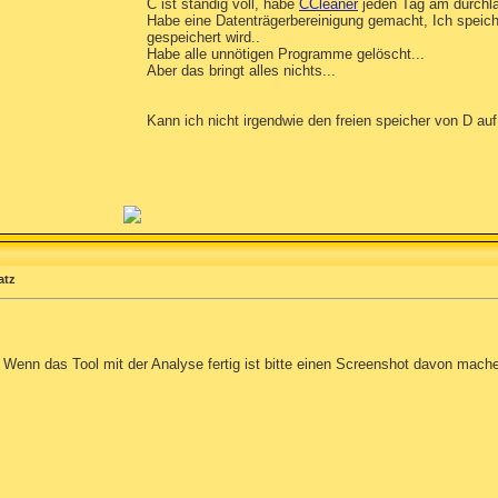
C ist ständig voll, habe
CCleaner
jeden Tag am durchla
Habe eine Datenträgerbereinigung gemacht, Ich speicher
gespeichert wird..
Habe alle unnötigen Programme gelöscht...
Aber das bringt alles nichts...
Kann ich nicht irgendwie den freien speicher von D au
atz
. Wenn das Tool mit der Analyse fertig ist bitte einen Screenshot davon mach