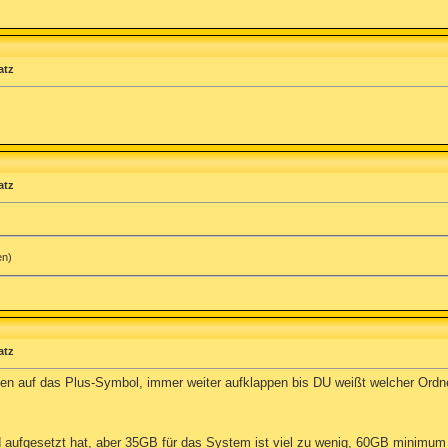
atz
atz
en)
atz
en auf das Plus-Symbol, immer weiter aufklappen bis DU weißt welcher Ordne
und aufgesetzt hat, aber 35GB für das System ist viel zu wenig, 60GB minimum