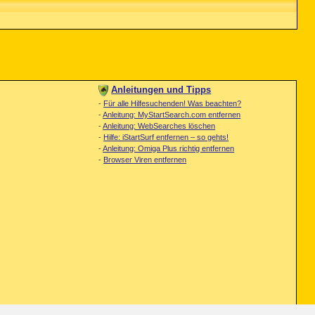
Anleitungen und Tipps
-
Für alle Hilfesuchenden! Was beachten?
-
Anleitung: MyStartSearch.com entfernen
-
Anleitung: WebSearches löschen
-
Hilfe: iStartSurf entfernen – so gehts!
-
Anleitung: Omiga Plus richtig entfernen
-
Browser Viren entfernen