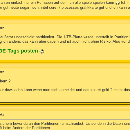
 Jahren einfach nur ein Pc haben auf dem ich alle spiele spielen kann
Ich m
 der gut heute sogar noch, intel core i7 prozessor, grafikkarte gut und ich kann 
atz
 äußerst ungeschickt partitioniert. Die 1-TB-Platte wurde unterteilt in Partit
glich ändern, das kann aber dauern und ist auch nicht ohne Risiko. Also vor d
ODE-Tags posten
atz
chern ?
nur dowloaden kann wenn man sich anmeldet und das kostet geld ? reicht das
atz
ichern bevor du an den Partitionen rumschraubst. Es sei denn die Daten sind ni
t beim Ändern der Partitionen.