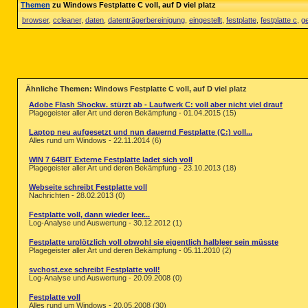
Themen
zu Windows Festplatte C voll, auf D viel platz
browser
,
ccleaner
,
daten
,
datenträgerbereinigung
,
eingestellt
,
festplatte
,
festplatte c
,
g
Ähnliche Themen: Windows Festplatte C voll, auf D viel platz
Adobe Flash Shockw. stürzt ab - Laufwerk C: voll aber nicht viel drauf
Plagegeister aller Art und deren Bekämpfung - 01.04.2015 (15)
Laptop neu aufgesetzt und nun dauernd Festplatte (C:) voll...
Alles rund um Windows - 22.11.2014 (6)
WIN 7 64BIT Externe Festplatte ladet sich voll
Plagegeister aller Art und deren Bekämpfung - 23.10.2013 (18)
Webseite schreibt Festplatte voll
Nachrichten - 28.02.2013 (0)
Festplatte voll, dann wieder leer...
Log-Analyse und Auswertung - 30.12.2012 (1)
Festplatte urplötzlich voll obwohl sie eigentlich halbleer sein müsste
Plagegeister aller Art und deren Bekämpfung - 05.11.2010 (2)
svchost.exe schreibt Festplatte voll!
Log-Analyse und Auswertung - 20.09.2008 (0)
Festplatte voll
Alles rund um Windows - 20.05.2008 (30)