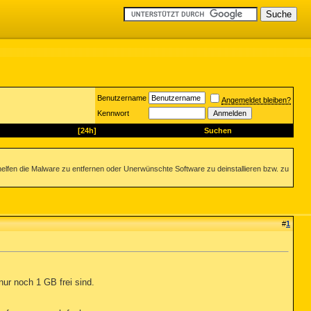
Benutzername
Angemeldet bleiben?
Kennwort
[24h]
Suchen
helfen die Malware zu entfernen oder Unerwünschte Software zu deinstallieren bzw. zu
#
1
nur noch 1 GB frei sind.