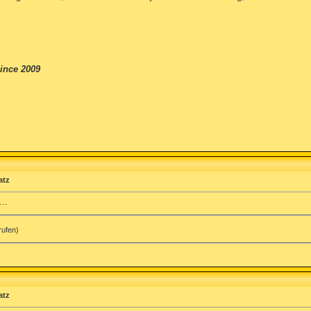
ince 2009
atz
..
rufen)
atz