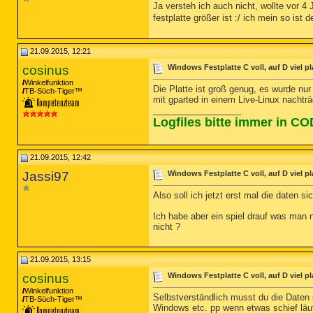
Ja versteh ich auch nicht, wollte vor 4
festplatte größer ist :/ ich mein so ist
21.09.2015, 12:21
cosinus
Windows Festplatte C voll, auf D viel pl
Winkelfunktion
Die Platte ist groß genug, es wurde nur
TB-Süch-Tiger™
mit gparted in einem Live-Linux nachträ
__________________
Logfiles bitte immer in C
21.09.2015, 12:42
Jassi97
Windows Festplatte C voll, auf D viel pl
Also soll ich jetzt erst mal die daten si
Ich habe aber ein spiel drauf was man 
nicht ?
21.09.2015, 13:15
cosinus
Windows Festplatte C voll, auf D viel pl
Winkelfunktion
Selbstverständlich musst du die Daten s
TB-Süch-Tiger™
Windows etc. pp wenn etwas schief läuf