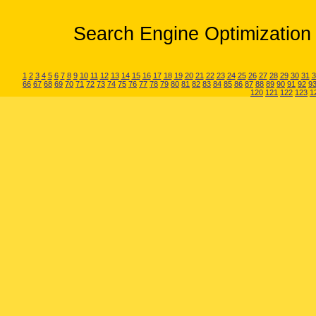
Search Engine Optimization 
1
2
3
4
5
6
7
8
9
10
11
12
13
14
15
16
17
18
19
20
21
22
23
24
25
26
27
28
29
30
31
3
66
67
68
69
70
71
72
73
74
75
76
77
78
79
80
81
82
83
84
85
86
87
88
89
90
91
92
9
120
121
122
123
1