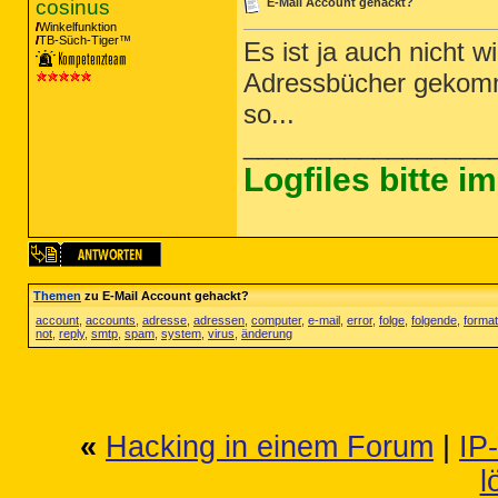
cosinus
E-Mail Account gehackt?
Winkelfunktion
TB-Süch-Tiger™
Es ist ja auch nicht w
Adressbücher gekomm
so...
_________________
Logfiles bitte 
Themen
zu E-Mail Account gehackt?
account
,
accounts
,
adresse
,
adressen
,
computer
,
e-mail
,
error
,
folge
,
folgende
,
format
not
,
reply
,
smtp
,
spam
,
system
,
virus
,
änderung
«
Hacking in einem Forum
|
IP
l