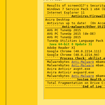
 Results of screen317's Security
==================== One Month C
 Windows 7 Service Pack 1 x64 (U
(If an entry is included in the 
``````````````Antivirus/Firewal
Avira Desktop   

2015-02-06 17:10 - 2015-02-06 17
 Antivirus up to date!  (On Acc
2015-02-06 17:08 - 2015-02-06 17
`````````Anti-malware/Other Uti
2015-02-06 17:03 - 2015-02-06 17
 AVG PC TuneUp 2015  

2015-02-06 16:54 - 2015-02-06 16
 AVG PC TuneUp 2015 (de-DE) 

2015-02-06 16:54 - 2015-02-06 16
 AVG PC TuneUp 2015  

2015-02-06 16:53 - 2015-02-06 16
 TuneUp Utilities Language Pack 
2015-02-06 16:37 - 2015-02-06 17
 Java 64-bit 8 Update 31
2015-02-06 16:36 - 2015-02-06 1
 Adobe Reader XI  

2015-02-06 16:36 - 2015-02-06 16
 Google Chrome (40.0.2214.111) 

2015-02-06 16:36 - 2015-02-06 1
````````Process Check: objlist.
 Malwarebytes 
Anti-Malware
 mbams
 Malwarebytes 
Anti-Malware
 mbam.
 Avira Antivir avgnt.exe 

 Avira Antivir avguard.exe 

 Malwarebytes 
Anti-Malware
`````````````````System Health 
````````````````````End of Log`