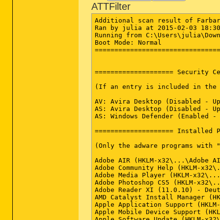
ATTFilter
Additional scan result of Farbar Recovery Scan Tool (x64) Version: 01-02-2015
Ran by julia at 2015-02-03 18:30:10
Running from C:\Users\julia\Downloads
Boot Mode: Normal
==========================================================


==================== Security Center ========================

(If an entry is included in the fixlist, it will be removed.)

AV: Avira Desktop (Disabled - Up to date) {4D041356-F94D-285F-8768-AAE50FA36859}
AS: Avira Desktop (Disabled - Up to date) {F665F2B2-DF77-27D1-BDD8-9197742422E4}
AS: Windows Defender (Enabled - Up to date) {D68DDC3A-831F-4fae-9E44-DA132C1ACF46}

==================== Installed Programs ======================

(Only the adware programs with "hidden" flag could be added to the fixlist to unhide them. The adware programs should be uninstalled manually.)

Adobe AIR (HKLM-x32\...\Adobe AIR) (Version: 1.5.3.9120 - Adobe Systems Inc.)
Adobe Community Help (HKLM-x32\...\chc.4875E02D9FB21EE389F73B8D1702B320485DF8CE.1) (Version: 3.0.0.400 - Adobe Systems Incorporated)
Adobe Media Player (HKLM-x32\...\com.adobe.amp.4875E02D9FB21EE389F73B8D1702B320485DF8CE.1) (Version: 1.8 - Adobe Systems Incorporated)
Adobe Photoshop CS5 (HKLM-x32\...\{15FEDA5F-141C-4127-8D7E-B962D1742728}) (Version: 12.0 - Adobe Systems Incorporated)
Adobe Reader XI (11.0.10) - Deutsch (HKLM-x32\...\{AC76BA86-7AD7-1031-7B44-AB0000000001}) (Version: 11.0.10 - Adobe Systems Incorporated)
AMD Catalyst Install Manager (HKLM\...\{37FCE154-7F59-74F0-3A35-BF503CEB230B}) (Version: 8.0.877.0 - Advanced Micro Devices, Inc.)
Apple Application Support (HKLM-x32\...\{83CAF0DE-8D3B-4C37-A631-2B8F16EC3031}) (Version: 3.1 - Apple Inc.)
Apple Mobile Device Support (HKLM\...\{BDD99690-3541-4619-9D2A-3CDDB3E15F9E}) (Version: 8.0.5.6 - Apple Inc.)
Apple Software Update (HKLM-x32\...\{789A5B64-9DD9-4BA5-915A-F0FC0A1B7BFE}) (Version: 2.1.3.127 - Apple Inc.)
AVG (HKLM\...\AvgZen) (Version: 1.0.445 - AVG Technologies)
AVG PC TuneUp 2015 (de-DE) (x32 Version: 15.0.1001.238 - AVG Technologies) Hidden
AVG PC TuneUp 2015 (HKLM-x32\...\AVG PC TuneUp) (Version: 15.0.1001.238 - AVG Technologies)
AVG PC TuneUp 2015 (x32 Version: 15.0.1001.238 - AVG Technologies) Hidden
AVG Zen (Version: 1.0.445 - AVG Technologies) Hidden
Avira Free Antivirus (HKLM-x32\...\Avira AntiVir Desktop) (Version: 14.0.7.468 - Avira)
Bonjour (HKLM\...\{6E3610B2-430D-4EB0-81E3-2B57E8B9DE8D}) (Version: 3.0.0.10 - Apple Inc.)
Cisco EAP-FAST Module (HKLM-x32\...\{64BF0187-F3D2-498B-99EA-163AF9AE6EC9}) (Version: 2.2.14 - Cisco Systems, Inc.)
Cisco LEAP Module (HKLM-x32\...\{51C7AD07-C3F6-4635-8E8A-231306D810FE}) (Version: 1.0.19 - Cisco Systems, Inc.)
Cisco PEAP Module (HKLM-x32\...\{ED5776D5-59B4-46B7-AF81-5F2D94D7C640}) (Version: 1.1.6 - Cisco Systems, Inc.)
Corsair SSD Toolbox 1.2.0.9 (HKLM-x32\...\{70DE02E8-FBDD-4892-9B21-117DCA1DD553}_is1) (Version: 1.2.0.9 - Corsair)
Dino D-Day (HKLM-x32\...\Steam App 70000) (Version:  - 800 North and Digital Ranch)
FMW 1 (Version: 1.0.308 - AVG Technologies) Hidden
Free YouTube to MP3 Converter version 3.12.54.128 (HKLM-x32\...\Free YouTube to MP3 Converter_is1) (Version: 3.12.54.128 - DVDVideoSoft Ltd.)
Google Chrome (HKLM-x32\...\Google Chrome) (Version: 40.0.2214.93 - Google Inc.)
Google Update Helper (x32 Version: 1.3.25.11 - Google Inc.) Hidden
HP Deskjet 3050A J611 series - Grundlegende Software für das Gerät (HKLM\...\{D8057953-CCF0-48B3-B61D-762C580B2A10}) (Version: 25.0.571.0 - Hewlett-Packard Co.)
HP Deskjet 3050A J611 series Hilfe (HKLM-x32\...\{97DDCAB8-B770-4089-A10F-67568069D78A}) (Version: 140.0.2.2 - Hewlett Packard)
HP Photo Creations (HKLM-x32\...\HP Photo Creations) (Version: 1.0.0.5192 - HP Photo Creations)
HP Update (HKLM-x32\...\{85DF2EED-08BC-46FB-90DA-28B0D0A8E8A8}) (Version: 5.003.000.004 - Hewlett-Packard)
Intel(R) Control Center (HKLM-x32\...\{F8A9085D-4C7A-41a9-8A77-C8998A96C421}) (Version: 1.2.0.1006 - Intel Corporation)
Intel(R) Rapid Storage Technology (HKLM-x32\...\{3E29EE6C-963A-4aae-86C1-DC237C4A49FC}) (Version: 9.5.0.1037 - Intel Corporation)
iTunes (HKLM\...\{2ABBBD91-91E5-4AD7-929A-FE15D1DC0576}) (Version: 12.0.1.26 - Apple Inc.)
LogMeIn Hamac