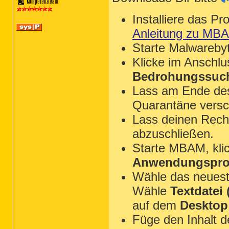
Installiere das P
Anleitung zu MB
Starte Malwareby
Klicke im Anschl
Bedrohungssuch
Lass am Ende des 
Quarantäne versc
Lass deinen Rechn
abzuschließen.
Starte MBAM, kli
Anwendungsprot
Wähle das neues
Wähle
Textdatei (
auf dem
Desktop
Füge den Inhalt 