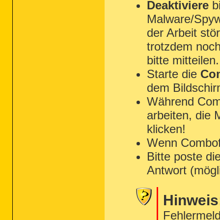
Deaktiviere
bi
Malware/Spyw
der Arbeit st
trotzdem noch
bitte mitteilen.
Starte die
Com
dem Bildschir
Während Combo
arbeiten, die
klicken!
Wenn Combofix 
Bitte poste di
Antwort (mögl
Hinweis
Fehlermeld