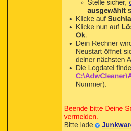
Stelle sicher,
ausgewählt
s
Klicke auf
Suchla
Klicke nun auf
Lö
Ok
.
Dein Rechner wi
Neustart öffnet s
deiner nächsten A
Die Logdatei find
C:\AdwCleaner\A
Nummer).
Beende bitte Deine S
vermeiden.
Bitte lade
Junkwar