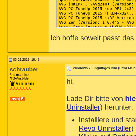
Ich hoffe soweit passt da
03.02.2015, 19:48
schrauber
Windows 7: ungültiges Bild (Error Mel
the machine
TB-Ausbilder
hi,
Lade Dir bitte von
hie
Uninstaller
) herunter.
Installiere und st
Revo Uninstaller
)