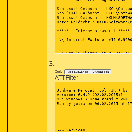
Schlüssel Gelöscht : HKCU\Softwa
Schlüssel Gelöscht : HKCU\Softwa
Schlüssel Gelöscht : HKLM\SOFTWA
Daten Gelöscht : HKCU\Software\M
***** [ Internetbrowser ] *****

-\\ Internet Explorer v11.0.9600
-\\ Google Chrome v40.0.2214.111
3.
*************************

Code:
Alles auswählen
Aufklappen
AdwCleaner[R0].txt - [1308 Bytes
ATTFilter
AdwCleaner[S0].txt - [1230 Bytes
~~~~~~~~~~~~~~~~~~~~~~~~~~~~~~~~
########## EOF - C:\AdwCleaner\A
Junkware Removal Tool (JRT) by T
Version: 6.4.2 (02.02.2015:1)

OS: Windows 7 Home Premium x64

Ran by julia on 06.02.2015 at 17
~~~~~~~~~~~~~~~~~~~~~~~~~~~~~~~~
~~~ Services
