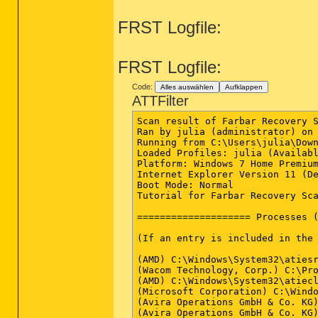
FRST Logfile:
FRST Logfile:
Code:
Alles auswählen
Aufklappen
ATTFilter
Scan result of Farbar Recovery S
Ran by julia (administrator) on 
Running from C:\Users\julia\Down
Loaded Profiles: julia (Availabl
Platform: Windows 7 Home Premium
Internet Explorer Version 11 (De
Boot Mode: Normal

Tutorial for Farbar Recovery Sca
==================== Processes (
(If an entry is included in the 
(AMD) C:\Windows\System32\atiesr
(Wacom Technology, Corp.) C:\Pro
(AMD) C:\Windows\System32\atiecl
(Microsoft Corporation) C:\Windo
(Avira Operations GmbH & Co. KG)
(Avira Operations GmbH & Co. KG)