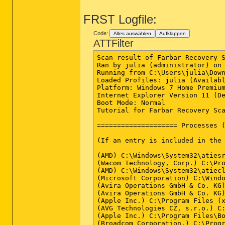
FRST Logfile:
Code:
Alles auswählen
Aufklappen
ATTFilter
Scan result of Farbar Recovery S
Ran by julia (administrator) on 
Running from C:\Users\julia\Down
Loaded Profiles: julia (Availabl
Platform: Windows 7 Home Premium
Internet Explorer Version 11 (De
Boot Mode: Normal

Tutorial for Farbar Recovery Sca
==================== Processes (
(If an entry is included in the 
(AMD) C:\Windows\System32\atiesr
(Wacom Technology, Corp.) C:\Pro
(AMD) C:\Windows\System32\atiecl
(Microsoft Corporation) C:\Windo
(Avira Operations GmbH & Co. KG)
(Avira Operations GmbH & Co. KG)
(Apple Inc.) C:\Program Files (x
(AVG Technologies CZ, s.r.o.) C:
(Apple Inc.) C:\Program Files\Bo
(Broadcom Corporation.) C:\Progr