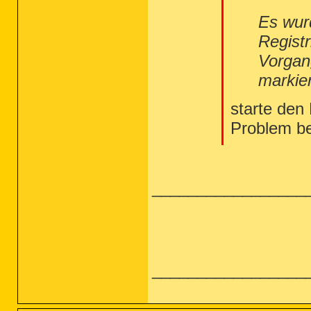
Es wur
Regist
Vorgan
markie
starte den
Problem b
_________________
_________________