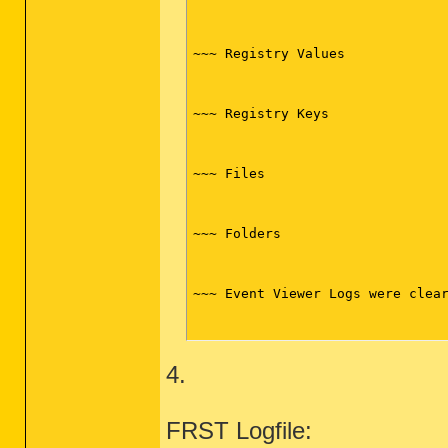
~~~ Registry Values

~~~ Registry Keys

~~~ Files

~~~ Folders

~~~ Event Viewer Logs were clear
4.
~~~~~~~~~~~~~~~~~~~~~~~~~~~~~~~~
Scan was completed on 06.02.2015
End of JRT log

FRST Logfile:
~~~~~~~~~~~~~~~~~~~~~~~~~~~~~~~~