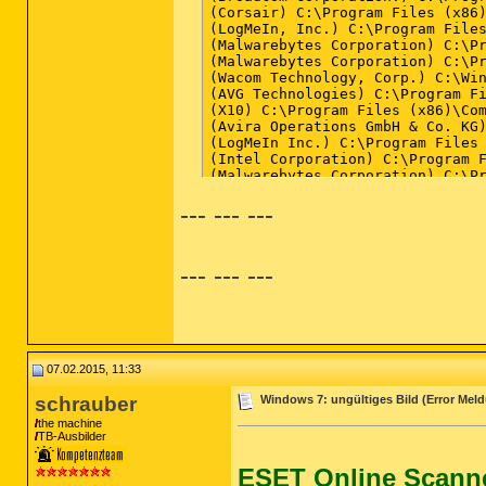
(Corsair) C:\Program Files (x86)
(LogMeIn, Inc.) C:\Program Files
(Malwarebytes Corporation) C:\P
(Malwarebytes Corporation) C:\P
(Wacom Technology, Corp.) C:\Win
(AVG Technologies) C:\Program Fi
(X10) C:\Program Files (x86)\Com
(Avira Operations GmbH & Co. KG)
(LogMeIn Inc.) C:\Program Files 
(Intel Corporation) C:\Program F
(Malwarebytes Corporation) C:\P
(Synaptics Incorporated) C:\Prog
--- --- ---
(Microsoft Corporation) C:\Progr
(Sony) C:\Program Files (x86)\So
(Skype Technologies S.A.) C:\Pro
() C:\Program Files (x86)\Sony\S
--- --- ---
(LogMeIn Inc.) C:\Program Files 
(Avira Operations GmbH & Co. KG)
(Avira Operations GmbH & Co. KG)
(AVG Technologies CZ, s.r.o.) C:
(Microsoft Corporation) C:\Windo
(AVG Technologies) C:\Program Fi
07.02.2015, 11:33
(Wacom Technology, Corp.) C:\Pro
(Avira Operations GmbH & Co. KG)
schrauber
Windows 7: ungültiges Bild (Error Mel
(Google Inc.) C:\Program Files (
(Google Inc.) C:\Program Files (
the machine
(Microsoft Corporation) C:\Progr
TB-Ausbilder
(Synaptics Incorporated) C:\Prog
(Avira Operations GmbH & Co. KG)
ESET Online Scann
(Thisisu) C:\Users\julia\Downloa