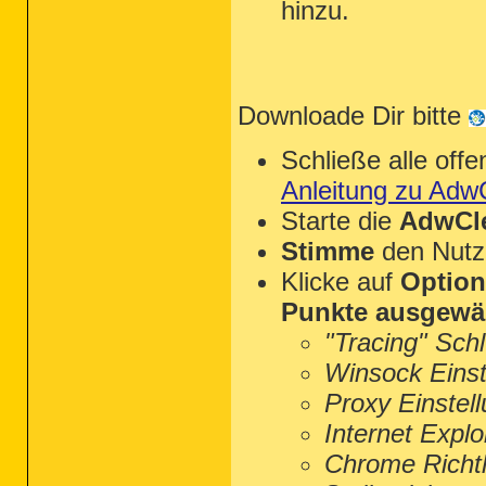
hinzu.
Downloade Dir bitte
Schließe alle of
Anleitung zu Adw
Starte die
AdwCle
Stimme
den Nutz
Klicke auf
Optio
Punkte ausgewä
"Tracing" Sch
Winsock Einst
Proxy Einstel
Internet Explo
Chrome Richtl