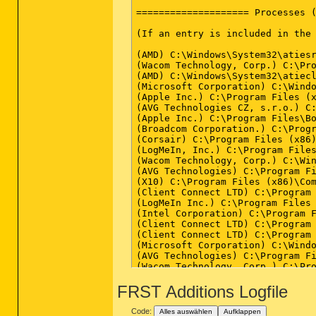
FRST Additions Logfile
Code:
Alles auswählen
Aufklappen