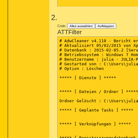
2.
Code:
Alles auswählen
Aufklappen
ATTFilter
# AdwCleaner v4.110 - Bericht er
# Aktualisiert 05/02/2015 von Xp
# Datenbank : 2015-02-05.2 [Serv
# Betriebssystem : Windows 7 Hom
# Benutzername : julia - JULIA-P
# Gestarted von : C:\Users\julia
# Option : Löschen

***** [ Dienste ] *****

***** [ Dateien / Ordner ] *****
Ordner Gelöscht : C:\Users\julia
***** [ Geplante Tasks ] *****

***** [ Verknüpfungen ] *****

***** [ Registrierungsdatenbank 