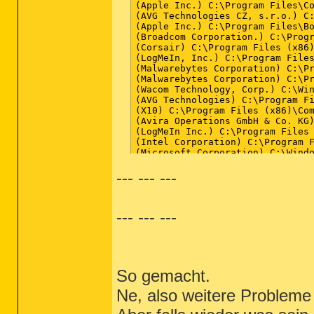
(Apple Inc.) C:\Program Files\Co
(AVG Technologies CZ, s.r.o.) C:
(Apple Inc.) C:\Program Files\Bo
(Broadcom Corporation.) C:\Progr
(Corsair) C:\Program Files (x86)
(LogMeIn, Inc.) C:\Program Files
(Malwarebytes Corporation) C:\P
(Malwarebytes Corporation) C:\P
(Wacom Technology, Corp.) C:\Win
(AVG Technologies) C:\Program Fi
(X10) C:\Program Files (x86)\Com
(Avira Operations GmbH & Co. KG)
(LogMeIn Inc.) C:\Program Files 
(Intel Corporation) C:\Program F
(Microsoft Corporation) C:\Windo
(AVG Technologies) C:\Program Fi
--- --- ---
(Wacom Technology, Corp.) C:\Pro
(Google Inc.) C:\Program Files (
(Synaptics Incorporated) C:\Prog
(Apple Inc.) C:\Program Files\iT
--- --- ---
(Microsoft Corporation) C:\Progr
(Sony) C:\Program Files (x86)\So
(Google Inc.) C:\Program Files (
(Skype Technologies S.A.) C:\Pro
(Microsoft Corporation) C:\Windo
() C:\Program Files (x86)\Sony\S
So gemacht.
(LogMeIn Inc.) C:\Program Files 
(Avira Operations GmbH & Co. KG)
Ne, also weitere Probleme 
(Avira Operations GmbH & Co. KG)
(AVG Technologies CZ, s.r.o.) C: