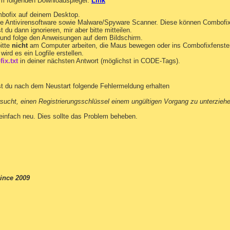
om folgenden Downloadspiegel:
Link
bofix auf deinem Desktop.
ine Antivirensoftware sowie Malware/Spyware Scanner. Diese können Combofi
du dann ignorieren, mir aber bitte mitteilen.
und folge den Anweisungen auf dem Bildschirm.
itte
nicht
am Computer arbeiten, die Maus bewegen oder ins Combofixfenster
wird es ein Logfile erstellen.
ix.txt
in deiner nächsten Antwort (möglichst in CODE-Tags).
st du nach dem Neustart folgende Fehlermeldung erhalten
sucht, einen Registrierungsschlüssel einem ungültigen Vorgang zu unterzieh
einfach neu. Dies sollte das Problem beheben.
ince 2009