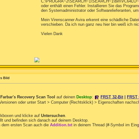
C:\PROGRA~2\SEARCH~1\SEARCH~1\bin\VC64LO~1.DLL 
oder enthält einen Fehler. Installieren Sie das Progra
den Systemadministrator oder Softwarelieferanten, um
Mein Virenscanner Avira erkennt eine schädliche Datei
verschieben. Da ich nun ganz neu hier bin weiß ich nich
Vielen Dank
s Bild
n
Farbar's Recovery Scan Tool
auf deinen
Desktop
:
FRST 32-Bit
|
FRST 
 Versionen oder unter Start > Computer (Rechtsklick) > Eigenschaften nachs
ckboxen und klicke auf
Untersuchen
.
llt und befinden sich danach auf deinem Desktop.
 dem ersten Scan auch die
Addition.txt
in deinem Thread (
#
-Symbol im Eing