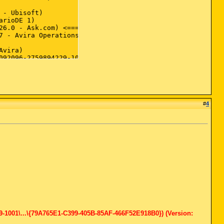
#
4
9-1001\...\{79A765E1-C399-405B-85AF-466F52E918B0}) (Version: