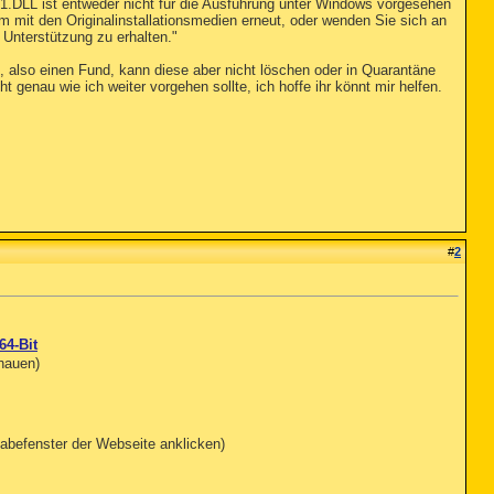
ist entweder nicht für die Ausführung unter Windows vorgesehen
mm mit den Originalinstallationsmedien erneut, oder wenden Sie sich an
 Unterstützung zu erhalten."
, also einen Fund, kann diese aber nicht löschen oder in Quarantäne
t genau wie ich weiter vorgehen sollte, ich hoffe ihr könnt mir helfen.
#
2
64-Bit
chauen)
abefenster der Webseite anklicken)