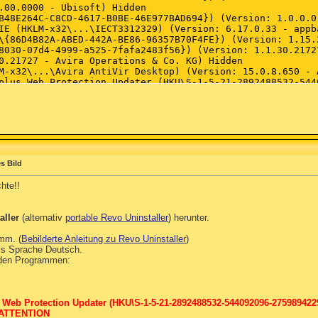
s Bild
hte!!
aller
(alternativ
portable Revo Uninstaller
) herunter.
amm. (
Bebilderte Anleitung zu Revo Uninstaller
)
als Sprache Deutsch.
den Programmen:
 Web Protection Updater (HKU\S-1-5-21-2892488532-544092096-275989422
= ATTENTION