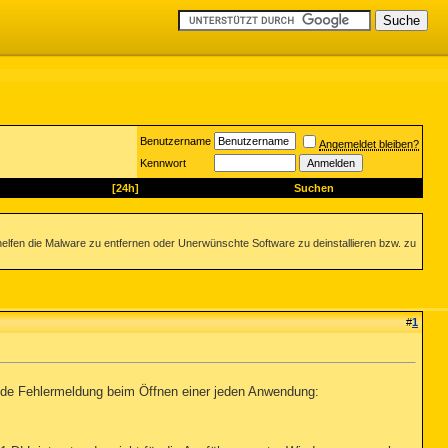
Benutzername
Angemeldet bleiben?
Kennwort
[24h]
Suchen
helfen die Malware zu entfernen oder Unerwünschte Software zu deinstallieren bzw. zu
#
1
gende Fehlermeldung beim Öffnen einer jeden Anwendung: