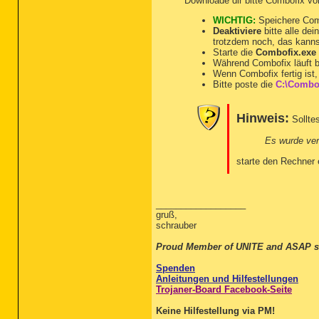
Downloade dir bitte Combofix v
WICHTIG:
Speichere Com
Deaktiviere
bitte alle de
trotzdem noch, das kannst 
Starte die
Combofix.exe
Während Combofix läuft b
Wenn Combofix fertig ist, 
Bitte poste die
C:\Combof
Hinweis:
Sollte
Es wurde ver
starte den Rechner 
__________________
gruß,
schrauber
Proud Member of UNITE and ASAP s
Spenden
Anleitungen und Hilfestellungen
Trojaner-Board Facebook-Seite
Keine Hilfestellung via PM!