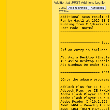
Addition.txt :FRST Additions Logfile:
Code:
Alles auswählen
Aufklappen
ATTFilter
Additional scan result of Farbar Recovery Scan Tool (x64) Version: 11-03-2015
Ran by Gast2 at 2015-03-17 17:52:33
Running from C:\Users\Gast2\Downloads
Boot Mode: Normal
==========================================================


==================== Security Center ========================

(If an entry is included in the fixlist, it will be removed.)

AV: Avira Desktop (Enabled - Up to date) {4D041356-F94D-285F-8768-AAE50FA36859}
AS: Avira Desktop (Enabled - Up to date) {F665F2B2-DF77-27D1-BDD8-9197742422E4}
AS: Windows Defender (Disabled - Up to date) {D68DDC3A-831F-4fae-9E44-DA132C1ACF46}

==================== Installed Programs ======================

(Only the adware programs with "hidden" flag could be added to the fixlist to unhide them. The adware programs should be uninstalled manually.)

Adblock Plus for IE (32-bit and 64-bit) (HKLM\...\{C23EE7CE-C1A3-4F94-A8F0-9E0AC9C6DE6E}) (Version: 1.1 - Eyeo GmbH)
Adblock Plus for IE (HKLM-x32\...\{fd97d1e2-368a-4cd9-af63-8eeff938044a}) (Version: 1.1 - )
Adobe Flash Player 16 ActiveX (HKLM-x32\...\Adobe Flash Player ActiveX) (Version: 16.0.0.305 - Adobe Systems Incorporated)
Adobe Flash Player 16 NPAPI (HKLM-x32\...\Adobe Flash Player NPAPI) (Version: 16.0.0.305 - Adobe Systems Incorporated)
Adobe Reader X (10.1.12) - Deutsch (HKLM-x32\...\{AC76BA86-7AD7-1031-7B44-AA1000000001}) (Version: 10.1.12 - Adobe Systems Incorporated)
ANNO 1404 - Venedig (HKLM-x32\...\{A07B2C21-863B-47AB-AE7E-20BB00BD7D33}) (Version: 2.0.5008.0 - Ubisoft)
ANNO 1404 (HKLM-x32\...\{3D9CF3CA-3AB0-4A82-9853-D7C43FD1D775}) (Version: 1.02.0000 - Ubisoft)
Anno 1404 (x32 Version: 1.00.0000 - Ubisoft) Hidden
ANNO 2070 (HKLM-x32\...\{B48E264C-C8CD-4617-B0BE-46E977BAD694}) (Version: 1.0.0.0 - Ubisoft)
appbarioDE 1 Toolbar for IE (HKLM-x32\...\IECT3312329) (Version: 6.17.0.33 - appbarioDE 1)
Ask Toolbar (HKLM-x32\...\{86D4B82A-ABED-442A-BE86-96357B70F4FE}) (Version: 1.15.26.0 - Ask.com) <==== ATTENTION
Avira (HKLM-x32\...\{bd538030-07d4-4999-a525-7fafa2483f56}) (Version: 1.1.30.21727 - Avira Operations & Co. KG)
Avira (x32 Version: 1.1.30.21727 - Avira Operations & Co. KG) Hidden
Avira Free Antivirus (HKLM-x32\...\Avira AntiVir Desktop) (Version: 15.0.8.650 - Avira)
Avira SearchFree Toolbar plus Web Protection Updater (HKU\S-1-5-21-2892488532-544092096-2759894229-1001\...\{79A765E1-C399-405B-85AF-466F52E918B0}) (Version: 1.2.4.37949 - Ask.com) <==== ATTENTION
CCleaner (HKLM\...\CCleaner) (Version: 3.18 - Piriform)
Cisco Systems VPN Client 5.0.07.0440 (HKLM\...\{5FDC06BF-3D3D-4367-8FFB-4FAFCB61972D}) (Version: 5.0.7 - Cisco Systems, Inc.)
concept/design onlineTV 8 (HKLM-x32\...\{D2AC7034-15AC-4F62-85BD-1E48021E45D6}_is1) (Version: 8.2.0.1 - concept/design GmbH)
Dropbox (HKU\S-1-5-21-2892488532-544092096-2759894229-1001\...\Dropbox) (Version: 3.2.9 - Dropbox, Inc.)
Free FLV Converter V 7.4.0 (HKLM-x32\...\Free FLV Converter_is1) (Version: 7.4.0.0 - Koyote Soft)
GameSpy Arcade (HKLM-x32\...\GameSpy Arcade) (Version:  - )
GIMP 2.8.0 (HKLM\...\GIMP-2_is1) (Version: 2.8.0 - The GIMP Team)
Java 8 Update 31 (HKLM-x32\...\{26A24AE4-039D-4CA4-87B4-2F83218031F0}) (Version: 8.0.310 - Oracle Corporation)
McAfee Security Scan Plus (HKLM\...\McAfee Security Scan) (Version: 3.8.150.1 - McAfee, Inc.)
Microsoft .NET Framewor