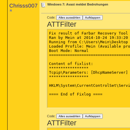
Chrisss007
Windows 7: Avast meldet Bedrohungen
Code:
Alles auswählen
Aufklappen
ATTFilter
Fix result of Farbar Recovery Tool 
Ran by Mein at 2014-10-24 19:33:20 
Running from C:\Users\Mein\Desktop

Loaded Profile: Mein (Available pro
Boot Mode: Normal

===================================
Content of fixlist:

*****************

Tcpip\Parameters: [DhcpNameServer] 
*****************

HKLM\System\CurrentControlSet\Servi
==== End of Fixlog ====

Code:
Alles auswählen
Aufklappen
ATTFilter