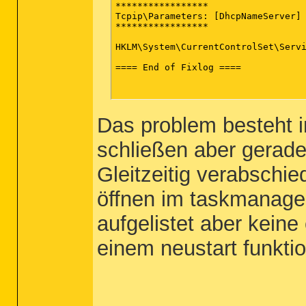
*****************

Tcpip\Parameters: [DhcpNameServer] 
*****************

HKLM\System\CurrentControlSet\Servi
==== End of Fixlog ====

Das problem besteht 
schließen aber gerade
Gleitzeitig verabschie
öffnen im taskmanage
aufgelistet aber kein
einem neustart funktio