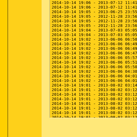
==================== Services (Whit
(If an entry is included in the fix
R2 avast! Antivirus; C:\Program Fil
R2 MBAMScheduler; C:\Program Files
R2 MBAMService; C:\Program Files (
R2 PassThru Service; C:\Program Fil
R2 VIAKaraokeService; C:\Windows\sy
==================== Drivers (White
(If an entry is included in the fix
R2 aswHwid; C:\Windows\system32\dri
R2 aswMonFlt; C:\Windows\system32\d
R1 aswRdr; C:\Windows\system32\driv
R0 aswRvrt; C:\Windows\System32\Dri
R1 aswSnx; C:\Windows\system32\driv
R1 aswSP; C:\Windows\system32\drive
R2 aswStm; C:\Windows\system32\driv
R0 aswVmm; C:\Windows\System32\Driv
R1 dtsoftbus01; C:\Windows\System32
S3 HtcVCom32; C:\Windows\System32\D
R3 MBAMProtector; C:\Windows\system
R3 MBAMSwissArmy; C:\Windows\system
R3 MBAMWebAccessControl; C:\Windows
R1 Serial; C:\Windows\System32\DRIV
S3 Synth3dVsc; System32\drivers\syn