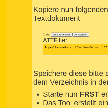
Kopiere nun folgenden
Textdokument
Code:
Alles auswählen
Aufklappen
ATTFilter
Tcpip\Parameters: [DhcpNameServer] 37.
Speichere diese bitte 
dem Verzeichnis in de
Starte nun
FRST
er
Das Tool erstellt ei