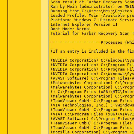
Scan result of Farbar Recovery Scan
Ran by Mein (administrator) on MEIN
Running from C:\Users\Mein\Desktop

Loaded Profile: Mein (Available pro
Platform: Windows 7 Ultimate Servic
Internet Explorer Version 11

Boot Mode: Normal

Tutorial for Farbar Recovery Scan T
==================== Processes (Whi
(If an entry is included in the fix
(NVIDIA Corporation) C:\Windows\Sys
(NVIDIA Corporation) C:\Program Fil
(NVIDIA Corporation) C:\Program Fil
(NVIDIA Corporation) C:\Windows\Sys
(AVAST Software) C:\Program Files\A
(Malwarebytes Corporation) C:\Prog
(Malwarebytes Corporation) C:\Prog
() C:\Program Files (x86)\HTC\Inter
(Malwarebytes Corporation) C:\Prog
(TeamViewer GmbH) C:\Program Files 
(VIA Technologies, Inc.) C:\Windows
(TeamViewer GmbH) C:\Program Files 
(VIA) C:\Program Files (x86)\VIA\VI
(AVAST Software) C:\Program Files\A
(TeamViewer GmbH) C:\Program Files 
(TeamViewer GmbH) C:\Program Files 
(Mozilla Corporation) C:\Program Fi