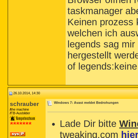
taskmanager abe
Keinen prozess 
welchen ich ausw
legends sag mir
hergestellt wer
of legends:keine
26.10.2014, 14:30
schrauber
Windows 7: Avast meldet Bedrohungen
the machine
TB-Ausbilder
Lade Dir bitte
Wind
tweaking.com
hie