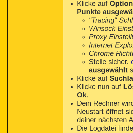
Klicke auf
Optio
Punkte ausgewä
"Tracing" Sch
Winsock Einst
Proxy Einstel
Internet Explo
Chrome Richtl
Stelle sicher,
ausgewählt
s
Klicke auf
Suchla
Klicke nun auf
Lö
Ok
.
Dein Rechner wi
Neustart öffnet s
deiner nächsten A
Die Logdatei find