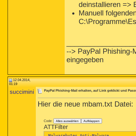
deinstallieren =>
Manuell folgende
C:\Programme\Es
_________________
--> PayPal Phishing-M
eingegeben
12.04.2014,
01:19
succimini
PayPal Phishing-Mail erhalten, auf Link geklickt und Pa
Hier die neue mbam.txt Datei:
Code:
Alles auswählen
Aufklappen
ATTFilter
Malwarebytes Anti-Malware