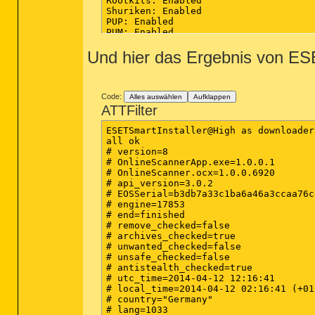
Rootkits: Enabled

Shuriken: Enabled

PUP: Enabled

PUM: Enabled

Und hier das Ergebnis von ES
Processes: 0

(No malicious items detected)

Modules: 0

(No malicious items detected)

Code:
Alles auswählen
Aufklappen
ATTFilter
Registry Keys: 0

(No malicious items detected)

ESETSmartInstaller@High as downloader 
all ok

Registry Values: 0

# version=8

(No malicious items detected)

# OnlineScannerApp.exe=1.0.0.1

# OnlineScanner.ocx=1.0.0.6920

Registry Data: 0

# api_version=3.0.2

(No malicious items detected)

# EOSSerial=b3db7a33c1ba6a46a3ccaa76c
# engine=17853

Folders: 0

# end=finished

(No malicious items detected)

# remove_checked=false

# archives_checked=true

Files: 0

# unwanted_checked=false

(No malicious items detected)

# unsafe_checked=false

# antistealth_checked=true

Physical Sectors: 0

# utc_time=2014-04-12 12:16:41

(No malicious items detected)

# local_time=2014-04-12 02:16:41 (+01
# country="Germany"

# lang=1033
