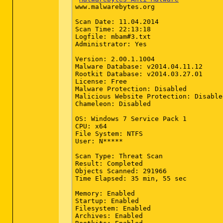
www.malwarebytes.org

Scan Date: 11.04.2014

Scan Time: 22:13:18

Logfile: mbam#3.txt

Administrator: Yes

Version: 2.00.1.1004

Malware Database: v2014.04.11.12

Rootkit Database: v2014.03.27.01

License: Free

Malware Protection: Disabled

Malicious Website Protection: Disabled
Chameleon: Disabled

OS: Windows 7 Service Pack 1

CPU: x64

File System: NTFS

2014-04-11 12:17 - 2014-04-11 12:17 -
User: N*****

Scan Type: Threat Scan

Result: Completed

Objects Scanned: 291966

Time Elapsed: 35 min, 55 sec

Memory: Enabled

Startup: Enabled

Filesystem: Enabled

Archives: Enabled
