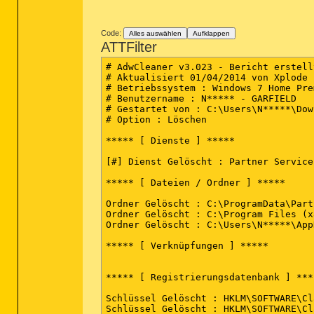
Code:
Alles auswählen
Aufklappen
ATTFilter
# AdwCleaner v3.023 - Bericht erstell
# Aktualisiert 01/04/2014 von Xplode

# Betriebssystem : Windows 7 Home Pre
# Benutzername : N***** - GARFIELD

# Gestartet von : C:\Users\N*****\Dow
# Option : Löschen

***** [ Dienste ] *****

[#] Dienst Gelöscht : Partner Service

***** [ Dateien / Ordner ] *****

Ordner Gelöscht : C:\ProgramData\Partn
Ordner Gelöscht : C:\Program Files (x
Ordner Gelöscht : C:\Users\N*****\App
***** [ Verknüpfungen ] *****

***** [ Registrierungsdatenbank ] ****
Schlüssel Gelöscht : HKLM\SOFTWARE\Cl
Schlüssel Gelöscht : HKLM\SOFTWARE\Cl