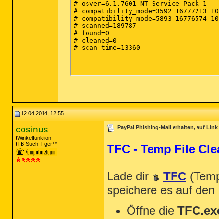
(end)

# osver=6.1.7601 NT Service Pack 1

# compatibility_mode=3592 16777213 10
# compatibility_mode=5893 16776574 10
# scanned=189787

# found=0

# cleaned=0

# scan_time=13360

12.04.2014, 12:55
cosinus
PayPal Phishing-Mail erhalten, auf Lin
Winkelfunktion
TB-Süch-Tiger™
TFC - Temp File Cle
Lade dir
TFC
(Temp
speichere es auf den
Öffne die
TFC.ex