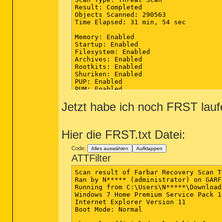
Result: Completed

Objects Scanned: 290563

Time Elapsed: 31 min, 54 sec

Memory: Enabled

Startup: Enabled

Filesystem: Enabled

Archives: Enabled

Rootkits: Enabled

Shuriken: Enabled

PUP: Enabled

PUM: Enabled

Jetzt habe ich noch FRST lauf
Processes: 0

(No malicious items detected)

Modules: 0

Hier die FRST.txt Datei:
(No malicious items detected)

Registry Keys: 0

Code:
Alles auswählen
Aufklappen
(No malicious items detected)

ATTFilter
Registry Values: 0

Scan result of Farbar Recovery Scan T
(No malicious items detected)

Registry Data: 0

(No malicious items detected)

Folders: 0
