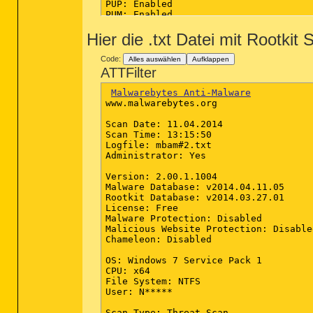
PUP: Enabled

PUM: Enabled

Hier die .txt Datei mit Rootkit 
Processes: 0

(No malicious items detected)

Code:
Alles auswählen
Aufklappen
Modules: 0

ATTFilter
(No malicious items detected)

Malwarebytes Anti-Malware
Registry Keys: 0

www.malwarebytes.org

(No malicious items detected)

Scan Date: 11.04.2014

Registry Values: 0

Scan Time: 13:15:50

(No malicious items detected)

Logfile: mbam#2.txt

Administrator: Yes

Registry Data: 0

(No malicious items detected)

Version: 2.00.1.1004

Malware Database: v2014.04.11.05

Folders: 0

Rootkit Database: v2014.03.27.01

(No malicious items detected)

License: Free

Malware Protection: Disabled

Files: 1

Malicious Website Protection: Disabled
PUP.Optional.OptimumInstaller.A, C:\$
Chameleon: Disabled

Physical Sectors: 0

OS: Windows 7 Service Pack 1

(No malicious items detected)

CPU: x64

File System: NTFS

User: N*****

(end)

Scan Type: Threat Scan
