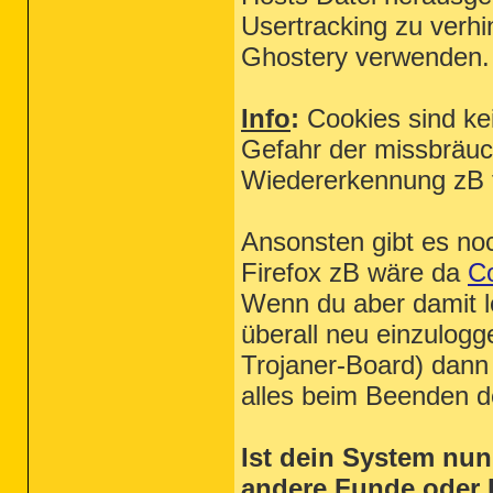
Usertracking zu verhi
Ghostery verwenden.
Info
:
Cookies sind kei
Gefahr der missbräuc
Wiedererkennung zB f
Ansonsten gibt es no
Firefox zB wäre da
Co
Wenn du aber damit l
überall neu einzulog
Trojaner-Board) dann 
alles beim Beenden de
2014-04-11 12:17 - 2014-04-11 12:17 -
2014-04-11 12:17 - 2012-06-05 19:04 -
2014-04-11 12:16 - 2014-04-11 12:15 -
2014-04-10 17:03 - 2014-04-10 17:03 -
Ist dein System nun
2014-04-10 16:52 - 2013-11-21 11:06 -
2014-04-10 16:52 - 2009-07-14 05:20 -
andere Funde oder
2014-04-10 16:51 - 2013-11-21 11:09 -