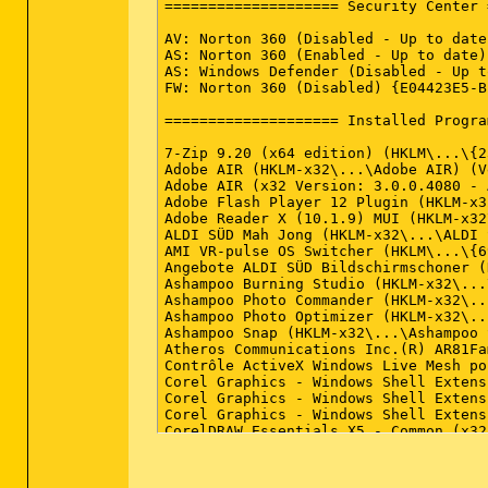
==================== Security Center 
AV: Norton 360 (Disabled - Up to date
AS: Norton 360 (Enabled - Up to date)
AS: Windows Defender (Disabled - Up t
FW: Norton 360 (Disabled) {E04423E5-B
==================== Installed Progra
7-Zip 9.20 (x64 edition) (HKLM\...\{2
Adobe AIR (HKLM-x32\...\Adobe AIR) (V
Adobe AIR (x32 Version: 3.0.0.4080 - 
Adobe Flash Player 12 Plugin (HKLM-x3
Adobe Reader X (10.1.9) MUI (HKLM-x32
ALDI SÜD Mah Jong (HKLM-x32\...\ALDI 
AMI VR-pulse OS Switcher (HKLM\...\{6
Angebote ALDI SÜD Bildschirmschoner (
Ashampoo Burning Studio (HKLM-x32\...
Ashampoo Photo Commander (HKLM-x32\..
Ashampoo Photo Optimizer (HKLM-x32\..
Ashampoo Snap (HKLM-x32\...\Ashampoo 
Atheros Communications Inc.(R) AR81Fa
Contrôle ActiveX Windows Live Mesh po
Corel Graphics - Windows Shell Extens
Corel Graphics - Windows Shell Extens
Corel Graphics - Windows Shell Extens
CorelDRAW Essentials X5 - Common (x32
CorelDRAW Essentials X5 - Connect (x3
CorelDRAW Essentials X5 - Custom Data
CorelDRAW Essentials X5 - DE (x32 Ver