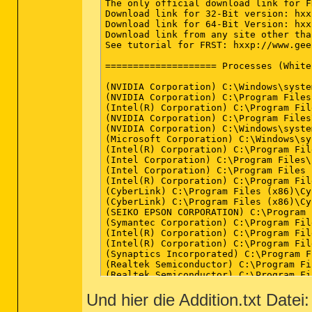
(No malicious items detected)

Files: 0

(No malicious items detected)

Physical Sectors: 0

(No malicious items detected)

(end)

Und hier die Addition.txt Datei: