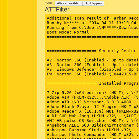
Code:
Alles auswählen
Aufklappen
ATTFilter
Additional scan result of Farbar Reco
Ran by N***** at 2014-04-11 13:19:04

Running from C:\Users\N*****\Downloads
Boot Mode: Normal

=====================================
==================== Security Center 
AV: Norton 360 (Enabled - Up to date)
AS: Norton 360 (Enabled - Up to date)
AS: Windows Defender (Disabled - Up t
FW: Norton 360 (Enabled) {E04423E5-BF
==================== Installed Progra
7-Zip 9.20 (x64 edition) (HKLM\...\{2
Adobe AIR (HKLM-x32\...\Adobe AIR) (V
Adobe AIR (x32 Version: 3.0.0.4080 - 
Adobe Flash Player 12 Plugin (HKLM-x3
Adobe Reader X (10.1.9) MUI (HKLM-x32
ALDI SÜD Mah Jong (HKLM-x32\...\ALDI 
AMI VR-pulse OS Switcher (HKLM\...\{6
Angebote ALDI SÜD Bildschirmschoner (
Ashampoo Burning Studio (HKLM-x32\...
Ashampoo Photo Commander (HKLM-x32\..