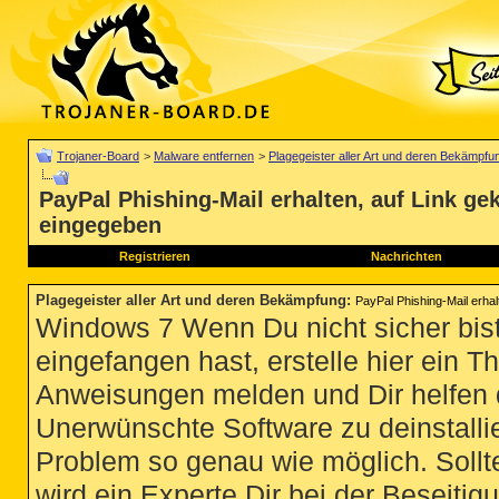
Trojaner-Board
>
Malware entfernen
>
Plagegeister aller Art und deren Bekämpfu
PayPal Phishing-Mail erhalten, auf Link ge
eingegeben
Registrieren
Nachrichten
Plagegeister aller Art und deren Bekämpfung
:
PayPal Phishing-Mail erhal
Windows 7 Wenn Du nicht sicher bist
eingefangen hast, erstelle hier ein T
Anweisungen melden und Dir helfen 
Unerwünschte Software zu deinstallie
Problem so genau wie möglich. Sollte
wird ein Experte Dir bei der Beseitigu