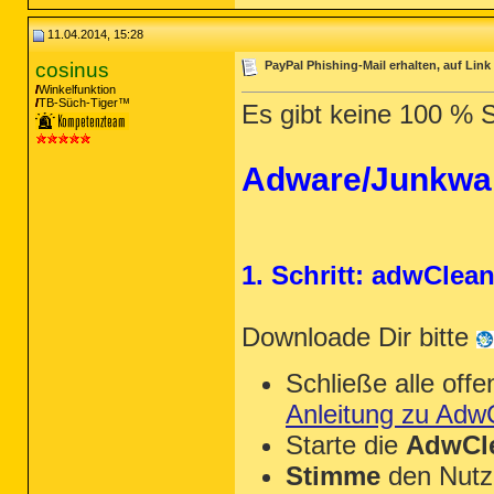
11.04.2014, 15:28
cosinus
PayPal Phishing-Mail erhalten, auf Lin
Winkelfunktion
TB-Süch-Tiger™
Es gibt keine 100 % S
Adware/Junkwar
1. Schritt: adwClea
Downloade Dir bitte
Schließe alle of
Anleitung zu Adw
Starte die
AdwCle
Stimme
den Nutz