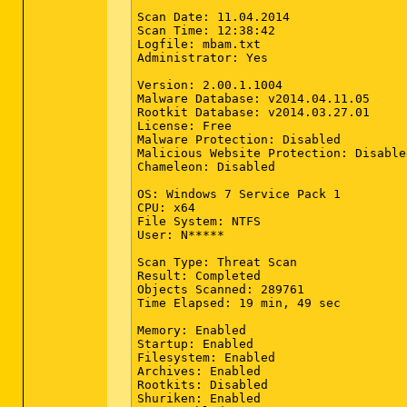
Scan Date: 11.04.2014

Scan Time: 12:38:42

Logfile: mbam.txt

Administrator: Yes

Version: 2.00.1.1004

Malware Database: v2014.04.11.05

Rootkit Database: v2014.03.27.01

License: Free

Malware Protection: Disabled

Malicious Website Protection: Disabled
Chameleon: Disabled

OS: Windows 7 Service Pack 1

CPU: x64

File System: NTFS

User: N*****

Scan Type: Threat Scan

Result: Completed

Objects Scanned: 289761

Time Elapsed: 19 min, 49 sec

Memory: Enabled

Startup: Enabled

Filesystem: Enabled

Archives: Enabled

Rootkits: Disabled

Shuriken: Enabled
