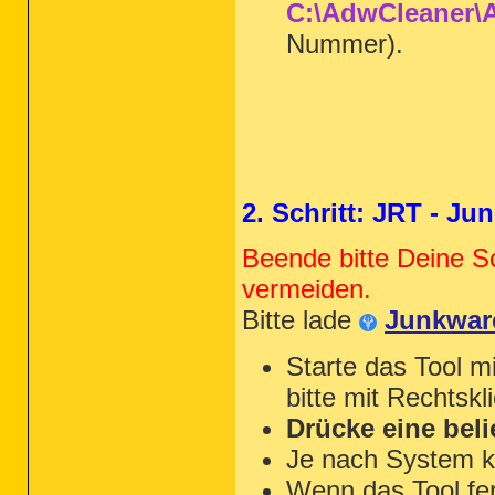
C:\AdwCleaner\A
Nummer).
2014-04-11 12:17 - 2014-04-11 12:17 -
2. Schritt: JRT - J
Beende bitte Deine S
vermeiden.
Bitte lade
Junkwar
Starte das Tool m
bitte mit Rechtskl
Drücke eine beli
Je nach System k
Wenn das Tool fert