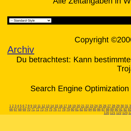
Alle Zeitangaben in W
Copyright ©200
Archiv
Du betrachtest: Kann bestimmte 
Tro
Search Engine Optimization 
1
2
3
4
5
6
7
8
9
10
11
12
13
14
15
16
17
18
19
20
21
22
23
24
25
26
27
28
29
30
31
3
66
67
68
69
70
71
72
73
74
75
76
77
78
79
80
81
82
83
84
85
86
87
88
89
90
91
92
9
120
121
122
123
1