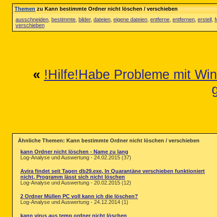
Themen
zu Kann bestimmte Ordner nicht löschen / verschieben
ausschneiden
,
bestimmte
,
bilder
,
dateien
,
eigene dateien
,
entferne
,
entfernen
,
erstell
,
f
verschieben
«
!Hilfe!Habe Probleme mit Wi
Ähnliche Themen: Kann bestimmte Ordner nicht löschen / verschieben
kann Ordner nicht löschen - Name zu lang
Log-Analyse und Auswertung - 24.02.2015 (37)
Avira findet seit Tagen db29.exe, In Quarantäne verschieben funktioniert
nicht, Programm lässt sich nicht löschen
Log-Analyse und Auswertung - 20.02.2015 (12)
2 Ordner Müllen PC voll kann ich die löschen?
Log-Analyse und Auswertung - 24.12.2014 (1)
kann virus aus temp ordner nicht löschen