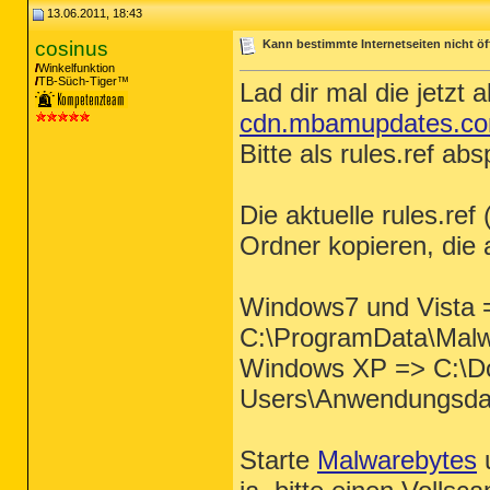
13.06.2011, 18:43
cosinus
Kann bestimmte Internetseiten nicht ö
Winkelfunktion
TB-Süch-Tiger™
Lad dir mal die jetzt 
cdn.mbamupdates.com/
Bitte als rules.ref ab
Die aktuelle rules.ref
Ordner kopieren, die a
Windows7 und Vista 
C:\ProgramData\Malwa
Windows XP => C:\Do
Users\Anwendungsdat
Starte
Malwarebytes
u