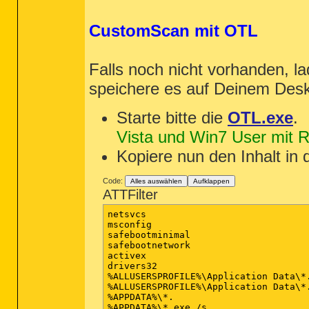
CustomScan mit OTL
Falls noch nicht vorhanden, la
speichere es auf Deinem Des
Starte bitte die
OTL.exe
.
Vista und Win7 User mit Re
Kopiere nun den Inhalt in 
Code:
Alles auswählen
Aufklappen
ATTFilter
netsvcs

msconfig

safebootminimal

safebootnetwork

activex

drivers32

%ALLUSERSPROFILE%\Application Data\*.
%ALLUSERSPROFILE%\Application Data\*.
%APPDATA%\*.

%APPDATA%\*.exe /s
