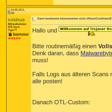
10.06.2011,
23:00
cosinus
Kann bestimmte Internetseiten nicht öffnen/Conficker.B
Winkelfunktion
TB-Süch-
Hallo und
Tiger™
Bitte routinemäßig einen
Voll
Denk daran, dass
Malwarebyt
muss!
Falls Logs aus älteren Scans 
alle posten!
Danach OTL-Custom: