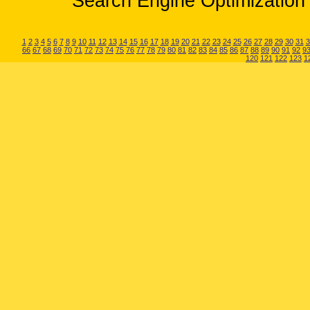
Search Engine Optimization 
1
2
3
4
5
6
7
8
9
10
11
12
13
14
15
16
17
18
19
20
21
22
23
24
25
26
27
28
29
30
31
3
66
67
68
69
70
71
72
73
74
75
76
77
78
79
80
81
82
83
84
85
86
87
88
89
90
91
92
9
120
121
122
123
1