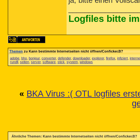
ja, bitte einen Volls
_________________
Logfiles bitte 
Themen
zu Kann bestimmte Internetseiten nicht öffnen/Conficker.B?
adobe
,
bho
,
bonjour
,
converter
,
defender
,
downloader
,
explorer
,
firefox
,
infiziert
,
interne
rundll
,
seiten
,
server
,
software
,
stick
,
system
,
windows
«
BKA Virus :( OTL logfiles erste
g
Ähnliche Themen: Kann bestimmte Internetseiten nicht öffnen/Conficker.B?