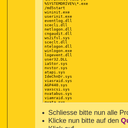
%SYSTEMDRIVE%\*.exe

/md5start

wininit.exe

userinit.exe

eventlog.dll

scecli.dll

netlogon.dll

cngaudit.dll

ws2ifsl.sys

sceclt.dll

ntelogon.dll

winlogon.exe

logevent.dll

user32.DLL

iaStor.sys

nvstor.sys

atapi.sys

IdeChnDr.sys

viasraid.sys

AGP440.sys

vaxscsi.sys

nvatabus.sys

viamraid.sys

nvata.sys

nvgts.sys

iastorv.sys

Schliesse bitte nun alle P
ViPrt.sys

Klicke nun bitte auf den
Q
eNetHook.dll

ahcix86.sys

KR10N.sys
