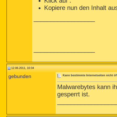
Klick auf
.
nvstor32.sys

Kopiere nun den Inhalt au
ahcix86s.sys

/md5stop

%systemroot%\system32\drivers\*.sys /
__________________
%systemroot%\System32\config\*.sav

%systemroot%\*. /mp /s

%systemroot%\system32\*.dll /lockedfi
CREATERESTOREPOINT

__________________
12.06.2011, 10:34
gebunden
Kann bestimmte Internetseiten nicht ö
Malwarebytes kann ihc
gesperrt ist.
_________________